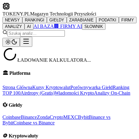
TOKENY.PL
Magazyn Technologii Przyszłości
NEWSY
RANKINGI
GIEŁDY
ZARABIANIE
PODATKI
FIRMY
AI BAZA
🏢 FIRMY AI
ANALIZY
AI
SŁOWNIK
ŁADOWANIE KALKULATORA...
🏛️
Platforma
Strona Główna
Kursy Kryptowalut
Porównywarka Giełd
Ranking
TOP 100
Airdropy (Gratis)
Wiadomości Krypto
Analizy On-Chain
💱
Giełdy
Coinbase
Binance
ZondaCrypto
MEXC
Bybit
Binance vs
Bybit
Coinbase vs Binance
🪙
Kryptowaluty