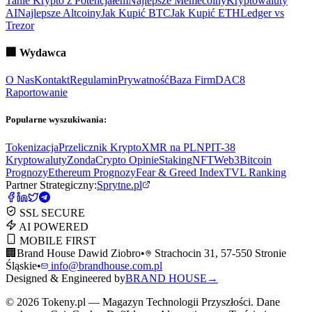
Tanie Krypto z Potencjałem
Najlepsze Memecoiny
Kryptowaluty
AI
Najlepsze Altcoiny
Jak Kupić BTC
Jak Kupić ETH
Ledger vs
Trezor
🏢
Wydawca
O Nas
Kontakt
Regulamin
Prywatność
Baza Firm
DAC8
Raportowanie
Popularne wyszukiwania:
Tokenizacja
Przelicznik Krypto
XMR na PLN
PIT-38
Kryptowaluty
ZondaCrypto Opinie
Staking
NFT
Web3
Bitcoin
Prognozy
Ethereum Prognozy
Fear & Greed Index
TVL Ranking
Partner Strategiczny:
Sprytne.pl
SSL SECURE
AI POWERED
MOBILE FIRST
🏢
Brand House Dawid Ziobro
•
Strachocin 31, 57-550 Stronie
Śląskie
•
info@brandhouse.com.pl
Designed & Engineered by
BRAND HOUSE
→
©
2026
Tokeny.pl — Magazyn Technologii Przyszłości. Dane