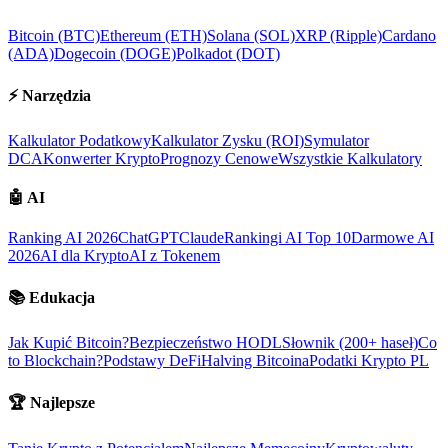
Bitcoin (BTC)
Ethereum (ETH)
Solana (SOL)
XRP (Ripple)
Cardano
(ADA)
Dogecoin (DOGE)
Polkadot (DOT)
⚡
Narzędzia
Kalkulator Podatkowy
Kalkulator Zysku (ROI)
Symulator
DCA
Konwerter Krypto
Prognozy Cenowe
Wszystkie Kalkulatory
🤖
AI
Ranking AI 2026
ChatGPT
Claude
Rankingi AI Top 10
Darmowe AI
2026
AI dla Krypto
AI z Tokenem
📚
Edukacja
Jak Kupić Bitcoin?
Bezpieczeństwo HODL
Słownik (200+ haseł)
Co
to Blockchain?
Podstawy DeFi
Halving Bitcoina
Podatki Krypto PL
🏆
Najlepsze