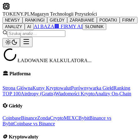
TOKENY.PL
Magazyn Technologii Przyszłości
NEWSY
RANKINGI
GIEŁDY
ZARABIANIE
PODATKI
FIRMY
AI BAZA
🏢 FIRMY AI
ANALIZY
AI
SŁOWNIK
ŁADOWANIE KALKULATORA...
🏛️
Platforma
Strona Główna
Kursy Kryptowalut
Porównywarka Giełd
Ranking
TOP 100
Airdropy (Gratis)
Wiadomości Krypto
Analizy On-Chain
💱
Giełdy
Coinbase
Binance
ZondaCrypto
MEXC
Bybit
Binance vs
Bybit
Coinbase vs Binance
🪙
Kryptowaluty