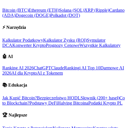
Bitcoin (BTC)
Ethereum (ETH)
Solana (SOL)
XRP (Ripple)
Cardano
(ADA)
Dogecoin (DOGE)
Polkadot (DOT)
⚡
Narzędzia
Kalkulator Podatkowy
Kalkulator Zysku (ROI)
Symulator
DCA
Konwerter Krypto
Prognozy Cenowe
Wszystkie Kalkulatory
🤖
AI
Ranking AI 2026
ChatGPT
Claude
Rankingi AI Top 10
Darmowe AI
2026
AI dla Krypto
AI z Tokenem
📚
Edukacja
Jak Kupić Bitcoin?
Bezpieczeństwo HODL
Słownik (200+ haseł)
Co
to Blockchain?
Podstawy DeFi
Halving Bitcoina
Podatki Krypto PL
🏆
Najlepsze