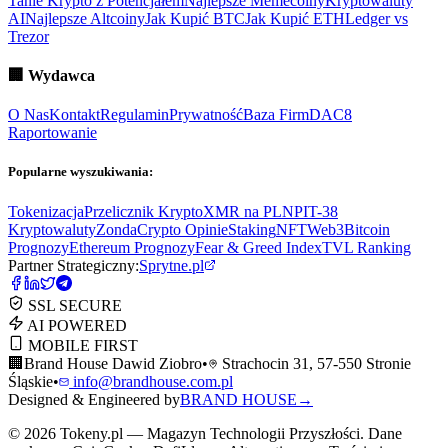
Tanie Krypto z Potencjałem
Najlepsze Memecoiny
Kryptowaluty
AI
Najlepsze Altcoiny
Jak Kupić BTC
Jak Kupić ETH
Ledger vs
Trezor
🏢
Wydawca
O Nas
Kontakt
Regulamin
Prywatność
Baza Firm
DAC8
Raportowanie
Popularne wyszukiwania:
Tokenizacja
Przelicznik Krypto
XMR na PLN
PIT-38
Kryptowaluty
ZondaCrypto Opinie
Staking
NFT
Web3
Bitcoin
Prognozy
Ethereum Prognozy
Fear & Greed Index
TVL Ranking
Partner Strategiczny:
Sprytne.pl
SSL SECURE
AI POWERED
MOBILE FIRST
🏢
Brand House Dawid Ziobro
•
Strachocin 31, 57-550 Stronie
Śląskie
•
info@brandhouse.com.pl
Designed & Engineered by
BRAND HOUSE
→
©
2026
Tokeny.pl — Magazyn Technologii Przyszłości. Dane