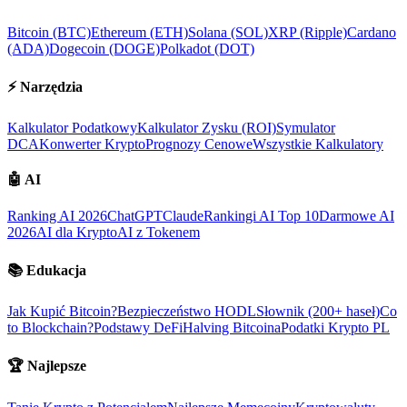
Bitcoin (BTC)
Ethereum (ETH)
Solana (SOL)
XRP (Ripple)
Cardano
(ADA)
Dogecoin (DOGE)
Polkadot (DOT)
⚡
Narzędzia
Kalkulator Podatkowy
Kalkulator Zysku (ROI)
Symulator
DCA
Konwerter Krypto
Prognozy Cenowe
Wszystkie Kalkulatory
🤖
AI
Ranking AI 2026
ChatGPT
Claude
Rankingi AI Top 10
Darmowe AI
2026
AI dla Krypto
AI z Tokenem
📚
Edukacja
Jak Kupić Bitcoin?
Bezpieczeństwo HODL
Słownik (200+ haseł)
Co
to Blockchain?
Podstawy DeFi
Halving Bitcoina
Podatki Krypto PL
🏆
Najlepsze