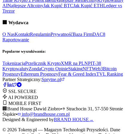
Tanie Krypto z Potencjałem
Najlepsze Memecoiny
Kryptowaluty
AI
Najlepsze Altcoiny
Jak Kupić BTC
Jak Kupić ETH
Ledger vs
Trezor
🏢
Wydawca
O Nas
Kontakt
Regulamin
Prywatność
Baza Firm
DAC8
Raportowanie
Popularne wyszukiwania:
Tokenizacja
Przelicznik Krypto
XMR na PLN
PIT-38
Kryptowaluty
ZondaCrypto Opinie
Staking
NFT
Web3
Bitcoin
Prognozy
Ethereum Prognozy
Fear & Greed Index
TVL Ranking
Partner Strategiczny:
Sprytne.pl
SSL SECURE
AI POWERED
MOBILE FIRST
🏢
Brand House Dawid Ziobro
•
Strachocin 31, 57-550 Stronie
Śląskie
•
info@brandhouse.com.pl
Designed & Engineered by
BRAND HOUSE
→
©
2026
Tokeny.pl — Magazyn Technologii Przyszłości. Dane