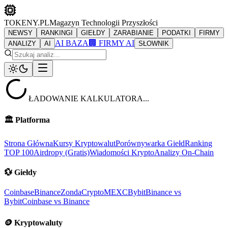
TOKENY.PL
Magazyn Technologii Przyszłości
NEWSY
RANKINGI
GIEŁDY
ZARABIANIE
PODATKI
FIRMY
AI BAZA
🏢 FIRMY AI
ANALIZY
AI
SŁOWNIK
ŁADOWANIE KALKULATORA...
🏛️
Platforma
Strona Główna
Kursy Kryptowalut
Porównywarka Giełd
Ranking
TOP 100
Airdropy (Gratis)
Wiadomości Krypto
Analizy On-Chain
💱
Giełdy
Coinbase
Binance
ZondaCrypto
MEXC
Bybit
Binance vs
Bybit
Coinbase vs Binance
🪙
Kryptowaluty