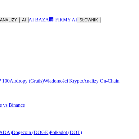
AI BAZA
🏢 FIRMY AI
ANALIZY
AI
SŁOWNIK
P 100
Airdropy (Gratis)
Wiadomości Krypto
Analizy On-Chain
e vs Binance
(ADA)
Dogecoin (DOGE)
Polkadot (DOT)