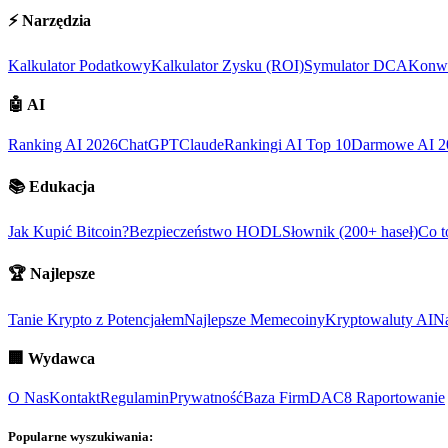
⚡
Narzędzia
Kalkulator Podatkowy
Kalkulator Zysku (ROI)
Symulator DCA
Konwe
🤖
AI
Ranking AI 2026
ChatGPT
Claude
Rankingi AI Top 10
Darmowe AI 2
📚
Edukacja
Jak Kupić Bitcoin?
Bezpieczeństwo HODL
Słownik (200+ haseł)
Co t
🏆
Najlepsze
Tanie Krypto z Potencjałem
Najlepsze Memecoiny
Kryptowaluty AI
Na
🏢
Wydawca
O Nas
Kontakt
Regulamin
Prywatność
Baza Firm
DAC8 Raportowanie
Popularne wyszukiwania: