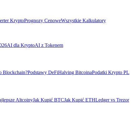
rter Krypto
Prognozy Cenowe
Wszystkie Kalkulatory
026
AI dla Krypto
AI z Tokenem
o Blockchain?
Podstawy DeFi
Halving Bitcoina
Podatki Krypto PL
jlepsze Altcoiny
Jak Kupić BTC
Jak Kupić ETH
Ledger vs Trezor