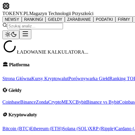
TOKENY.PL
Magazyn Technologii Przyszłości
NEWSY
RANKINGI
GIEŁDY
ZARABIANIE
PODATKI
FIRMY
ŁADOWANIE KALKULATORA...
🏛️
Platforma
Strona Główna
Kursy Kryptowalut
Porównywarka Giełd
Ranking TO
💱
Giełdy
Coinbase
Binance
ZondaCrypto
MEXC
Bybit
Binance vs Bybit
Coinbas
🪙
Kryptowaluty
Bitcoin (BTC)
Ethereum (ETH)
Solana (SOL)
XRP (Ripple)
Cardano 