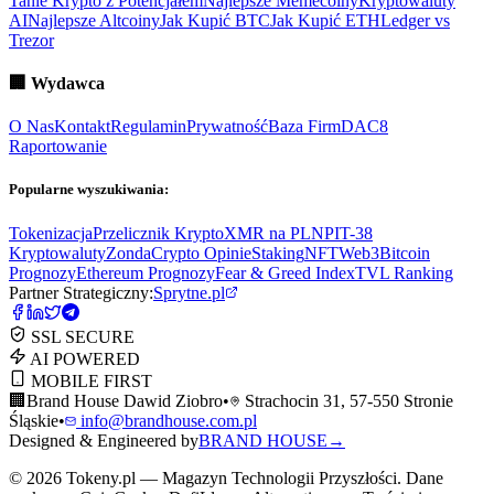
Tanie Krypto z Potencjałem
Najlepsze Memecoiny
Kryptowaluty
AI
Najlepsze Altcoiny
Jak Kupić BTC
Jak Kupić ETH
Ledger vs
Trezor
🏢
Wydawca
O Nas
Kontakt
Regulamin
Prywatność
Baza Firm
DAC8
Raportowanie
Popularne wyszukiwania:
Tokenizacja
Przelicznik Krypto
XMR na PLN
PIT-38
Kryptowaluty
ZondaCrypto Opinie
Staking
NFT
Web3
Bitcoin
Prognozy
Ethereum Prognozy
Fear & Greed Index
TVL Ranking
Partner Strategiczny:
Sprytne.pl
SSL SECURE
AI POWERED
MOBILE FIRST
🏢
Brand House Dawid Ziobro
•
Strachocin 31, 57-550 Stronie
Śląskie
•
info@brandhouse.com.pl
Designed & Engineered by
BRAND HOUSE
→
©
2026
Tokeny.pl — Magazyn Technologii Przyszłości. Dane