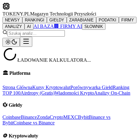
TOKENY.PL
Magazyn Technologii Przyszłości
NEWSY
RANKINGI
GIEŁDY
ZARABIANIE
PODATKI
FIRMY
AI BAZA
🏢 FIRMY AI
ANALIZY
AI
SŁOWNIK
ŁADOWANIE KALKULATORA...
🏛️
Platforma
Strona Główna
Kursy Kryptowalut
Porównywarka Giełd
Ranking
TOP 100
Airdropy (Gratis)
Wiadomości Krypto
Analizy On-Chain
💱
Giełdy
Coinbase
Binance
ZondaCrypto
MEXC
Bybit
Binance vs
Bybit
Coinbase vs Binance
🪙
Kryptowaluty