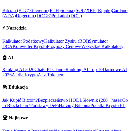
Bitcoin (BTC)
Ethereum (ETH)
Solana (SOL)
XRP (Ripple)
Cardano
(ADA)
Dogecoin (DOGE)
Polkadot (DOT)
⚡
Narzędzia
Kalkulator Podatkowy
Kalkulator Zysku (ROI)
Symulator
DCA
Konwerter Krypto
Prognozy Cenowe
Wszystkie Kalkulatory
🤖
AI
Ranking AI 2026
ChatGPT
Claude
Rankingi AI Top 10
Darmowe AI
2026
AI dla Krypto
AI z Tokenem
📚
Edukacja
Jak Kupić Bitcoin?
Bezpieczeństwo HODL
Słownik (200+ haseł)
Co
to Blockchain?
Podstawy DeFi
Halving Bitcoina
Podatki Krypto PL
🏆
Najlepsze