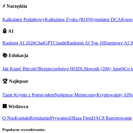
⚡
Narzędzia
Kalkulator Podatkowy
Kalkulator Zysku (ROI)
Symulator DCA
Konwe
🤖
AI
Ranking AI 2026
ChatGPT
Claude
Rankingi AI Top 10
Darmowe AI 2
📚
Edukacja
Jak Kupić Bitcoin?
Bezpieczeństwo HODL
Słownik (200+ haseł)
Co t
🏆
Najlepsze
Tanie Krypto z Potencjałem
Najlepsze Memecoiny
Kryptowaluty AI
Na
🏢
Wydawca
O Nas
Kontakt
Regulamin
Prywatność
Baza Firm
DAC8 Raportowanie
Popularne wyszukiwania: