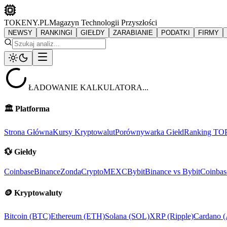
TOKENY.PL
Magazyn Technologii Przyszłości
NEWSY
RANKINGI
GIEŁDY
ZARABIANIE
PODATKI
FIRMY
ŁADOWANIE KALKULATORA...
🏛️
Platforma
Strona Główna
Kursy Kryptowalut
Porównywarka Giełd
Ranking TO
💱
Giełdy
Coinbase
Binance
ZondaCrypto
MEXC
Bybit
Binance vs Bybit
Coinbas
🪙
Kryptowaluty
Bitcoin (BTC)
Ethereum (ETH)
Solana (SOL)
XRP (Ripple)
Cardano 