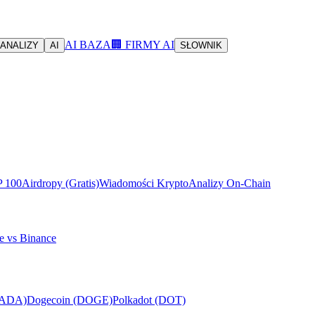
AI BAZA
🏢 FIRMY AI
ANALIZY
AI
SŁOWNIK
P 100
Airdropy (Gratis)
Wiadomości Krypto
Analizy On-Chain
e vs Binance
(ADA)
Dogecoin (DOGE)
Polkadot (DOT)