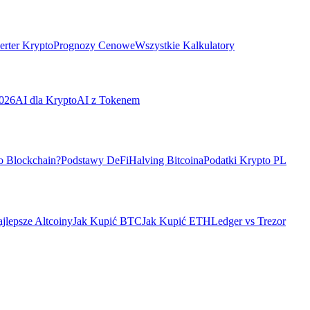
rter Krypto
Prognozy Cenowe
Wszystkie Kalkulatory
026
AI dla Krypto
AI z Tokenem
o Blockchain?
Podstawy DeFi
Halving Bitcoina
Podatki Krypto PL
jlepsze Altcoiny
Jak Kupić BTC
Jak Kupić ETH
Ledger vs Trezor