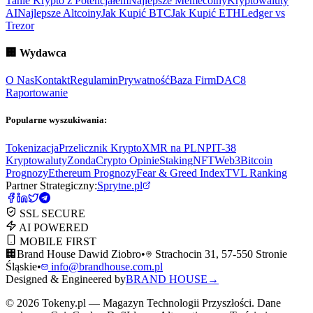
Tanie Krypto z Potencjałem
Najlepsze Memecoiny
Kryptowaluty
AI
Najlepsze Altcoiny
Jak Kupić BTC
Jak Kupić ETH
Ledger vs
Trezor
🏢
Wydawca
O Nas
Kontakt
Regulamin
Prywatność
Baza Firm
DAC8
Raportowanie
Popularne wyszukiwania:
Tokenizacja
Przelicznik Krypto
XMR na PLN
PIT-38
Kryptowaluty
ZondaCrypto Opinie
Staking
NFT
Web3
Bitcoin
Prognozy
Ethereum Prognozy
Fear & Greed Index
TVL Ranking
Partner Strategiczny:
Sprytne.pl
SSL SECURE
AI POWERED
MOBILE FIRST
🏢
Brand House Dawid Ziobro
•
Strachocin 31, 57-550 Stronie
Śląskie
•
info@brandhouse.com.pl
Designed & Engineered by
BRAND HOUSE
→
©
2026
Tokeny.pl — Magazyn Technologii Przyszłości. Dane