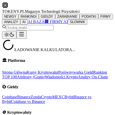
TOKENY.PL
Magazyn Technologii Przyszłości
NEWSY
RANKINGI
GIEŁDY
ZARABIANIE
PODATKI
FIRMY
AI BAZA
🏢 FIRMY AI
ANALIZY
AI
SŁOWNIK
ŁADOWANIE KALKULATORA...
🏛️
Platforma
Strona Główna
Kursy Kryptowalut
Porównywarka Giełd
Ranking
TOP 100
Airdropy (Gratis)
Wiadomości Krypto
Analizy On-Chain
💱
Giełdy
Coinbase
Binance
ZondaCrypto
MEXC
Bybit
Binance vs
Bybit
Coinbase vs Binance
🪙
Kryptowaluty