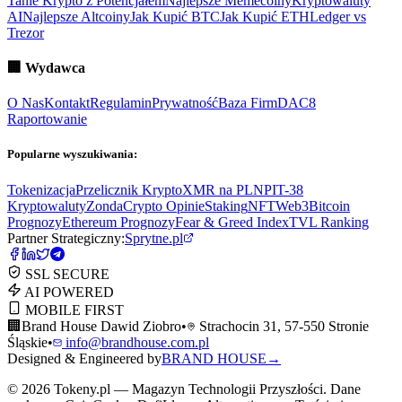
Tanie Krypto z Potencjałem
Najlepsze Memecoiny
Kryptowaluty
AI
Najlepsze Altcoiny
Jak Kupić BTC
Jak Kupić ETH
Ledger vs
Trezor
🏢
Wydawca
O Nas
Kontakt
Regulamin
Prywatność
Baza Firm
DAC8
Raportowanie
Popularne wyszukiwania:
Tokenizacja
Przelicznik Krypto
XMR na PLN
PIT-38
Kryptowaluty
ZondaCrypto Opinie
Staking
NFT
Web3
Bitcoin
Prognozy
Ethereum Prognozy
Fear & Greed Index
TVL Ranking
Partner Strategiczny:
Sprytne.pl
SSL SECURE
AI POWERED
MOBILE FIRST
🏢
Brand House Dawid Ziobro
•
Strachocin 31, 57-550 Stronie
Śląskie
•
info@brandhouse.com.pl
Designed & Engineered by
BRAND HOUSE
→
©
2026
Tokeny.pl — Magazyn Technologii Przyszłości. Dane