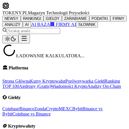
TOKENY.PL
Magazyn Technologii Przyszłości
NEWSY
RANKINGI
GIEŁDY
ZARABIANIE
PODATKI
FIRMY
AI BAZA
🏢 FIRMY AI
ANALIZY
AI
SŁOWNIK
ŁADOWANIE KALKULATORA...
🏛️
Platforma
Strona Główna
Kursy Kryptowalut
Porównywarka Giełd
Ranking
TOP 100
Airdropy (Gratis)
Wiadomości Krypto
Analizy On-Chain
💱
Giełdy
Coinbase
Binance
ZondaCrypto
MEXC
Bybit
Binance vs
Bybit
Coinbase vs Binance
🪙
Kryptowaluty