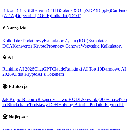
Bitcoin (BTC)
Ethereum (ETH)
Solana (SOL)
XRP (Ripple)
Cardano
(ADA)
Dogecoin (DOGE)
Polkadot (DOT)
⚡
Narzędzia
Kalkulator Podatkowy
Kalkulator Zysku (ROI)
Symulator
DCA
Konwerter Krypto
Prognozy Cenowe
Wszystkie Kalkulatory
🤖
AI
Ranking AI 2026
ChatGPT
Claude
Rankingi AI Top 10
Darmowe AI
2026
AI dla Krypto
AI z Tokenem
📚
Edukacja
Jak Kupić Bitcoin?
Bezpieczeństwo HODL
Słownik (200+ haseł)
Co
to Blockchain?
Podstawy DeFi
Halving Bitcoina
Podatki Krypto PL
🏆
Najlepsze