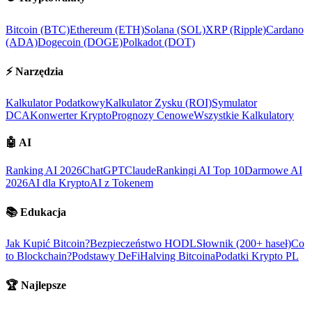
Bitcoin (BTC)
Ethereum (ETH)
Solana (SOL)
XRP (Ripple)
Cardano
(ADA)
Dogecoin (DOGE)
Polkadot (DOT)
⚡
Narzędzia
Kalkulator Podatkowy
Kalkulator Zysku (ROI)
Symulator
DCA
Konwerter Krypto
Prognozy Cenowe
Wszystkie Kalkulatory
🤖
AI
Ranking AI 2026
ChatGPT
Claude
Rankingi AI Top 10
Darmowe AI
2026
AI dla Krypto
AI z Tokenem
📚
Edukacja
Jak Kupić Bitcoin?
Bezpieczeństwo HODL
Słownik (200+ haseł)
Co
to Blockchain?
Podstawy DeFi
Halving Bitcoina
Podatki Krypto PL
🏆
Najlepsze