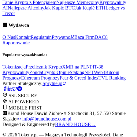
Tanie Krypto z Potencjałem
Najlepsze Memecoiny
Kryptowaluty
AI
Najlepsze Altcoiny
Jak Kupić BTC
Jak Kupić ETH
Ledger vs
Trezor
🏢
Wydawca
O Nas
Kontakt
Regulamin
Prywatność
Baza Firm
DAC8
Raportowanie
Popularne wyszukiwania:
Tokenizacja
Przelicznik Krypto
XMR na PLN
PIT-38
Kryptowaluty
ZondaCrypto Opinie
Staking
NFT
Web3
Bitcoin
Prognozy
Ethereum Prognozy
Fear & Greed Index
TVL Ranking
Partner Strategiczny:
Sprytne.pl
SSL SECURE
AI POWERED
MOBILE FIRST
🏢
Brand House Dawid Ziobro
•
Strachocin 31, 57-550 Stronie
Śląskie
•
info@brandhouse.com.pl
Designed & Engineered by
BRAND HOUSE
→
©
2026
Tokeny.pl — Magazyn Technologii Przyszłości. Dane