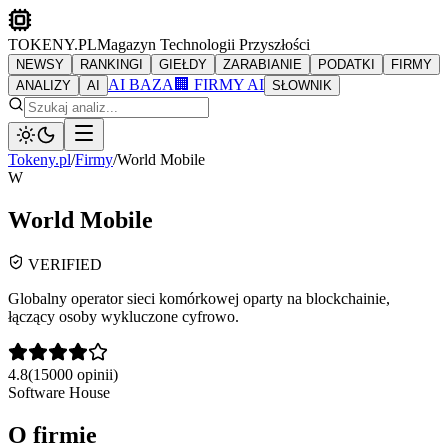
TOKENY.PL
Magazyn Technologii Przyszłości
NEWSY
RANKINGI
GIEŁDY
ZARABIANIE
PODATKI
FIRMY
AI BAZA
🏢 FIRMY AI
ANALIZY
AI
SŁOWNIK
Tokeny.pl
/
Firmy
/
World Mobile
W
World Mobile
VERIFIED
Globalny operator sieci komórkowej oparty na blockchainie,
łączący osoby wykluczone cyfrowo.
4.8
(
15000
opinii)
Software House
O firmie