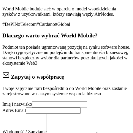
World Mobile buduje sieć w oparciu o model współdzielenia
zysków z użytkownikami, którzy stawiają węzły AirNodes.
#
DePIN
#
Telecom
#
Cardano
#
Global
Dlaczego warto wybrać
World Mobile
?
Podmiot ten posiada ugruntowaną pozycję na rynku
software house
.
Dzięki rygorystycznemu podejściu do
transparentności biznesowej
,
stanowi bezpieczny wybór dla partnerów poszukujących jakości w
ekosystemie Web3.
Zapytaj o współpracę
Twoje zapytanie trafi bezpośrednio do
World Mobile
oraz zostanie
zarejestrowane w naszym systemie wsparcia biznesu.
Imię i nazwisko
Adres Email
Wiadomość / Zapytanie