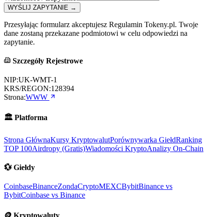
WYŚLIJ ZAPYTANIE
→
Przesyłając formularz akceptujesz Regulamin Tokeny.pl. Twoje
dane zostaną przekazane podmiotowi w celu odpowiedzi na
zapytanie.
Szczegóły Rejestrowe
NIP:
UK-WMT-1
KRS/REGON:
128394
Strona:
WWW
🏛️
Platforma
Strona Główna
Kursy Kryptowalut
Porównywarka Giełd
Ranking
TOP 100
Airdropy (Gratis)
Wiadomości Krypto
Analizy On-Chain
💱
Giełdy
Coinbase
Binance
ZondaCrypto
MEXC
Bybit
Binance vs
Bybit
Coinbase vs Binance
🪙
Kryptowaluty