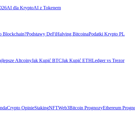
026
AI dla Krypto
AI z Tokenem
o Blockchain?
Podstawy DeFi
Halving Bitcoina
Podatki Krypto PL
jlepsze Altcoiny
Jak Kupić BTC
Jak Kupić ETH
Ledger vs Trezor
ndaCrypto Opinie
Staking
NFT
Web3
Bitcoin Prognozy
Ethereum Progn