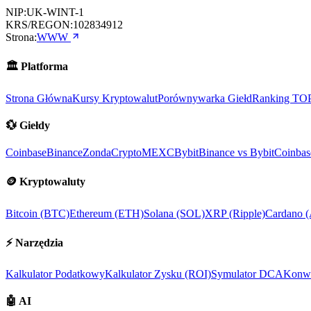
NIP:
UK-WINT-1
KRS/REGON:
102834912
Strona:
WWW
🏛️
Platforma
Strona Główna
Kursy Kryptowalut
Porównywarka Giełd
Ranking TO
💱
Giełdy
Coinbase
Binance
ZondaCrypto
MEXC
Bybit
Binance vs Bybit
Coinbas
🪙
Kryptowaluty
Bitcoin (BTC)
Ethereum (ETH)
Solana (SOL)
XRP (Ripple)
Cardano 
⚡
Narzędzia
Kalkulator Podatkowy
Kalkulator Zysku (ROI)
Symulator DCA
Konwe
🤖
AI