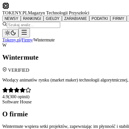
TOKENY.PL
Magazyn Technologii Przyszłości
NEWSY
RANKINGI
GIEŁDY
ZARABIANIE
PODATKI
FIRMY
Tokeny.pl
/
Firmy
/
Wintermute
W
Wintermute
VERIFIED
Wiodący animatów rynku (market maker) technologii algorytmicznej,
4.9
(
300
opinii)
Software House
O firmie
Wintermute wspiera setki projektów, zapewniając im płynność i stabil