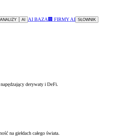
AI BAZA
🏢 FIRMY AI
ANALIZY
AI
SŁOWNIK
 napędzający derywaty i DeFi.
ność na giełdach całego świata.