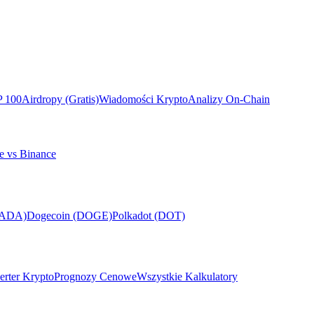
P 100
Airdropy (Gratis)
Wiadomości Krypto
Analizy On-Chain
e vs Binance
(ADA)
Dogecoin (DOGE)
Polkadot (DOT)
rter Krypto
Prognozy Cenowe
Wszystkie Kalkulatory