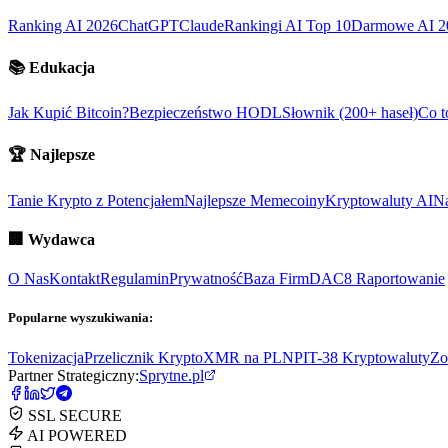
Ranking AI 2026
ChatGPT
Claude
Rankingi AI Top 10
Darmowe AI 2
📚
Edukacja
Jak Kupić Bitcoin?
Bezpieczeństwo HODL
Słownik (200+ haseł)
Co t
🏆
Najlepsze
Tanie Krypto z Potencjałem
Najlepsze Memecoiny
Kryptowaluty AI
Na
🏢
Wydawca
O Nas
Kontakt
Regulamin
Prywatność
Baza Firm
DAC8 Raportowanie
Popularne wyszukiwania:
Tokenizacja
Przelicznik Krypto
XMR na PLN
PIT-38 Kryptowaluty
Zo
Partner Strategiczny:
Sprytne.pl
SSL SECURE
AI POWERED