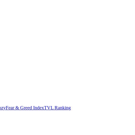
ozy
Fear & Greed Index
TVL Ranking