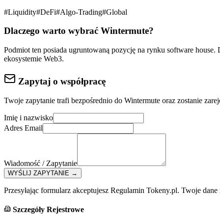
#
Liquidity
#
DeFi
#
Algo-Trading
#
Global
Dlaczego warto wybrać
Wintermute
?
Podmiot ten posiada ugruntowaną pozycję na rynku
software house
.
ekosystemie Web3.
Zapytaj o współpracę
Twoje zapytanie trafi bezpośrednio do
Wintermute
oraz zostanie zare
Imię i nazwisko
Adres Email
Wiadomość / Zapytanie
WYŚLIJ ZAPYTANIE
→
Przesyłając formularz akceptujesz Regulamin Tokeny.pl. Twoje dane
Szczegóły Rejestrowe