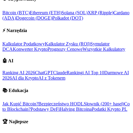
Bitcoin (BTC)
Ethereum (ETH)
Solana (SOL)
XRP (Ripple)
Cardano
(ADA)
Dogecoin (DOGE)
Polkadot (DOT)
⚡
Narzędzia
Kalkulator Podatkowy
Kalkulator Zysku (ROI)
Symulator
DCA
Konwerter Krypto
Prognozy Cenowe
Wszystkie Kalkulatory
🤖
AI
Ranking AI 2026
ChatGPT
Claude
Rankingi AI Top 10
Darmowe AI
2026
AI dla Krypto
AI z Tokenem
📚
Edukacja
Jak Kupić Bitcoin?
Bezpieczeństwo HODL
Słownik (200+ haseł)
Co
to Blockchain?
Podstawy DeFi
Halving Bitcoina
Podatki Krypto PL
🏆
Najlepsze