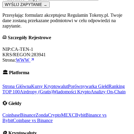
WYŚLIJ ZAPYTANIE
→
Przesyłając formularz akceptujesz Regulamin Tokeny.pl. Twoje
dane zostaną przekazane podmiotowi w celu odpowiedzi na
zapytanie.
Szczegóły Rejestrowe
NIP:
CA-TEN-1
KRS/REGON:
283941
Strona:
WWW
🏛️
Platforma
Strona Główna
Kursy Kryptowalut
Porównywarka Giełd
Ranking
TOP 100
Airdropy (Gratis)
Wiadomości Krypto
Analizy On-Chain
💱
Giełdy
Coinbase
Binance
ZondaCrypto
MEXC
Bybit
Binance vs
Bybit
Coinbase vs Binance
🪙
Kryptowaluty