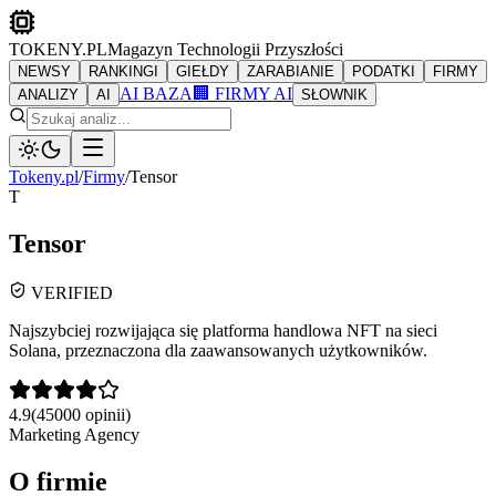
TOKENY.PL
Magazyn Technologii Przyszłości
NEWSY
RANKINGI
GIEŁDY
ZARABIANIE
PODATKI
FIRMY
AI BAZA
🏢 FIRMY AI
ANALIZY
AI
SŁOWNIK
Tokeny.pl
/
Firmy
/
Tensor
T
Tensor
VERIFIED
Najszybciej rozwijająca się platforma handlowa NFT na sieci
Solana, przeznaczona dla zaawansowanych użytkowników.
4.9
(
45000
opinii)
Marketing Agency
O firmie