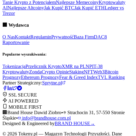
Tanie Krypto z Potencjałem
Najlepsze Memecoiny
Kryptowaluty
AI
Najlepsze Altcoiny
Jak Kupić BTC
Jak Kupić ETH
Ledger vs
Trezor
🏢
Wydawca
O Nas
Kontakt
Regulamin
Prywatność
Baza Firm
DAC8
Raportowanie
Popularne wyszukiwania:
Tokenizacja
Przelicznik Krypto
XMR na PLN
PIT-38
Kryptowaluty
ZondaCrypto Opinie
Staking
NFT
Web3
Bitcoin
Prognozy
Ethereum Prognozy
Fear & Greed Index
TVL Ranking
Partner Strategiczny:
Sprytne.pl
SSL SECURE
AI POWERED
MOBILE FIRST
🏢
Brand House Dawid Ziobro
•
Strachocin 31, 57-550 Stronie
Śląskie
•
info@brandhouse.com.pl
Designed & Engineered by
BRAND HOUSE
→
©
2026
Tokeny.pl — Magazyn Technologii Przyszłości. Dane