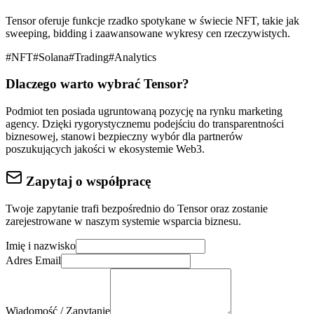
Tensor oferuje funkcje rzadko spotykane w świecie NFT, takie jak
sweeping, bidding i zaawansowane wykresy cen rzeczywistych.
#
NFT
#
Solana
#
Trading
#
Analytics
Dlaczego warto wybrać
Tensor
?
Podmiot ten posiada ugruntowaną pozycję na rynku
marketing
agency
. Dzięki rygorystycznemu podejściu do
transparentności
biznesowej
, stanowi bezpieczny wybór dla partnerów
poszukujących jakości w ekosystemie Web3.
Zapytaj o współpracę
Twoje zapytanie trafi bezpośrednio do
Tensor
oraz zostanie
zarejestrowane w naszym systemie wsparcia biznesu.
Imię i nazwisko
Adres Email
Wiadomość / Zapytanie