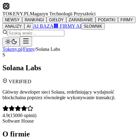
TOKENY.PL
Magazyn Technologii Przyszłości
NEWSY
RANKINGI
GIEŁDY
ZARABIANIE
PODATKI
FIRMY
AI BAZA
🏢 FIRMY AI
ANALIZY
AI
SŁOWNIK
Tokeny.pl
/
Firmy
/
Solana Labs
S
Solana Labs
VERIFIED
Główny deweloper sieci Solana, redefiniujący wydajność
blockchaina poprzez równoległe wykonywanie transakcji.
4.9
(
15000
opinii)
Software House
O firmie