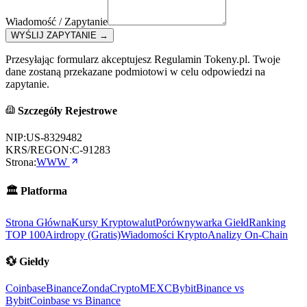
Wiadomość / Zapytanie
WYŚLIJ ZAPYTANIE
→
Przesyłając formularz akceptujesz Regulamin Tokeny.pl. Twoje
dane zostaną przekazane podmiotowi w celu odpowiedzi na
zapytanie.
Szczegóły Rejestrowe
NIP:
US-8329482
KRS/REGON:
C-91283
Strona:
WWW
🏛️
Platforma
Strona Główna
Kursy Kryptowalut
Porównywarka Giełd
Ranking
TOP 100
Airdropy (Gratis)
Wiadomości Krypto
Analizy On-Chain
💱
Giełdy
Coinbase
Binance
ZondaCrypto
MEXC
Bybit
Binance vs
Bybit
Coinbase vs Binance