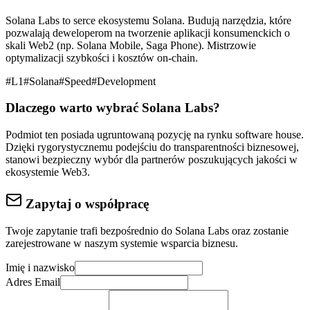
Solana Labs to serce ekosystemu Solana. Budują narzędzia, które
pozwalają deweloperom na tworzenie aplikacji konsumenckich o
skali Web2 (np. Solana Mobile, Saga Phone). Mistrzowie
optymalizacji szybkości i kosztów on-chain.
#
L1
#
Solana
#
Speed
#
Development
Dlaczego warto wybrać
Solana Labs
?
Podmiot ten posiada ugruntowaną pozycję na rynku
software house
.
Dzięki rygorystycznemu podejściu do
transparentności biznesowej
,
stanowi bezpieczny wybór dla partnerów poszukujących jakości w
ekosystemie Web3.
Zapytaj o współpracę
Twoje zapytanie trafi bezpośrednio do
Solana Labs
oraz zostanie
zarejestrowane w naszym systemie wsparcia biznesu.
Imię i nazwisko
Adres Email