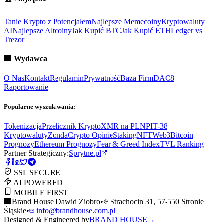
Tanie Krypto z Potencjałem
Najlepsze Memecoiny
Kryptowaluty
AI
Najlepsze Altcoiny
Jak Kupić BTC
Jak Kupić ETH
Ledger vs
Trezor
🏢
Wydawca
O Nas
Kontakt
Regulamin
Prywatność
Baza Firm
DAC8
Raportowanie
Popularne wyszukiwania:
Tokenizacja
Przelicznik Krypto
XMR na PLN
PIT-38
Kryptowaluty
ZondaCrypto Opinie
Staking
NFT
Web3
Bitcoin
Prognozy
Ethereum Prognozy
Fear & Greed Index
TVL Ranking
Partner Strategiczny:
Sprytne.pl
SSL SECURE
AI POWERED
MOBILE FIRST
🏢
Brand House Dawid Ziobro
•
Strachocin 31, 57-550 Stronie
Śląskie
•
info@brandhouse.com.pl
Designed & Engineered by
BRAND HOUSE
→