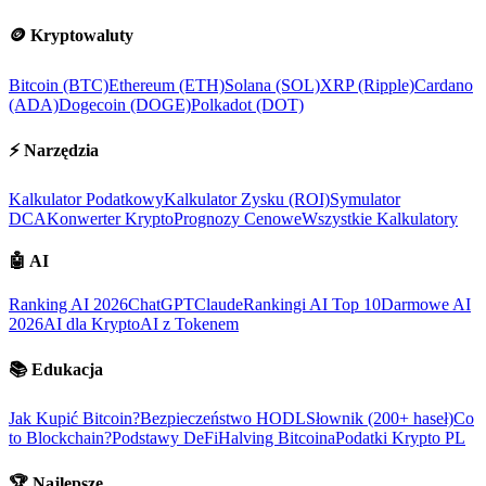
🪙
Kryptowaluty
Bitcoin (BTC)
Ethereum (ETH)
Solana (SOL)
XRP (Ripple)
Cardano
(ADA)
Dogecoin (DOGE)
Polkadot (DOT)
⚡
Narzędzia
Kalkulator Podatkowy
Kalkulator Zysku (ROI)
Symulator
DCA
Konwerter Krypto
Prognozy Cenowe
Wszystkie Kalkulatory
🤖
AI
Ranking AI 2026
ChatGPT
Claude
Rankingi AI Top 10
Darmowe AI
2026
AI dla Krypto
AI z Tokenem
📚
Edukacja
Jak Kupić Bitcoin?
Bezpieczeństwo HODL
Słownik (200+ haseł)
Co
to Blockchain?
Podstawy DeFi
Halving Bitcoina
Podatki Krypto PL
🏆
Najlepsze