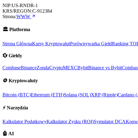
NIP:
US-RNDR-1
KRS/REGON:
C-912384
Strona:
WWW
🏛️
Platforma
Strona Główna
Kursy Kryptowalut
Porównywarka Giełd
Ranking TO
💱
Giełdy
Coinbase
Binance
ZondaCrypto
MEXC
Bybit
Binance vs Bybit
Coinbas
🪙
Kryptowaluty
Bitcoin (BTC)
Ethereum (ETH)
Solana (SOL)
XRP (Ripple)
Cardano 
⚡
Narzędzia
Kalkulator Podatkowy
Kalkulator Zysku (ROI)
Symulator DCA
Konwe
🤖
AI