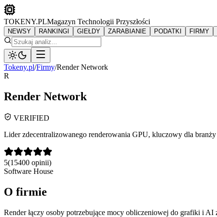
TOKENY.PL
Magazyn Technologii Przyszłości
NEWSY
RANKINGI
GIEŁDY
ZARABIANIE
PODATKI
FIRMY
Tokeny.pl
/
Firmy
/
Render Network
R
Render Network
VERIFIED
Lider zdecentralizowanego renderowania GPU, kluczowy dla branży 
5
(
15400
opinii)
Software House
O firmie
Render łączy osoby potrzebujące mocy obliczeniowej do grafiki i AI 