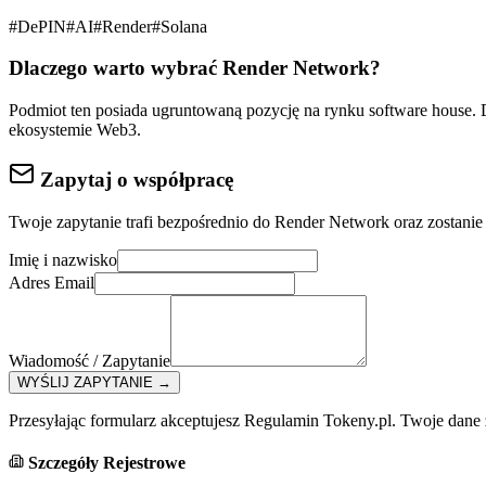
#
DePIN
#
AI
#
Render
#
Solana
Dlaczego warto wybrać
Render Network
?
Podmiot ten posiada ugruntowaną pozycję na rynku
software house
.
ekosystemie Web3.
Zapytaj o współpracę
Twoje zapytanie trafi bezpośrednio do
Render Network
oraz zostanie
Imię i nazwisko
Adres Email
Wiadomość / Zapytanie
WYŚLIJ ZAPYTANIE
→
Przesyłając formularz akceptujesz Regulamin Tokeny.pl. Twoje dane
Szczegóły Rejestrowe