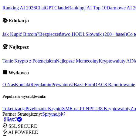
Ranking AI 2026
ChatGPT
Claude
Rankingi AI Top 10
Darmowe AI 2
📚
Edukacja
Jak Kupić Bitcoin?
Bezpieczeństwo HODL
Słownik (200+ haseł)
Co t
🏆
Najlepsze
Tanie Krypto z Potencjałem
Najlepsze Memecoiny
Kryptowaluty AI
Na
🏢
Wydawca
O Nas
Kontakt
Regulamin
Prywatność
Baza Firm
DAC8 Raportowanie
Popularne wyszukiwania:
Tokenizacja
Przelicznik Krypto
XMR na PLN
PIT-38 Kryptowaluty
Zo
Partner Strategiczny:
Sprytne.pl
SSL SECURE
AI POWERED