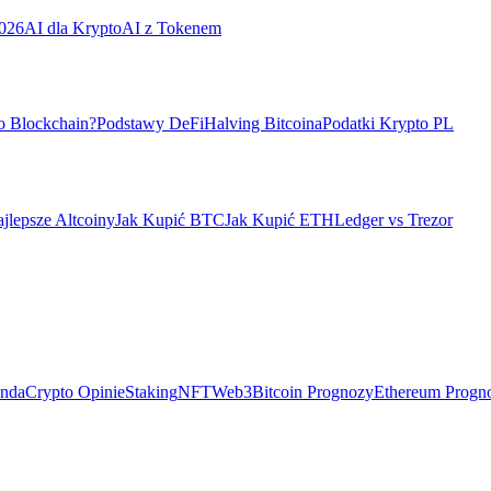
026
AI dla Krypto
AI z Tokenem
o Blockchain?
Podstawy DeFi
Halving Bitcoina
Podatki Krypto PL
jlepsze Altcoiny
Jak Kupić BTC
Jak Kupić ETH
Ledger vs Trezor
ndaCrypto Opinie
Staking
NFT
Web3
Bitcoin Prognozy
Ethereum Progn