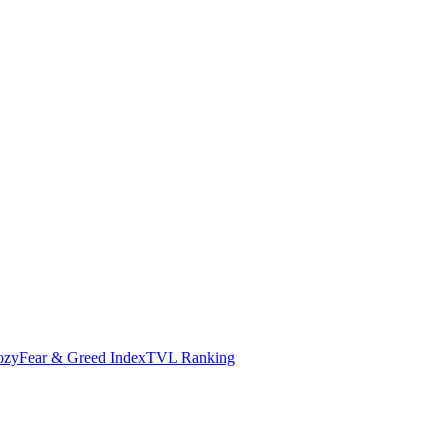
ozy
Fear & Greed Index
TVL Ranking