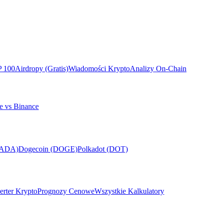
P 100
Airdropy (Gratis)
Wiadomości Krypto
Analizy On-Chain
e vs Binance
(ADA)
Dogecoin (DOGE)
Polkadot (DOT)
rter Krypto
Prognozy Cenowe
Wszystkie Kalkulatory