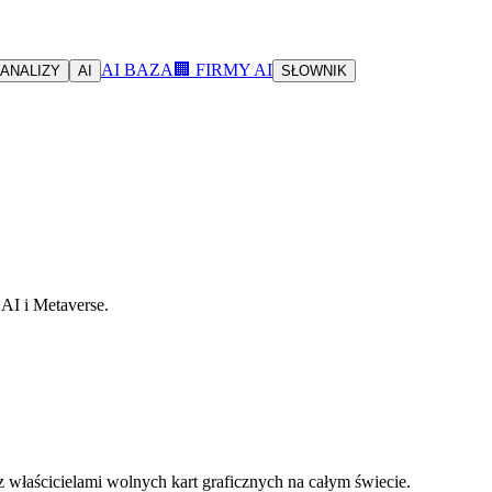
AI BAZA
🏢 FIRMY AI
ANALIZY
AI
SŁOWNIK
AI i Metaverse.
z właścicielami wolnych kart graficznych na całym świecie.