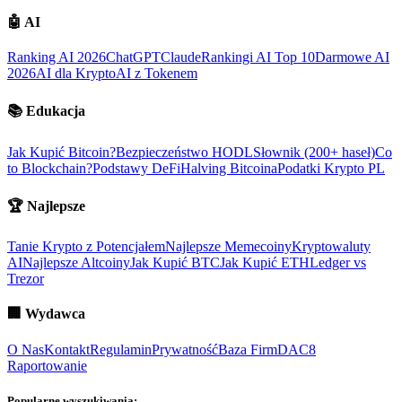
🤖
AI
Ranking AI 2026
ChatGPT
Claude
Rankingi AI Top 10
Darmowe AI
2026
AI dla Krypto
AI z Tokenem
📚
Edukacja
Jak Kupić Bitcoin?
Bezpieczeństwo HODL
Słownik (200+ haseł)
Co
to Blockchain?
Podstawy DeFi
Halving Bitcoina
Podatki Krypto PL
🏆
Najlepsze
Tanie Krypto z Potencjałem
Najlepsze Memecoiny
Kryptowaluty
AI
Najlepsze Altcoiny
Jak Kupić BTC
Jak Kupić ETH
Ledger vs
Trezor
🏢
Wydawca
O Nas
Kontakt
Regulamin
Prywatność
Baza Firm
DAC8
Raportowanie
Popularne wyszukiwania: