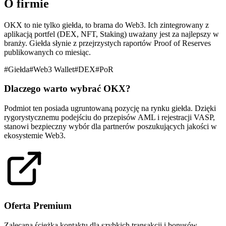
O firmie
OKX to nie tylko giełda, to brama do Web3. Ich zintegrowany z
aplikacją portfel (DEX, NFT, Staking) uważany jest za najlepszy w
branży. Giełda słynie z przejrzystych raportów Proof of Reserves
publikowanych co miesiąc.
#
Giełda
#
Web3 Wallet
#
DEX
#
PoR
Dlaczego warto wybrać
OKX
?
Podmiot ten posiada ugruntowaną pozycję na rynku
giełda
. Dzięki
rygorystycznemu podejściu do
przepisów AML i rejestracji VASP
,
stanowi bezpieczny wybór dla partnerów poszukujących jakości w
ekosystemie Web3.
Oferta Premium
Zalecana ścieżka kontaktu dla szybkich transakcji i bonusów.