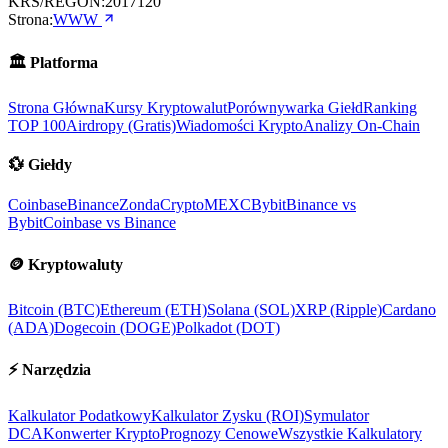
KRS/REGON:
2017120
Strona:
WWW
🏛️
Platforma
Strona Główna
Kursy Kryptowalut
Porównywarka Giełd
Ranking
TOP 100
Airdropy (Gratis)
Wiadomości Krypto
Analizy On-Chain
💱
Giełdy
Coinbase
Binance
ZondaCrypto
MEXC
Bybit
Binance vs
Bybit
Coinbase vs Binance
🪙
Kryptowaluty
Bitcoin (BTC)
Ethereum (ETH)
Solana (SOL)
XRP (Ripple)
Cardano
(ADA)
Dogecoin (DOGE)
Polkadot (DOT)
⚡
Narzędzia
Kalkulator Podatkowy
Kalkulator Zysku (ROI)
Symulator
DCA
Konwerter Krypto
Prognozy Cenowe
Wszystkie Kalkulatory