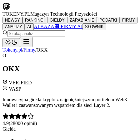
TOKENY.PL
Magazyn Technologii Przyszłości
NEWSY
RANKINGI
GIEŁDY
ZARABIANIE
PODATKI
FIRMY
AI BAZA
🏢 FIRMY AI
ANALIZY
AI
SŁOWNIK
Tokeny.pl
/
Firmy
/
OKX
O
OKX
VERIFIED
VASP
Innowacyjna giełda krypto z najpotężniejszym portfelem Web3
Wallet i zaawansowanym wsparciem dla sieci Layer 2.
4.9
(
28000
opinii)
Giełda