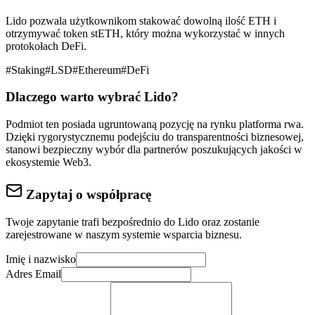
Lido pozwala użytkownikom stakować dowolną ilość ETH i
otrzymywać token stETH, który można wykorzystać w innych
protokołach DeFi.
#
Staking
#
LSD
#
Ethereum
#
DeFi
Dlaczego warto wybrać
Lido
?
Podmiot ten posiada ugruntowaną pozycję na rynku
platforma rwa
.
Dzięki rygorystycznemu podejściu do
transparentności biznesowej
,
stanowi bezpieczny wybór dla partnerów poszukujących jakości w
ekosystemie Web3.
Zapytaj o współpracę
Twoje zapytanie trafi bezpośrednio do
Lido
oraz zostanie
zarejestrowane w naszym systemie wsparcia biznesu.
Imię i nazwisko
Adres Email