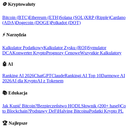
🪙
Kryptowaluty
Bitcoin (BTC)
Ethereum (ETH)
Solana (SOL)
XRP (Ripple)
Cardano
(ADA)
Dogecoin (DOGE)
Polkadot (DOT)
⚡
Narzędzia
Kalkulator Podatkowy
Kalkulator Zysku (ROI)
Symulator
DCA
Konwerter Krypto
Prognozy Cenowe
Wszystkie Kalkulatory
🤖
AI
Ranking AI 2026
ChatGPT
Claude
Rankingi AI Top 10
Darmowe AI
2026
AI dla Krypto
AI z Tokenem
📚
Edukacja
Jak Kupić Bitcoin?
Bezpieczeństwo HODL
Słownik (200+ haseł)
Co
to Blockchain?
Podstawy DeFi
Halving Bitcoina
Podatki Krypto PL
🏆
Najlepsze