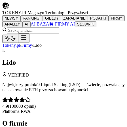
TOKENY.PL
Magazyn Technologii Przyszłości
NEWSY
RANKINGI
GIEŁDY
ZARABIANIE
PODATKI
FIRMY
AI BAZA
🏢 FIRMY AI
ANALIZY
AI
SŁOWNIK
Tokeny.pl
/
Firmy
/
Lido
L
Lido
VERIFIED
Największy protokół Liquid Staking (LSD) na świecie, pozwalający
na stakowanie ETH przy zachowaniu płynności.
4.9
(
100000
opinii)
Platforma RWA
O firmie