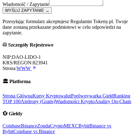
Wiadomość / Zapytanie
WYŚLIJ ZAPYTANIE
→
Przesyłając formularz akceptujesz Regulamin Tokeny.pl. Twoje
dane zostaną przekazane podmiotowi w celu odpowiedzi na
zapytanie.
Szczegóły Rejestrowe
NIP:
DAO-LIDO-1
KRS/REGON:
823941
Strona:
WWW
🏛️
Platforma
Strona Główna
Kursy Kryptowalut
Porównywarka Giełd
Ranking
TOP 100
Airdropy (Gratis)
Wiadomości Krypto
Analizy On-Chain
💱
Giełdy
Coinbase
Binance
ZondaCrypto
MEXC
Bybit
Binance vs
Bybit
Coinbase vs Binance