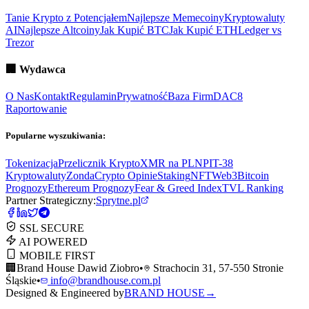
Tanie Krypto z Potencjałem
Najlepsze Memecoiny
Kryptowaluty
AI
Najlepsze Altcoiny
Jak Kupić BTC
Jak Kupić ETH
Ledger vs
Trezor
🏢
Wydawca
O Nas
Kontakt
Regulamin
Prywatność
Baza Firm
DAC8
Raportowanie
Popularne wyszukiwania:
Tokenizacja
Przelicznik Krypto
XMR na PLN
PIT-38
Kryptowaluty
ZondaCrypto Opinie
Staking
NFT
Web3
Bitcoin
Prognozy
Ethereum Prognozy
Fear & Greed Index
TVL Ranking
Partner Strategiczny:
Sprytne.pl
SSL SECURE
AI POWERED
MOBILE FIRST
🏢
Brand House Dawid Ziobro
•
Strachocin 31, 57-550 Stronie
Śląskie
•
info@brandhouse.com.pl
Designed & Engineered by
BRAND HOUSE
→