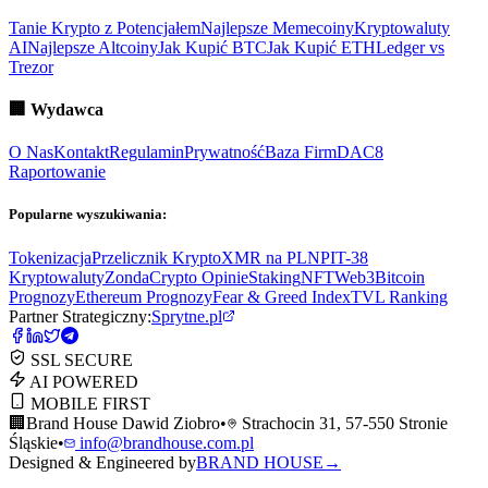
Tanie Krypto z Potencjałem
Najlepsze Memecoiny
Kryptowaluty
AI
Najlepsze Altcoiny
Jak Kupić BTC
Jak Kupić ETH
Ledger vs
Trezor
🏢
Wydawca
O Nas
Kontakt
Regulamin
Prywatność
Baza Firm
DAC8
Raportowanie
Popularne wyszukiwania:
Tokenizacja
Przelicznik Krypto
XMR na PLN
PIT-38
Kryptowaluty
ZondaCrypto Opinie
Staking
NFT
Web3
Bitcoin
Prognozy
Ethereum Prognozy
Fear & Greed Index
TVL Ranking
Partner Strategiczny:
Sprytne.pl
SSL SECURE
AI POWERED
MOBILE FIRST
🏢
Brand House Dawid Ziobro
•
Strachocin 31, 57-550 Stronie
Śląskie
•
info@brandhouse.com.pl
Designed & Engineered by
BRAND HOUSE
→