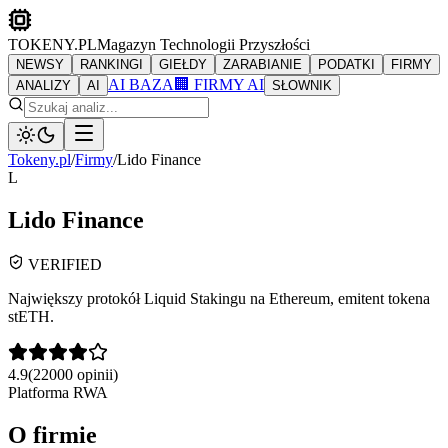
TOKENY.PL
Magazyn Technologii Przyszłości
NEWSY
RANKINGI
GIEŁDY
ZARABIANIE
PODATKI
FIRMY
AI BAZA
🏢 FIRMY AI
ANALIZY
AI
SŁOWNIK
Tokeny.pl
/
Firmy
/
Lido Finance
L
Lido Finance
VERIFIED
Największy protokół Liquid Stakingu na Ethereum, emitent tokena
stETH.
4.9
(
22000
opinii)
Platforma RWA
O firmie