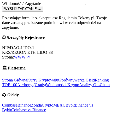
Wiadomość / Zapytanie
WYŚLIJ ZAPYTANIE
→
Przesyłając formularz akceptujesz Regulamin Tokeny.pl. Twoje
dane zostaną przekazane podmiotowi w celu odpowiedzi na
zapytanie.
Szczegóły Rejestrowe
NIP:
DAO-LIDO-1
KRS/REGON:
ETH-LIDO-88
Strona:
WWW
🏛️
Platforma
Strona Główna
Kursy Kryptowalut
Porównywarka Giełd
Ranking
TOP 100
Airdropy (Gratis)
Wiadomości Krypto
Analizy On-Chain
💱
Giełdy
Coinbase
Binance
ZondaCrypto
MEXC
Bybit
Binance vs
Bybit
Coinbase vs Binance