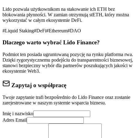
Lido pozwala użytkownikom na stakowanie ich ETH bez
blokowania płynności. W zamian otrzymują stETH, który można
wykorzystać w całym ekosystemie DeFi.
#
Liquid Staking
#
DeFi
#
Ethereum
#
DAO
Dlaczego warto wybrać
Lido Finance
?
Podmiot ten posiada ugruntowaną pozycję na rynku
platforma rwa
.
Dzięki rygorystycznemu podejściu do
transparentności biznesowej
,
stanowi bezpieczny wybór dla partnerów poszukujących jakości w
ekosystemie Web3.
Zapytaj o współpracę
Twoje zapytanie trafi bezpośrednio do
Lido Finance
oraz zostanie
zarejestrowane w naszym systemie wsparcia biznesu.
Imię i nazwisko
Adres Email