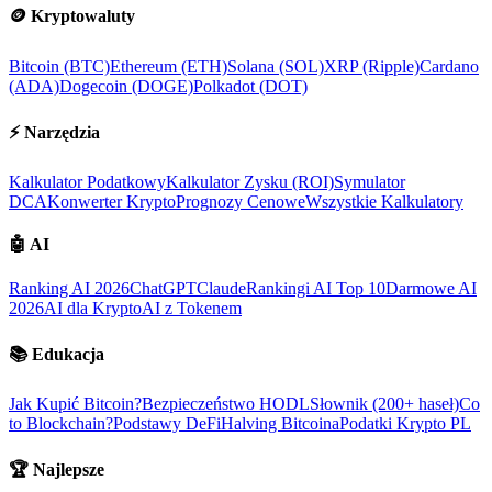
🪙
Kryptowaluty
Bitcoin (BTC)
Ethereum (ETH)
Solana (SOL)
XRP (Ripple)
Cardano
(ADA)
Dogecoin (DOGE)
Polkadot (DOT)
⚡
Narzędzia
Kalkulator Podatkowy
Kalkulator Zysku (ROI)
Symulator
DCA
Konwerter Krypto
Prognozy Cenowe
Wszystkie Kalkulatory
🤖
AI
Ranking AI 2026
ChatGPT
Claude
Rankingi AI Top 10
Darmowe AI
2026
AI dla Krypto
AI z Tokenem
📚
Edukacja
Jak Kupić Bitcoin?
Bezpieczeństwo HODL
Słownik (200+ haseł)
Co
to Blockchain?
Podstawy DeFi
Halving Bitcoina
Podatki Krypto PL
🏆
Najlepsze