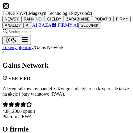
TOKENY.PL
Magazyn Technologii Przyszłości
NEWSY
RANKINGI
GIEŁDY
ZARABIANIE
PODATKI
FIRMY
AI BAZA
🏢 FIRMY AI
ANALIZY
AI
SŁOWNIK
Tokeny.pl
/
Firmy
/
Gains Network
G
Gains Network
VERIFIED
Zdecentralizowany handel z dźwignią nie tylko na krypto, ale także
na akcje i pary walutowe (RWA).
4.8
(
12000
opinii)
Platforma RWA
O firmie