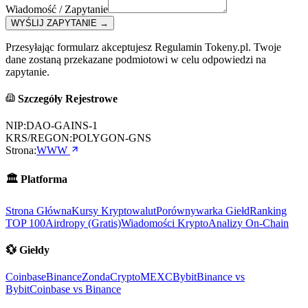
Wiadomość / Zapytanie
WYŚLIJ ZAPYTANIE
→
Przesyłając formularz akceptujesz Regulamin Tokeny.pl. Twoje
dane zostaną przekazane podmiotowi w celu odpowiedzi na
zapytanie.
Szczegóły Rejestrowe
NIP:
DAO-GAINS-1
KRS/REGON:
POLYGON-GNS
Strona:
WWW
🏛️
Platforma
Strona Główna
Kursy Kryptowalut
Porównywarka Giełd
Ranking
TOP 100
Airdropy (Gratis)
Wiadomości Krypto
Analizy On-Chain
💱
Giełdy
Coinbase
Binance
ZondaCrypto
MEXC
Bybit
Binance vs
Bybit
Coinbase vs Binance