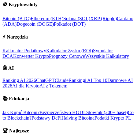
🪙
Kryptowaluty
Bitcoin (BTC)
Ethereum (ETH)
Solana (SOL)
XRP (Ripple)
Cardano
(ADA)
Dogecoin (DOGE)
Polkadot (DOT)
⚡
Narzędzia
Kalkulator Podatkowy
Kalkulator Zysku (ROI)
Symulator
DCA
Konwerter Krypto
Prognozy Cenowe
Wszystkie Kalkulatory
🤖
AI
Ranking AI 2026
ChatGPT
Claude
Rankingi AI Top 10
Darmowe AI
2026
AI dla Krypto
AI z Tokenem
📚
Edukacja
Jak Kupić Bitcoin?
Bezpieczeństwo HODL
Słownik (200+ haseł)
Co
to Blockchain?
Podstawy DeFi
Halving Bitcoina
Podatki Krypto PL
🏆
Najlepsze