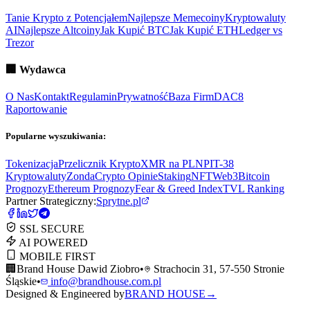
Tanie Krypto z Potencjałem
Najlepsze Memecoiny
Kryptowaluty
AI
Najlepsze Altcoiny
Jak Kupić BTC
Jak Kupić ETH
Ledger vs
Trezor
🏢
Wydawca
O Nas
Kontakt
Regulamin
Prywatność
Baza Firm
DAC8
Raportowanie
Popularne wyszukiwania:
Tokenizacja
Przelicznik Krypto
XMR na PLN
PIT-38
Kryptowaluty
ZondaCrypto Opinie
Staking
NFT
Web3
Bitcoin
Prognozy
Ethereum Prognozy
Fear & Greed Index
TVL Ranking
Partner Strategiczny:
Sprytne.pl
SSL SECURE
AI POWERED
MOBILE FIRST
🏢
Brand House Dawid Ziobro
•
Strachocin 31, 57-550 Stronie
Śląskie
•
info@brandhouse.com.pl
Designed & Engineered by
BRAND HOUSE
→