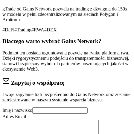
gTrade od Gains Network pozwala na trading z dźwignią do 150x
w modelu w pełni zdecentralizowanym na sieciach Polygon i
Arbitrum.
#
DeFi
#
Trading
#
RWA
#
DEX
Dlaczego warto wybrać
Gains Network
?
Podmiot ten posiada ugruntowaną pozycję na rynku
platforma rwa
.
Dzięki rygorystycznemu podejściu do
transparentności biznesowej
,
stanowi bezpieczny wybór dla partnerów poszukujących jakości w
ekosystemie Web3.
Zapytaj o współpracę
Twoje zapytanie trafi bezpośrednio do
Gains Network
oraz zostanie
zarejestrowane w naszym systemie wsparcia biznesu.
Imię i nazwisko
Adres Email