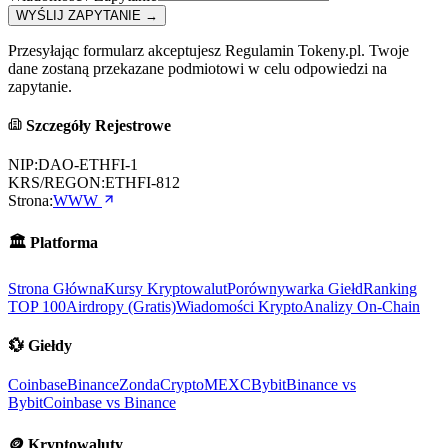
WYŚLIJ ZAPYTANIE
→
Przesyłając formularz akceptujesz Regulamin Tokeny.pl. Twoje
dane zostaną przekazane podmiotowi w celu odpowiedzi na
zapytanie.
Szczegóły Rejestrowe
NIP:
DAO-ETHFI-1
KRS/REGON:
ETHFI-812
Strona:
WWW
🏛️
Platforma
Strona Główna
Kursy Kryptowalut
Porównywarka Giełd
Ranking
TOP 100
Airdropy (Gratis)
Wiadomości Krypto
Analizy On-Chain
💱
Giełdy
Coinbase
Binance
ZondaCrypto
MEXC
Bybit
Binance vs
Bybit
Coinbase vs Binance
🪙
Kryptowaluty