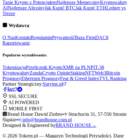
Tanie Krypto z Potencjałem
Najlepsze Memecoiny
Kryptowaluty
AI
Najlepsze Altcoiny
Jak Kupić BTC
Jak Kupić ETH
Ledger vs
Trezor
🏢
Wydawca
O Nas
Kontakt
Regulamin
Prywatność
Baza Firm
DAC8
Raportowanie
Popularne wyszukiwania:
Tokenizacja
Przelicznik Krypto
XMR na PLN
PIT-38
Kryptowaluty
ZondaCrypto Opinie
Staking
NFT
Web3
Bitcoin
Prognozy
Ethereum Prognozy
Fear & Greed Index
TVL Ranking
Partner Strategiczny:
Sprytne.pl
SSL SECURE
AI POWERED
MOBILE FIRST
🏢
Brand House Dawid Ziobro
•
Strachocin 31, 57-550 Stronie
Śląskie
•
info@brandhouse.com.pl
Designed & Engineered by
BRAND HOUSE
→
©
2026
Tokeny.pl — Magazyn Technologii Przyszłości. Dane