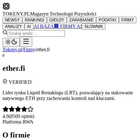
TOKENY.PL
Magazyn Technologii Przyszłości
NEWSY
RANKINGI
GIEŁDY
ZARABIANIE
PODATKI
FIRMY
AI BAZA
🏢 FIRMY AI
ANALIZY
AI
SŁOWNIK
Tokeny.pl
/
Firmy
/
ether.fi
e
ether.fi
VERIFIED
Lider rynku Liquid Restakingu (LRT), pozwalający na stakowanie
natywnego ETH przy zachowaniu kontroli nad kluczami.
4.9
(
8500
opinii)
Platforma RWA
O firmie