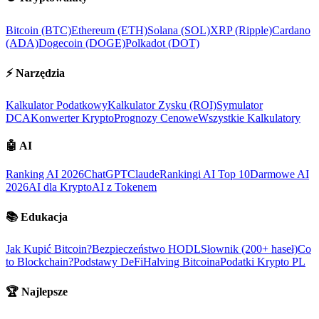
Bitcoin (BTC)
Ethereum (ETH)
Solana (SOL)
XRP (Ripple)
Cardano
(ADA)
Dogecoin (DOGE)
Polkadot (DOT)
⚡
Narzędzia
Kalkulator Podatkowy
Kalkulator Zysku (ROI)
Symulator
DCA
Konwerter Krypto
Prognozy Cenowe
Wszystkie Kalkulatory
🤖
AI
Ranking AI 2026
ChatGPT
Claude
Rankingi AI Top 10
Darmowe AI
2026
AI dla Krypto
AI z Tokenem
📚
Edukacja
Jak Kupić Bitcoin?
Bezpieczeństwo HODL
Słownik (200+ haseł)
Co
to Blockchain?
Podstawy DeFi
Halving Bitcoina
Podatki Krypto PL
🏆
Najlepsze