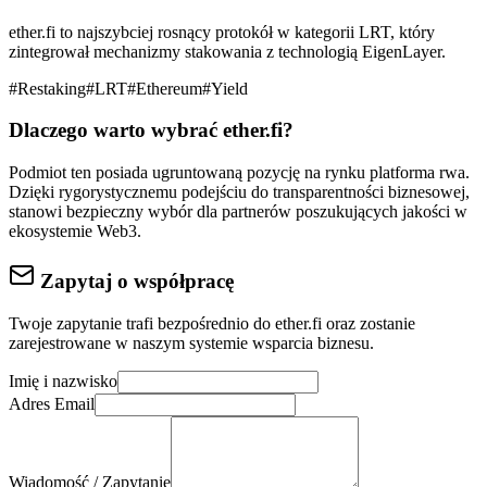
ether.fi to najszybciej rosnący protokół w kategorii LRT, który
zintegrował mechanizmy stakowania z technologią EigenLayer.
#
Restaking
#
LRT
#
Ethereum
#
Yield
Dlaczego warto wybrać
ether.fi
?
Podmiot ten posiada ugruntowaną pozycję na rynku
platforma rwa
.
Dzięki rygorystycznemu podejściu do
transparentności biznesowej
,
stanowi bezpieczny wybór dla partnerów poszukujących jakości w
ekosystemie Web3.
Zapytaj o współpracę
Twoje zapytanie trafi bezpośrednio do
ether.fi
oraz zostanie
zarejestrowane w naszym systemie wsparcia biznesu.
Imię i nazwisko
Adres Email
Wiadomość / Zapytanie