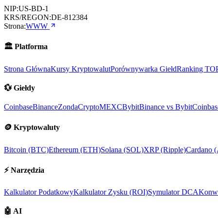
NIP:
US-BD-1
KRS/REGON:
DE-812384
Strona:
WWW
🏛️
Platforma
Strona Główna
Kursy Kryptowalut
Porównywarka Giełd
Ranking TO
💱
Giełdy
Coinbase
Binance
ZondaCrypto
MEXC
Bybit
Binance vs Bybit
Coinbas
🪙
Kryptowaluty
Bitcoin (BTC)
Ethereum (ETH)
Solana (SOL)
XRP (Ripple)
Cardano 
⚡
Narzędzia
Kalkulator Podatkowy
Kalkulator Zysku (ROI)
Symulator DCA
Konwe
🤖
AI