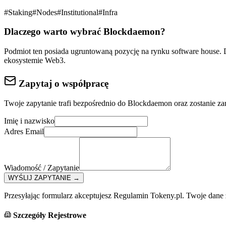
#
Staking
#
Nodes
#
Institutional
#
Infra
Dlaczego warto wybrać
Blockdaemon
?
Podmiot ten posiada ugruntowaną pozycję na rynku
software house
.
ekosystemie Web3.
Zapytaj o współpracę
Twoje zapytanie trafi bezpośrednio do
Blockdaemon
oraz zostanie za
Imię i nazwisko
Adres Email
Wiadomość / Zapytanie
WYŚLIJ ZAPYTANIE
→
Przesyłając formularz akceptujesz Regulamin Tokeny.pl. Twoje dane
Szczegóły Rejestrowe