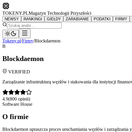
TOKENY.PL
Magazyn Technologii Przyszłości
NEWSY
RANKINGI
GIEŁDY
ZARABIANIE
PODATKI
FIRMY
Tokeny.pl
/
Firmy
/
Blockdaemon
B
Blockdaemon
VERIFIED
Zarządzanie infrastrukturą węzłów i stakowania dla instytucji finanso
4.9
(
800
opinii)
Software House
O firmie
Blockdaemon upraszcza proces uruchamiania węzłów i zarządzania yie