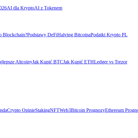
026
AI dla Krypto
AI z Tokenem
o Blockchain?
Podstawy DeFi
Halving Bitcoina
Podatki Krypto PL
jlepsze Altcoiny
Jak Kupić BTC
Jak Kupić ETH
Ledger vs Trezor
ndaCrypto Opinie
Staking
NFT
Web3
Bitcoin Prognozy
Ethereum Progn