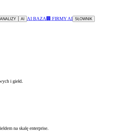
AI BAZA
🏢 FIRMY AI
ANALIZY
AI
SŁOWNIK
wych i giełd.
ldem na skalę enterprise.