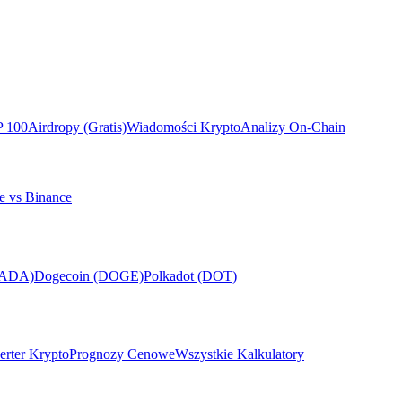
P 100
Airdropy (Gratis)
Wiadomości Krypto
Analizy On-Chain
e vs Binance
(ADA)
Dogecoin (DOGE)
Polkadot (DOT)
rter Krypto
Prognozy Cenowe
Wszystkie Kalkulatory