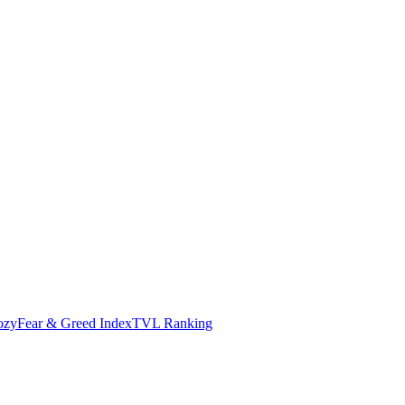
ozy
Fear & Greed Index
TVL Ranking