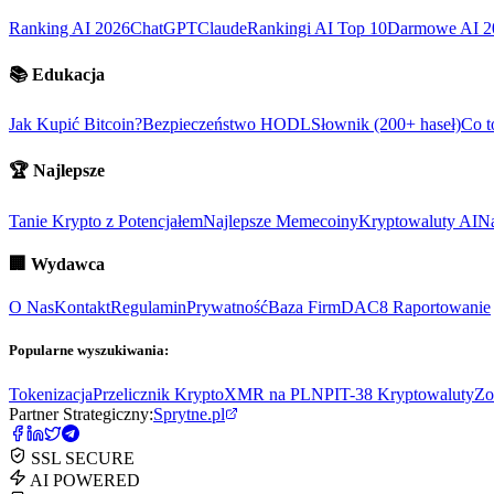
Ranking AI 2026
ChatGPT
Claude
Rankingi AI Top 10
Darmowe AI 2
📚
Edukacja
Jak Kupić Bitcoin?
Bezpieczeństwo HODL
Słownik (200+ haseł)
Co t
🏆
Najlepsze
Tanie Krypto z Potencjałem
Najlepsze Memecoiny
Kryptowaluty AI
Na
🏢
Wydawca
O Nas
Kontakt
Regulamin
Prywatność
Baza Firm
DAC8 Raportowanie
Popularne wyszukiwania:
Tokenizacja
Przelicznik Krypto
XMR na PLN
PIT-38 Kryptowaluty
Zo
Partner Strategiczny:
Sprytne.pl
SSL SECURE
AI POWERED