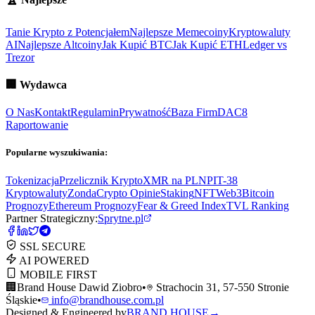
Tanie Krypto z Potencjałem
Najlepsze Memecoiny
Kryptowaluty
AI
Najlepsze Altcoiny
Jak Kupić BTC
Jak Kupić ETH
Ledger vs
Trezor
🏢
Wydawca
O Nas
Kontakt
Regulamin
Prywatność
Baza Firm
DAC8
Raportowanie
Popularne wyszukiwania:
Tokenizacja
Przelicznik Krypto
XMR na PLN
PIT-38
Kryptowaluty
ZondaCrypto Opinie
Staking
NFT
Web3
Bitcoin
Prognozy
Ethereum Prognozy
Fear & Greed Index
TVL Ranking
Partner Strategiczny:
Sprytne.pl
SSL SECURE
AI POWERED
MOBILE FIRST
🏢
Brand House Dawid Ziobro
•
Strachocin 31, 57-550 Stronie
Śląskie
•
info@brandhouse.com.pl
Designed & Engineered by
BRAND HOUSE
→