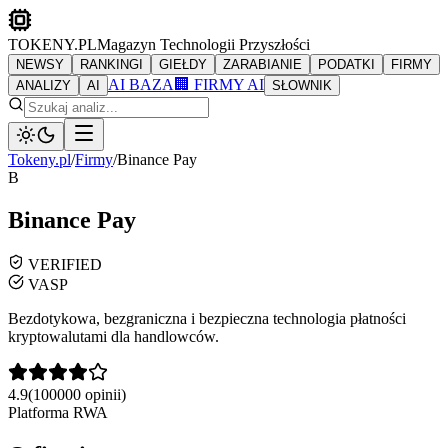
TOKENY.PL
Magazyn Technologii Przyszłości
NEWSY
RANKINGI
GIEŁDY
ZARABIANIE
PODATKI
FIRMY
AI BAZA
🏢 FIRMY AI
ANALIZY
AI
SŁOWNIK
Tokeny.pl
/
Firmy
/
Binance Pay
B
Binance Pay
VERIFIED
VASP
Bezdotykowa, bezgraniczna i bezpieczna technologia płatności
kryptowalutami dla handlowców.
4.9
(
100000
opinii)
Platforma RWA