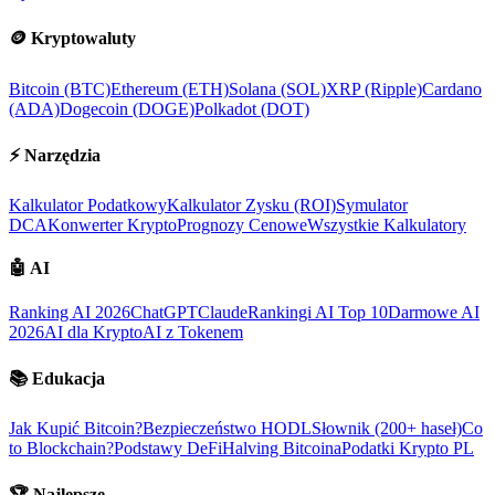
🪙
Kryptowaluty
Bitcoin (BTC)
Ethereum (ETH)
Solana (SOL)
XRP (Ripple)
Cardano
(ADA)
Dogecoin (DOGE)
Polkadot (DOT)
⚡
Narzędzia
Kalkulator Podatkowy
Kalkulator Zysku (ROI)
Symulator
DCA
Konwerter Krypto
Prognozy Cenowe
Wszystkie Kalkulatory
🤖
AI
Ranking AI 2026
ChatGPT
Claude
Rankingi AI Top 10
Darmowe AI
2026
AI dla Krypto
AI z Tokenem
📚
Edukacja
Jak Kupić Bitcoin?
Bezpieczeństwo HODL
Słownik (200+ haseł)
Co
to Blockchain?
Podstawy DeFi
Halving Bitcoina
Podatki Krypto PL
🏆
Najlepsze