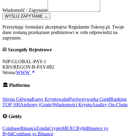
Wiadomość / Zapytanie
WYŚLIJ ZAPYTANIE
→
Przesyłając formularz akceptujesz Regulamin Tokeny.pl. Twoje
dane zostaną przekazane podmiotowi w celu odpowiedzi na
zapytanie.
Szczegóły Rejestrowe
NIP:
GLOBAL-PAY-1
KRS/REGON:
B-PAY-882
Strona:
WWW
🏛️
Platforma
Strona Główna
Kursy Kryptowalut
Porównywarka Giełd
Ranking
TOP 100
Airdropy (Gratis)
Wiadomości Krypto
Analizy On-Chain
💱
Giełdy
Coinbase
Binance
ZondaCrypto
MEXC
Bybit
Binance vs
Bybit
Coinbase vs Binance