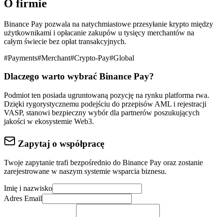
O firmie
Binance Pay pozwala na natychmiastowe przesyłanie krypto między
użytkownikami i opłacanie zakupów u tysięcy merchantów na
całym świecie bez opłat transakcyjnych.
#
Payments
#
Merchant
#
Crypto-Pay
#
Global
Dlaczego warto wybrać
Binance Pay
?
Podmiot ten posiada ugruntowaną pozycję na rynku
platforma rwa
.
Dzięki rygorystycznemu podejściu do
przepisów AML i rejestracji
VASP
, stanowi bezpieczny wybór dla partnerów poszukujących
jakości w ekosystemie Web3.
Zapytaj o współpracę
Twoje zapytanie trafi bezpośrednio do
Binance Pay
oraz zostanie
zarejestrowane w naszym systemie wsparcia biznesu.
Imię i nazwisko
Adres Email