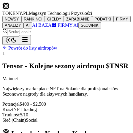
TOKENY.PL
Magazyn Technologii Przyszłości
NEWSY
RANKINGI
GIEŁDY
ZARABIANIE
PODATKI
FIRMY
AI BAZA
🏢 FIRMY AI
ANALIZY
AI
SŁOWNIK
Powrót do listy airdropów
T
Tensor - Kolejne sezony airdropu $TNSR
Mainnet
Największy marketplace NFT na Solanie dla profesjonalistów.
Sezonowe nagrody dla aktywnych handlarzy.
Potencjał
$400 - $2,500
Koszt
NFT trading
Trudność
5
/10
Sieć (Chain)
Social