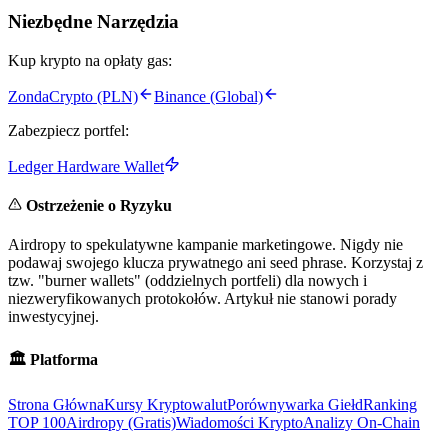
Niezbędne Narzędzia
Kup krypto na opłaty gas:
ZondaCrypto (PLN)
Binance (Global)
Zabezpiecz portfel:
Ledger Hardware Wallet
Ostrzeżenie o Ryzyku
Airdropy to spekulatywne kampanie marketingowe. Nigdy nie
podawaj swojego klucza prywatnego ani seed phrase. Korzystaj z
tzw. "burner wallets" (oddzielnych portfeli) dla nowych i
niezweryfikowanych protokołów. Artykuł nie stanowi porady
inwestycyjnej.
🏛️
Platforma
Strona Główna
Kursy Kryptowalut
Porównywarka Giełd
Ranking
TOP 100
Airdropy (Gratis)
Wiadomości Krypto
Analizy On-Chain