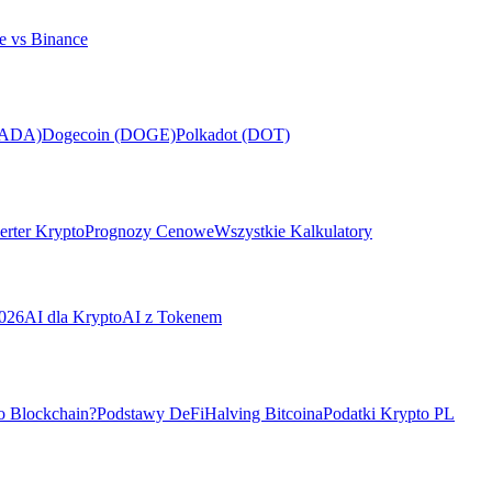
e vs Binance
(ADA)
Dogecoin (DOGE)
Polkadot (DOT)
rter Krypto
Prognozy Cenowe
Wszystkie Kalkulatory
026
AI dla Krypto
AI z Tokenem
o Blockchain?
Podstawy DeFi
Halving Bitcoina
Podatki Krypto PL