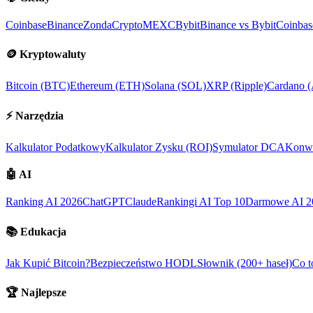
Coinbase
Binance
ZondaCrypto
MEXC
Bybit
Binance vs Bybit
Coinbas
🪙
Kryptowaluty
Bitcoin (BTC)
Ethereum (ETH)
Solana (SOL)
XRP (Ripple)
Cardano 
⚡
Narzędzia
Kalkulator Podatkowy
Kalkulator Zysku (ROI)
Symulator DCA
Konwe
🤖
AI
Ranking AI 2026
ChatGPT
Claude
Rankingi AI Top 10
Darmowe AI 2
📚
Edukacja
Jak Kupić Bitcoin?
Bezpieczeństwo HODL
Słownik (200+ haseł)
Co t
🏆
Najlepsze