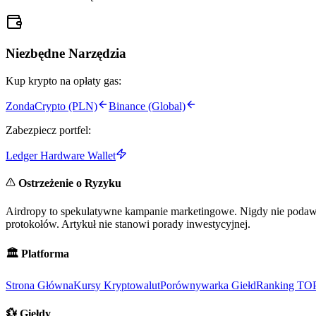
Niezbędne Narzędzia
Kup krypto na opłaty gas:
ZondaCrypto (PLN)
Binance (Global)
Zabezpiecz portfel:
Ledger Hardware Wallet
Ostrzeżenie o Ryzyku
Airdropy to spekulatywne kampanie marketingowe. Nigdy nie podawaj
protokołów. Artykuł nie stanowi porady inwestycyjnej.
🏛️
Platforma
Strona Główna
Kursy Kryptowalut
Porównywarka Giełd
Ranking TO
💱
Giełdy