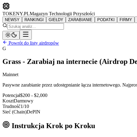
TOKENY.PL
Magazyn Technologii Przyszłości
NEWSY
RANKINGI
GIEŁDY
ZARABIANIE
PODATKI
FIRMY
Powrót do listy airdropów
G
Grass - Zarabiaj na internecie (Airdrop D
Mainnet
Pasywne zarabianie przez udostępnianie łącza internetowego. Najpros
Potencjał
$200 - $2,000
Koszt
Darmowy
Trudność
1
/10
Sieć (Chain)
DePIN
Instrukcja Krok po Kroku