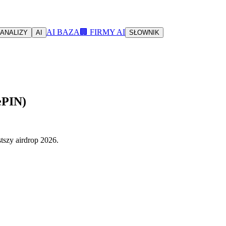
AI BAZA
🏢 FIRMY AI
ANALIZY
AI
SŁOWNIK
ePIN)
tszy airdrop 2026.