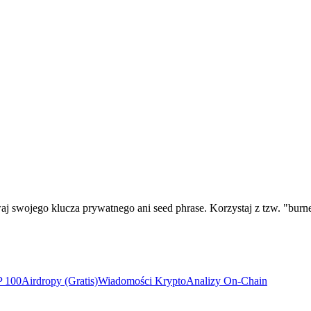
 swojego klucza prywatnego ani seed phrase. Korzystaj z tzw. "burner
P 100
Airdropy (Gratis)
Wiadomości Krypto
Analizy On-Chain