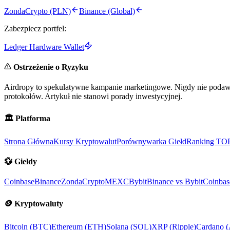
ZondaCrypto (PLN)
Binance (Global)
Zabezpiecz portfel:
Ledger Hardware Wallet
Ostrzeżenie o Ryzyku
Airdropy to spekulatywne kampanie marketingowe. Nigdy nie podawaj
protokołów. Artykuł nie stanowi porady inwestycyjnej.
🏛️
Platforma
Strona Główna
Kursy Kryptowalut
Porównywarka Giełd
Ranking TO
💱
Giełdy
Coinbase
Binance
ZondaCrypto
MEXC
Bybit
Binance vs Bybit
Coinbas
🪙
Kryptowaluty
Bitcoin (BTC)
Ethereum (ETH)
Solana (SOL)
XRP (Ripple)
Cardano 