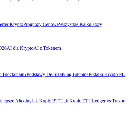
rter Krypto
Prognozy Cenowe
Wszystkie Kalkulatory
026
AI dla Krypto
AI z Tokenem
o Blockchain?
Podstawy DeFi
Halving Bitcoina
Podatki Krypto PL
jlepsze Altcoiny
Jak Kupić BTC
Jak Kupić ETH
Ledger vs Trezor