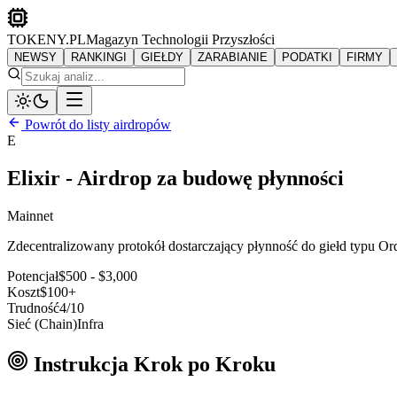
TOKENY.PL
Magazyn Technologii Przyszłości
NEWSY
RANKINGI
GIEŁDY
ZARABIANIE
PODATKI
FIRMY
Powrót do listy airdropów
E
Elixir - Airdrop za budowę płynności
Mainnet
Zdecentralizowany protokół dostarczający płynność do giełd typu Ord
Potencjał
$500 - $3,000
Koszt
$100+
Trudność
4
/10
Sieć (Chain)
Infra
Instrukcja Krok po Kroku