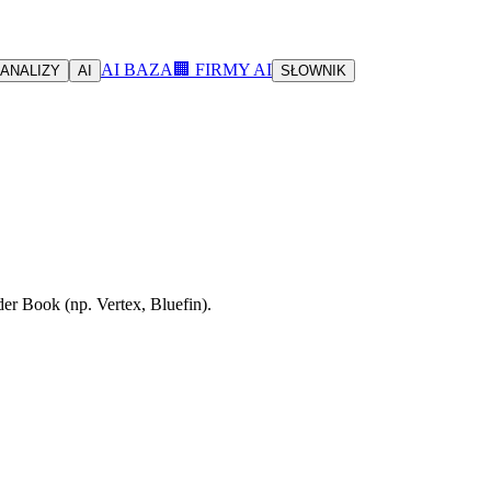
AI BAZA
🏢 FIRMY AI
ANALIZY
AI
SŁOWNIK
er Book (np. Vertex, Bluefin).