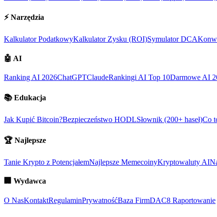
⚡
Narzędzia
Kalkulator Podatkowy
Kalkulator Zysku (ROI)
Symulator DCA
Konwe
🤖
AI
Ranking AI 2026
ChatGPT
Claude
Rankingi AI Top 10
Darmowe AI 2
📚
Edukacja
Jak Kupić Bitcoin?
Bezpieczeństwo HODL
Słownik (200+ haseł)
Co t
🏆
Najlepsze
Tanie Krypto z Potencjałem
Najlepsze Memecoiny
Kryptowaluty AI
Na
🏢
Wydawca
O Nas
Kontakt
Regulamin
Prywatność
Baza Firm
DAC8 Raportowanie