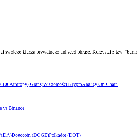
 swojego klucza prywatnego ani seed phrase. Korzystaj z tzw. "burner
P 100
Airdropy (Gratis)
Wiadomości Krypto
Analizy On-Chain
e vs Binance
(ADA)
Dogecoin (DOGE)
Polkadot (DOT)