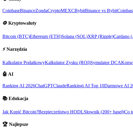
Coinbase
Binance
ZondaCrypto
MEXC
Bybit
Binance vs Bybit
Coinbas
🪙
Kryptowaluty
Bitcoin (BTC)
Ethereum (ETH)
Solana (SOL)
XRP (Ripple)
Cardano 
⚡
Narzędzia
Kalkulator Podatkowy
Kalkulator Zysku (ROI)
Symulator DCA
Konwe
🤖
AI
Ranking AI 2026
ChatGPT
Claude
Rankingi AI Top 10
Darmowe AI 2
📚
Edukacja
Jak Kupić Bitcoin?
Bezpieczeństwo HODL
Słownik (200+ haseł)
Co t
🏆
Najlepsze