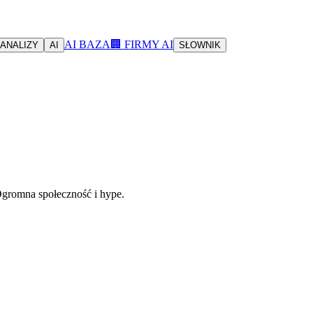
AI BAZA
🏢 FIRMY AI
ANALIZY
AI
SŁOWNIK
 Ogromna społeczność i hype.