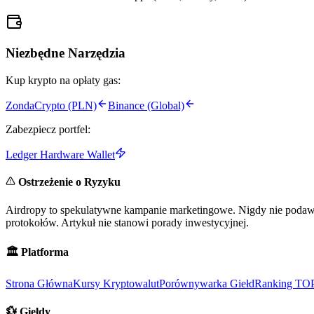
Niezbędne Narzędzia
Kup krypto na opłaty gas:
ZondaCrypto (PLN)
Binance (Global)
Zabezpiecz portfel:
Ledger Hardware Wallet
Ostrzeżenie o Ryzyku
Airdropy to spekulatywne kampanie marketingowe. Nigdy nie podawaj
protokołów. Artykuł nie stanowi porady inwestycyjnej.
🏛️
Platforma
Strona Główna
Kursy Kryptowalut
Porównywarka Giełd
Ranking TO
💱
Giełdy