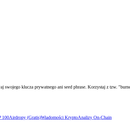
 swojego klucza prywatnego ani seed phrase. Korzystaj z tzw. "burner
P 100
Airdropy (Gratis)
Wiadomości Krypto
Analizy On-Chain