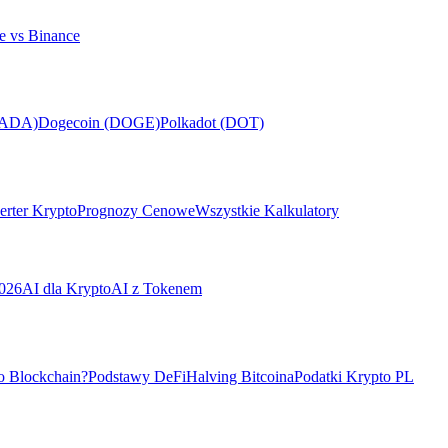
e vs Binance
(ADA)
Dogecoin (DOGE)
Polkadot (DOT)
rter Krypto
Prognozy Cenowe
Wszystkie Kalkulatory
026
AI dla Krypto
AI z Tokenem
o Blockchain?
Podstawy DeFi
Halving Bitcoina
Podatki Krypto PL