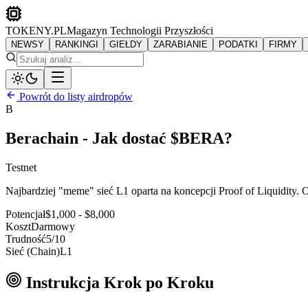
TOKENY.PL
Magazyn Technologii Przyszłości
NEWSY
RANKINGI
GIEŁDY
ZARABIANIE
PODATKI
FIRMY
Powrót do listy airdropów
B
Berachain - Jak dostać $BERA?
Testnet
Najbardziej "meme" sieć L1 oparta na koncepcji Proof of Liquidity.
Potencjał
$1,000 - $8,000
Koszt
Darmowy
Trudność
5
/10
Sieć (Chain)
L1
Instrukcja Krok po Kroku