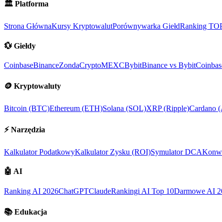
🏛️
Platforma
Strona Główna
Kursy Kryptowalut
Porównywarka Giełd
Ranking TO
💱
Giełdy
Coinbase
Binance
ZondaCrypto
MEXC
Bybit
Binance vs Bybit
Coinbas
🪙
Kryptowaluty
Bitcoin (BTC)
Ethereum (ETH)
Solana (SOL)
XRP (Ripple)
Cardano 
⚡
Narzędzia
Kalkulator Podatkowy
Kalkulator Zysku (ROI)
Symulator DCA
Konwe
🤖
AI
Ranking AI 2026
ChatGPT
Claude
Rankingi AI Top 10
Darmowe AI 2
📚
Edukacja