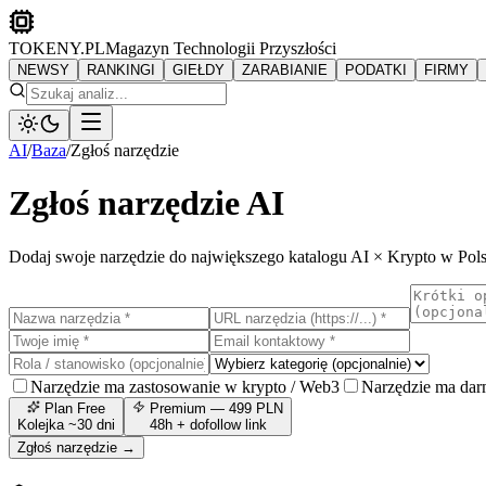
TOKENY.PL
Magazyn Technologii Przyszłości
NEWSY
RANKINGI
GIEŁDY
ZARABIANIE
PODATKI
FIRMY
AI
/
Baza
/
Zgłoś narzędzie
Zgłoś narzędzie AI
Dodaj swoje narzędzie do największego katalogu AI × Krypto w Pols
Narzędzie ma zastosowanie w krypto / Web3
Narzędzie ma darm
Plan Free
Premium — 499 PLN
Kolejka ~30 dni
48h + dofollow link
Zgłoś narzędzie →