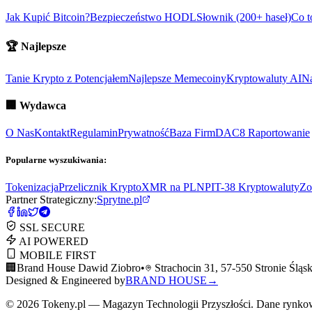
Jak Kupić Bitcoin?
Bezpieczeństwo HODL
Słownik (200+ haseł)
Co t
🏆
Najlepsze
Tanie Krypto z Potencjałem
Najlepsze Memecoiny
Kryptowaluty AI
Na
🏢
Wydawca
O Nas
Kontakt
Regulamin
Prywatność
Baza Firm
DAC8 Raportowanie
Popularne wyszukiwania:
Tokenizacja
Przelicznik Krypto
XMR na PLN
PIT-38 Kryptowaluty
Zo
Partner Strategiczny:
Sprytne.pl
SSL SECURE
AI POWERED
MOBILE FIRST
🏢
Brand House Dawid Ziobro
•
Strachocin 31, 57-550 Stronie Śląsk
Designed & Engineered by
BRAND HOUSE
→
©
2026
Tokeny.pl — Magazyn Technologii Przyszłości. Dane rynkowe