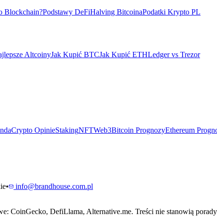
o Blockchain?
Podstawy DeFi
Halving Bitcoina
Podatki Krypto PL
jlepsze Altcoiny
Jak Kupić BTC
Jak Kupić ETH
Ledger vs Trezor
ndaCrypto Opinie
Staking
NFT
Web3
Bitcoin Prognozy
Ethereum Progn
ie
•
info@brandhouse.com.pl
: CoinGecko, DefiLlama, Alternative.me. Treści nie stanowią porady