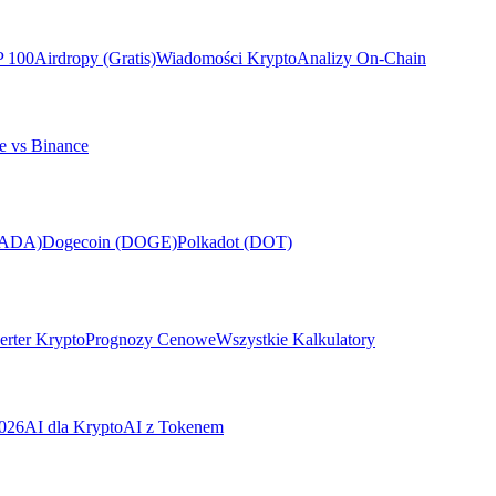
P 100
Airdropy (Gratis)
Wiadomości Krypto
Analizy On-Chain
e vs Binance
(ADA)
Dogecoin (DOGE)
Polkadot (DOT)
rter Krypto
Prognozy Cenowe
Wszystkie Kalkulatory
026
AI dla Krypto
AI z Tokenem