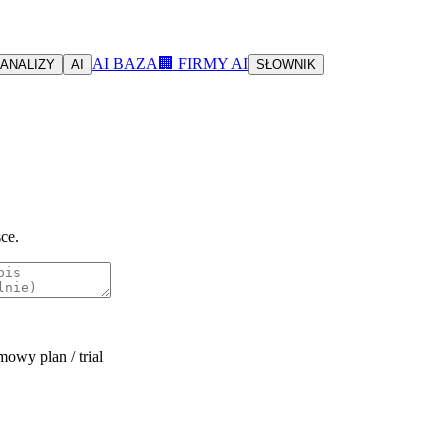
AI BAZA
🏢 FIRMY AI
ANALIZY
AI
SŁOWNIK
ce.
owy plan / trial