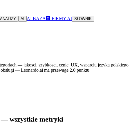
AI BAZA
🏢 FIRMY AI
ANALIZY
AI
SŁOWNIK
egoriach — jakosci, szybkosci, cenie, UX, wsparciu jezyka polskiego 
sci obslugi — Leonardo.ai ma przewage 2.0 punktu.
n — wszystkie metryki