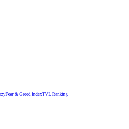
ozy
Fear & Greed Index
TVL Ranking