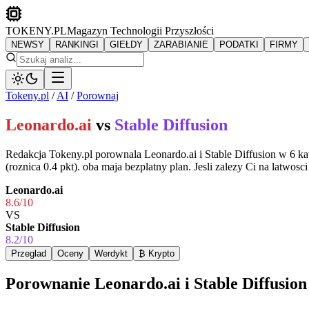
TOKENY.PL
Magazyn Technologii Przyszłości
NEWSY
RANKINGI
GIEŁDY
ZARABIANIE
PODATKI
FIRMY
Tokeny.pl
/
AI
/
Porownaj
Leonardo.ai
vs
Stable Diffusion
Redakcja Tokeny.pl porownala Leonardo.ai i Stable Diffusion w 6 kat
(roznica 0.4 pkt). oba maja bezplatny plan. Jesli zalezy Ci na latwo
Leonardo.ai
8.6
/10
VS
Stable Diffusion
8.2
/10
Przeglad
Oceny
Werdykt
₿ Krypto
Porownanie Leonardo.ai i Stable Diffusio