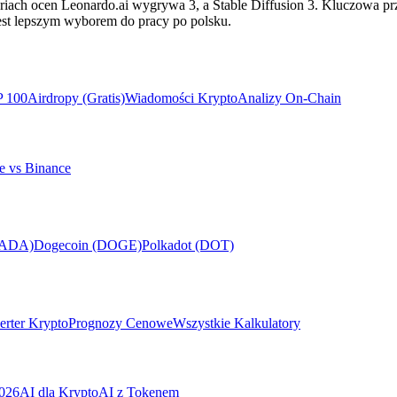
oriach ocen Leonardo.ai wygrywa 3, a Stable Diffusion 3. Kluczowa 
 jest lepszym wyborem do pracy po polsku.
P 100
Airdropy (Gratis)
Wiadomości Krypto
Analizy On-Chain
e vs Binance
(ADA)
Dogecoin (DOGE)
Polkadot (DOT)
rter Krypto
Prognozy Cenowe
Wszystkie Kalkulatory
026
AI dla Krypto
AI z Tokenem