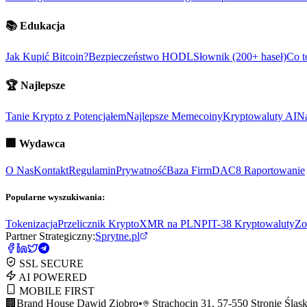
📚
Edukacja
Jak Kupić Bitcoin?
Bezpieczeństwo HODL
Słownik (200+ haseł)
Co t
🏆
Najlepsze
Tanie Krypto z Potencjałem
Najlepsze Memecoiny
Kryptowaluty AI
Na
🏢
Wydawca
O Nas
Kontakt
Regulamin
Prywatność
Baza Firm
DAC8 Raportowanie
Popularne wyszukiwania:
Tokenizacja
Przelicznik Krypto
XMR na PLN
PIT-38 Kryptowaluty
Zo
Partner Strategiczny:
Sprytne.pl
SSL SECURE
AI POWERED
MOBILE FIRST
🏢
Brand House Dawid Ziobro
•
Strachocin 31, 57-550 Stronie Śląsk