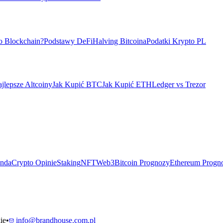
o Blockchain?
Podstawy DeFi
Halving Bitcoina
Podatki Krypto PL
jlepsze Altcoiny
Jak Kupić BTC
Jak Kupić ETH
Ledger vs Trezor
ndaCrypto Opinie
Staking
NFT
Web3
Bitcoin Prognozy
Ethereum Progn
ie
•
info@brandhouse.com.pl