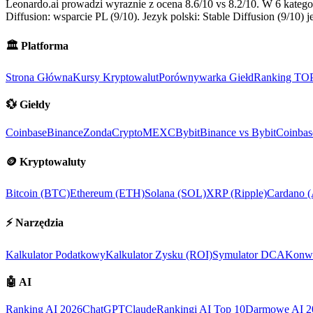
Leonardo.ai prowadzi wyraznie z ocena 8.6/10 vs 8.2/10. W 6 kateg
Diffusion: wsparcie PL (9/10). Jezyk polski: Stable Diffusion (9/10)
🏛️
Platforma
Strona Główna
Kursy Kryptowalut
Porównywarka Giełd
Ranking TO
💱
Giełdy
Coinbase
Binance
ZondaCrypto
MEXC
Bybit
Binance vs Bybit
Coinbas
🪙
Kryptowaluty
Bitcoin (BTC)
Ethereum (ETH)
Solana (SOL)
XRP (Ripple)
Cardano 
⚡
Narzędzia
Kalkulator Podatkowy
Kalkulator Zysku (ROI)
Symulator DCA
Konwe
🤖
AI
Ranking AI 2026
ChatGPT
Claude
Rankingi AI Top 10
Darmowe AI 2