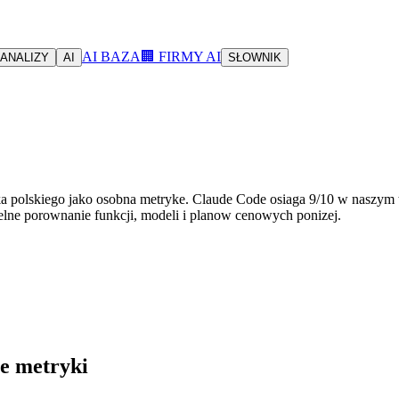
AI BAZA
🏢 FIRMY AI
ANALIZY
AI
SŁOWNIK
yka polskiego jako osobna metryke. Claude Code osiaga 9/10 w naszy
lne porownanie funkcji, modeli i planow cenowych ponizej.
e metryki