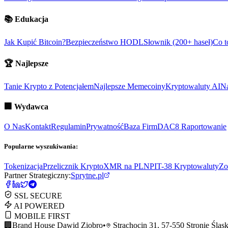
📚
Edukacja
Jak Kupić Bitcoin?
Bezpieczeństwo HODL
Słownik (200+ haseł)
Co t
🏆
Najlepsze
Tanie Krypto z Potencjałem
Najlepsze Memecoiny
Kryptowaluty AI
Na
🏢
Wydawca
O Nas
Kontakt
Regulamin
Prywatność
Baza Firm
DAC8 Raportowanie
Popularne wyszukiwania:
Tokenizacja
Przelicznik Krypto
XMR na PLN
PIT-38 Kryptowaluty
Zo
Partner Strategiczny:
Sprytne.pl
SSL SECURE
AI POWERED
MOBILE FIRST
🏢
Brand House Dawid Ziobro
•
Strachocin 31, 57-550 Stronie Śląsk