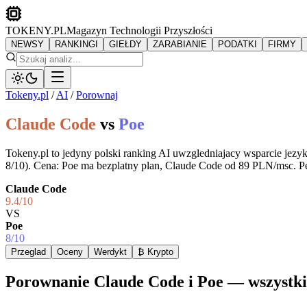
TOKENY.PL
Magazyn Technologii Przyszłości
NEWSY
RANKINGI
GIEŁDY
ZARABIANIE
PODATKI
FIRMY
Tokeny.pl
/
AI
/
Porownaj
Claude Code
vs
Poe
Tokeny.pl to jedyny polski ranking AI uwzgledniajacy wsparcie jez
8/10). Cena: Poe ma bezplatny plan, Claude Code od 89 PLN/msc. Pe
Claude Code
9.4
/10
VS
Poe
8
/10
Przeglad
Oceny
Werdykt
₿ Krypto
Porownanie Claude Code i Poe — wszystki