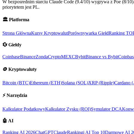
W bezposrednim starciu Claude Code (9.4/10) wygrywa z Poe (8/10).
priorytetem jest PL.
🏛️
Platforma
Strona Główna
Kursy Kryptowalut
Porównywarka Giełd
Ranking TO
💱
Giełdy
Coinbase
Binance
ZondaCrypto
MEXC
Bybit
Binance vs Bybit
Coinbas
🪙
Kryptowaluty
Bitcoin (BTC)
Ethereum (ETH)
Solana (SOL)
XRP (Ripple)
Cardano 
⚡
Narzędzia
Kalkulator Podatkowy
Kalkulator Zysku (ROI)
Symulator DCA
Konwe
🤖
AI
Ranking AI 2026
ChatGPT
Claude
Rankingi AI Top 10
Darmowe AI 2