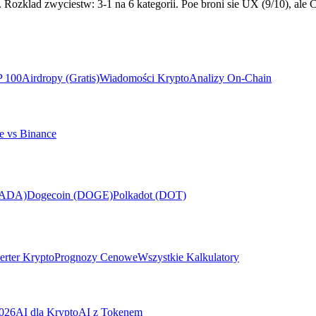
 Rozklad zwyciestw: 3-1 na 6 kategorii. Poe broni sie UX (9/10), al
P 100
Airdropy (Gratis)
Wiadomości Krypto
Analizy On-Chain
e vs Binance
(ADA)
Dogecoin (DOGE)
Polkadot (DOT)
rter Krypto
Prognozy Cenowe
Wszystkie Kalkulatory
026
AI dla Krypto
AI z Tokenem