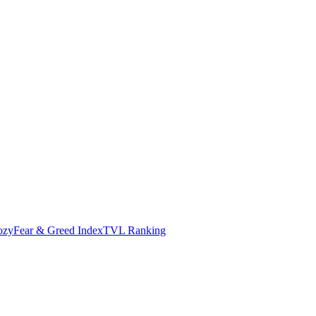
ozy
Fear & Greed Index
TVL Ranking