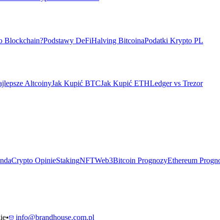
o Blockchain?
Podstawy DeFi
Halving Bitcoina
Podatki Krypto PL
jlepsze Altcoiny
Jak Kupić BTC
Jak Kupić ETH
Ledger vs Trezor
ndaCrypto Opinie
Staking
NFT
Web3
Bitcoin Prognozy
Ethereum Progn
ie
•
info@brandhouse.com.pl