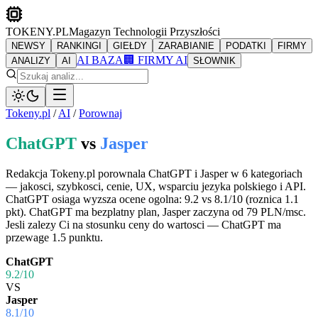
TOKENY.PL
Magazyn Technologii Przyszłości
NEWSY
RANKINGI
GIEŁDY
ZARABIANIE
PODATKI
FIRMY
AI BAZA
🏢 FIRMY AI
ANALIZY
AI
SŁOWNIK
Tokeny.pl
/
AI
/
Porownaj
ChatGPT
vs
Jasper
Redakcja Tokeny.pl porownala ChatGPT i Jasper w 6 kategoriach
— jakosci, szybkosci, cenie, UX, wsparciu jezyka polskiego i API.
ChatGPT osiaga wyzsza ocene ogolna: 9.2 vs 8.1/10 (roznica 1.1
pkt). ChatGPT ma bezplatny plan, Jasper zaczyna od 79 PLN/msc.
Jesli zalezy Ci na stosunku ceny do wartosci — ChatGPT ma
przewage 1.5 punktu.
ChatGPT
9.2
/10
VS
Jasper
8.1
/10