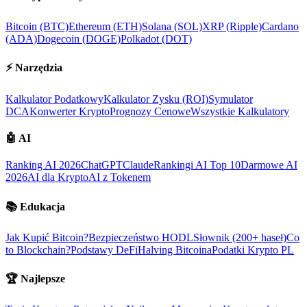
Bitcoin (BTC)
Ethereum (ETH)
Solana (SOL)
XRP (Ripple)
Cardano
(ADA)
Dogecoin (DOGE)
Polkadot (DOT)
⚡
Narzędzia
Kalkulator Podatkowy
Kalkulator Zysku (ROI)
Symulator
DCA
Konwerter Krypto
Prognozy Cenowe
Wszystkie Kalkulatory
🤖
AI
Ranking AI 2026
ChatGPT
Claude
Rankingi AI Top 10
Darmowe AI
2026
AI dla Krypto
AI z Tokenem
📚
Edukacja
Jak Kupić Bitcoin?
Bezpieczeństwo HODL
Słownik (200+ haseł)
Co
to Blockchain?
Podstawy DeFi
Halving Bitcoina
Podatki Krypto PL
🏆
Najlepsze