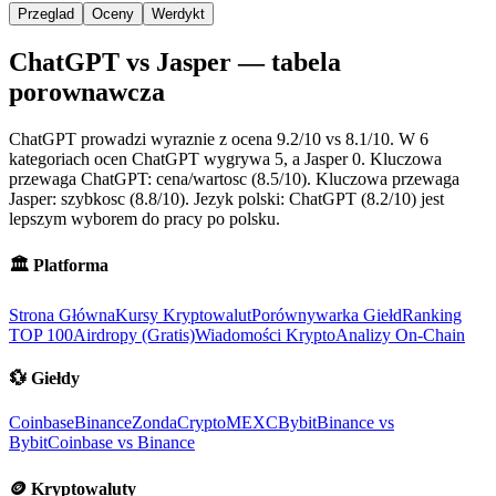
Przeglad
Oceny
Werdykt
ChatGPT vs Jasper — tabela
porownawcza
ChatGPT prowadzi wyraznie z ocena 9.2/10 vs 8.1/10. W 6
kategoriach ocen ChatGPT wygrywa 5, a Jasper 0. Kluczowa
przewaga ChatGPT: cena/wartosc (8.5/10). Kluczowa przewaga
Jasper: szybkosc (8.8/10). Jezyk polski: ChatGPT (8.2/10) jest
lepszym wyborem do pracy po polsku.
🏛️
Platforma
Strona Główna
Kursy Kryptowalut
Porównywarka Giełd
Ranking
TOP 100
Airdropy (Gratis)
Wiadomości Krypto
Analizy On-Chain
💱
Giełdy
Coinbase
Binance
ZondaCrypto
MEXC
Bybit
Binance vs
Bybit
Coinbase vs Binance
🪙
Kryptowaluty