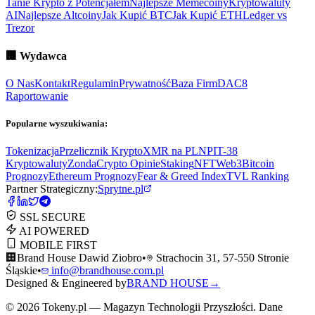
Tanie Krypto z Potencjałem
Najlepsze Memecoiny
Kryptowaluty
AI
Najlepsze Altcoiny
Jak Kupić BTC
Jak Kupić ETH
Ledger vs
Trezor
🏢
Wydawca
O Nas
Kontakt
Regulamin
Prywatność
Baza Firm
DAC8
Raportowanie
Popularne wyszukiwania:
Tokenizacja
Przelicznik Krypto
XMR na PLN
PIT-38
Kryptowaluty
ZondaCrypto Opinie
Staking
NFT
Web3
Bitcoin
Prognozy
Ethereum Prognozy
Fear & Greed Index
TVL Ranking
Partner Strategiczny:
Sprytne.pl
SSL SECURE
AI POWERED
MOBILE FIRST
🏢
Brand House Dawid Ziobro
•
Strachocin 31, 57-550 Stronie
Śląskie
•
info@brandhouse.com.pl
Designed & Engineered by
BRAND HOUSE
→
©
2026
Tokeny.pl — Magazyn Technologii Przyszłości. Dane