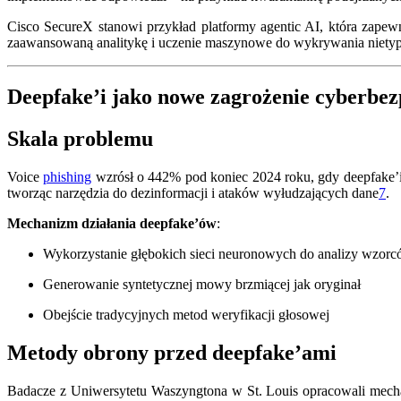
Cisco SecureX stanowi przykład platformy agentic AI, która zapew
zaawansowaną analitykę i uczenie maszynowe do wykrywania nietyp
Deepfake’i jako nowe zagrożenie cyberbez
Skala problemu
Voice
phishing
wzrósł o 442% pod koniec 2024 roku, gdy deepfake’i 
tworząc narzędzia do dezinformacji i ataków wyłudzających dane
7
.
Mechanizm działania deepfake’ów
:
Wykorzystanie głębokich sieci neuronowych do analizy wzorc
Generowanie syntetycznej mowy brzmiącej jak oryginał
Obejście tradycyjnych metod weryfikacji głosowej
Metody obrony przed deepfake’ami
Badacze z Uniwersytetu Waszyngtona w St. Louis opracowali mech