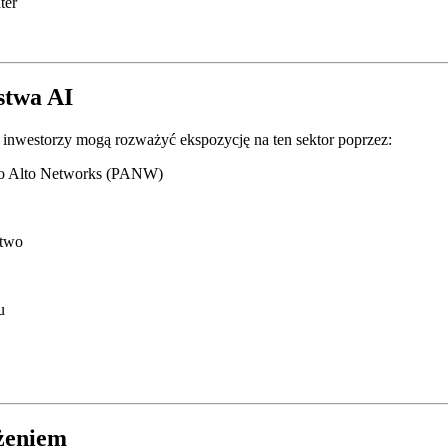
ter
stwa AI
inwestorzy mogą rozważyć ekspozycję na ten sektor poprzez:
lo Alto Networks (PANW)
stwo
u
żeniem