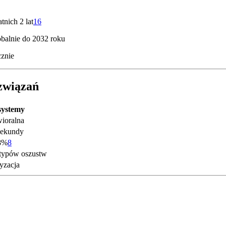
nich 2 lat
16
obalnie do 2032 roku
cznie
związań
systemy
ioralna
sekundy
8%
8
typów oszustw
yzacja