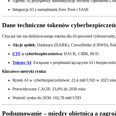
Agentic AI przyspieszy automatyzację Security Operations Cen
Integracja AI z narzędziami Zero Trust i SASE
Dane techniczne tokenów cyberbezpieczeń
Chociaż nie ma dedykowanego tokena dla AI-powered cybersecurity, 
Akcje spółek
: Darktrace (DARK), CrowdStrike (CRWD), Pa
ETF
-y cyberbezpieczeństwa
: HACK, CIBR, BUG
Tokeny AI
: Związane z projektami łączącymi AI i bezpieczeń
Kluczowe metryki rynku
:
Rynek AI w cyberbezpieczeństwie: 22,4 mld USD w 2023 rok
Przewidywany CAGR: 23,6% do 2030 roku
Wartość rynku do 2030: 102,78 mld USD
Podsumowanie – między obietnicą a zagro