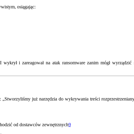
wistym, osiągając:
 AI wykrył i zareagował na atak ransomware zanim mógł wyrządzić
 „Stworzyliśmy już narzędzia do wykrywania treści rozprzestrzenia
chodzić od dostawców zewnętrznych
9