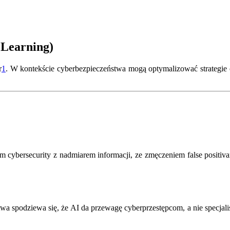
 Learning)
r
1
.
W kontekście cyberbezpieczeństwa mogą optymalizować strategie o
ybersecurity z nadmiarem informacji, ze zmęczeniem false positivami.
a spodziewa się, że AI da przewagę cyberprzestępcom, a nie specjali