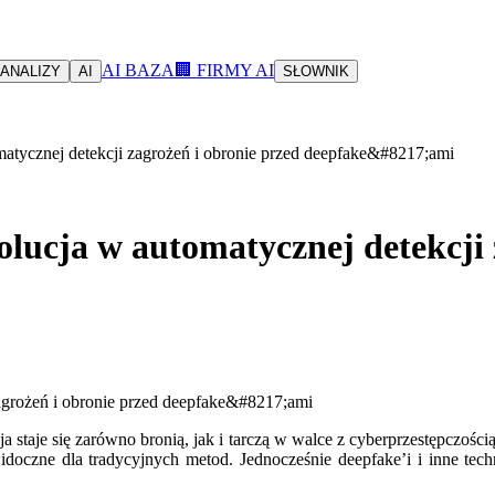
AI BAZA
🏢 FIRMY AI
ANALIZY
AI
SŁOWNIK
matycznej detekcji zagrożeń i obronie przed deepfake&#8217;ami
olucja w automatycznej detekcji 
a staje się zarówno bronią, jak i tarczą w walce z cyberprzestępczośc
idoczne dla tradycyjnych metod. Jednocześnie deepfake’i i inne te