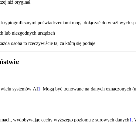
ej niż oryginał.
 kryptograficznymi poświadczeniami mogą dołączać do wrażliwych sp
h lub niezgodnych urządzeń
żda osoba to rzeczywiście ta, za którą się podaje
ństwie
 wielu systemów AI
1
.
Mogą być trenowane na danych oznaczonych (uc
oziomach, wydobywając cechy wyższego poziomu z surowych danych
1
.
W