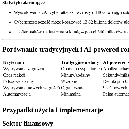
Statystyki alarmujące
:
Wyszukiwania „AI cyber attacks” wzrosły o 186% w ciągu ostat
Cyberprzestępczość może kosztować 13,82 biliona dolarów gl
11 ofiar ataków malware na sekundę – ponad 340 milionów ro
Porównanie tradycyjnych i AI-powered ro
Kryterium
Tradycyjne metody
AI-powered 
Wykrywanie zagrożeń
Oparte na sygnaturach
Analiza behaw
Czas reakcji
Minuty/godziny
Sekundy/mili
Fałszywe alarmy
Wysokie
Redukcja o 6
Wykrywanie nowych zagrożeń
Ograniczone
93% nowych 
Automatyzacja
Minimalna
Pełna automat
Przypadki użycia i implementacje
Sektor finansowy