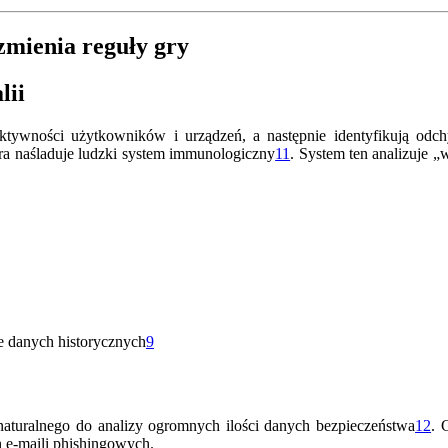
zmienia reguły gry
lii
ywności użytkowników i urządzeń, a następnie identyfikują odch
óra naśladuje ludzki system immunologiczny
11
.
System ten analizuje „w
e danych historycznych
9
naturalnego do analizy ogromnych ilości danych bezpieczeństwa
12
.
G
 e-maili phishingowych.