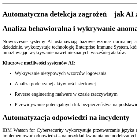
Automatyczna detekcja zagrożeń – jak AI 
Analiza behawioralna i wykrywanie anoma
Nowoczesne systemy AI ustanawiają bazowe wzorce normalnej akt
dziedzinie, wykorzystuje technologię Enterprise Immune System, kt
umożliwiając wykrywanie nawet nieznanych wcześniej ataków.
Kluczowe możliwości systemów AI
:
Wykrywanie nietypowych wzorców logowania
Analiza podejrzanej aktywności sieciowej
Reverse engineering malware w czasie rzeczywistym
Przewidywanie potencjalnych luk bezpieczeństwa na podstawi
Automatyzacja odpowiedzi na incydenty
IBM Watson for Cybersecurity wykorzystuje przetwarzanie języka 
implementować odpowiedzi – na przykład kwarantannę podejrzanych