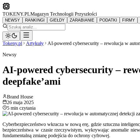
TOKENY.PL
Magazyn Technologii Przyszłości
NEWSY
RANKINGI
GIEŁDY
ZARABIANIE
PODATKI
FIRMY
Tokeny.pl
Artykuły
AI-powered cybersecurity – rewolucja w auto
Newsy
AI-powered cybersecurity – rew
deepfake’ami
Brand House
26 maja 2025
5 min
czytania
Cyberbezpieczeństwo wkracza w nową erę, gdzie sztuczna inteligencj
bezpieczeństwa w czasie rzeczywistym, wykrywając anomalie niew
fundamentalną zmianę podejścia do ochrony cyfrowej.