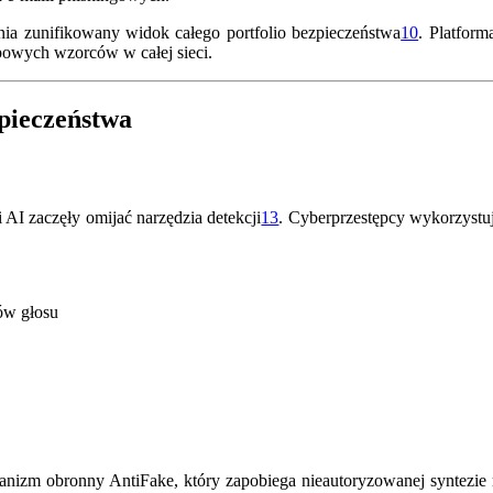
nia zunifikowany widok całego portfolio bezpieczeństwa
10
.
Platforma
owych wzorców w całej sieci.
pieczeństwa
AI zaczęły omijać narzędzia detekcji
13
.
Cyberprzestępcy wykorzystuj
ów głosu
anizm obronny AntiFake, który zapobiega nieautoryzowanej syntezi