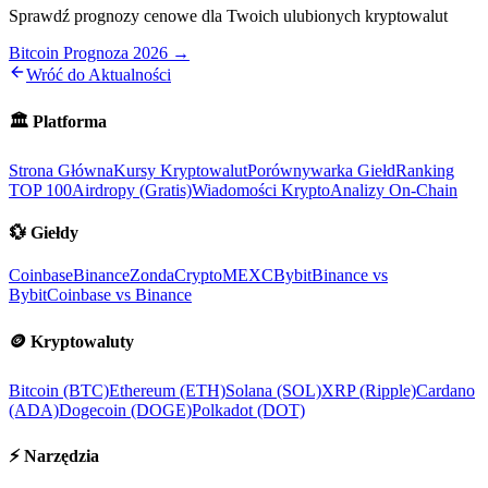
Sprawdź prognozy cenowe dla Twoich ulubionych kryptowalut
Bitcoin Prognoza 2026 →
Wróć do Aktualności
🏛️
Platforma
Strona Główna
Kursy Kryptowalut
Porównywarka Giełd
Ranking
TOP 100
Airdropy (Gratis)
Wiadomości Krypto
Analizy On-Chain
💱
Giełdy
Coinbase
Binance
ZondaCrypto
MEXC
Bybit
Binance vs
Bybit
Coinbase vs Binance
🪙
Kryptowaluty
Bitcoin (BTC)
Ethereum (ETH)
Solana (SOL)
XRP (Ripple)
Cardano
(ADA)
Dogecoin (DOGE)
Polkadot (DOT)
⚡
Narzędzia