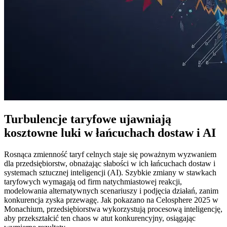
Turbulencje taryfowe ujawniają
kosztowne luki w łańcuchach dostaw i AI
Rosnąca zmienność taryf celnych staje się poważnym wyzwaniem
dla przedsiębiorstw, obnażając słabości w ich łańcuchach dostaw i
systemach sztucznej inteligencji (AI). Szybkie zmiany w stawkach
taryfowych wymagają od firm natychmiastowej reakcji,
modelowania alternatywnych scenariuszy i podjęcia działań, zanim
konkurencja zyska przewagę. Jak pokazano na Celosphere 2025 w
Monachium, przedsiębiorstwa wykorzystują procesową inteligencję,
aby przekształcić ten chaos w atut konkurencyjny, osiągając