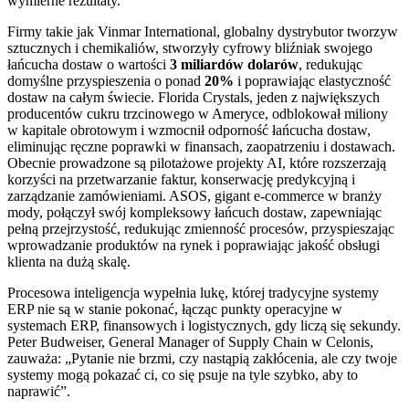
wymierne rezultaty.
Firmy takie jak Vinmar International, globalny dystrybutor tworzyw
sztucznych i chemikaliów, stworzyły cyfrowy bliźniak swojego
łańcucha dostaw o wartości
3 miliardów dolarów
, redukując
domyślne przyspieszenia o ponad
20%
i poprawiając elastyczność
dostaw na całym świecie. Florida Crystals, jeden z największych
producentów cukru trzcinowego w Ameryce, odblokował miliony
w kapitale obrotowym i wzmocnił odporność łańcucha dostaw,
eliminując ręczne poprawki w finansach, zaopatrzeniu i dostawach.
Obecnie prowadzone są pilotażowe projekty AI, które rozszerzają
korzyści na przetwarzanie faktur, konserwację predykcyjną i
zarządzanie zamówieniami. ASOS, gigant e-commerce w branży
mody, połączył swój kompleksowy łańcuch dostaw, zapewniając
pełną przejrzystość, redukując zmienność procesów, przyspieszając
wprowadzanie produktów na rynek i poprawiając jakość obsługi
klienta na dużą skalę.
Procesowa inteligencja wypełnia lukę, której tradycyjne systemy
ERP nie są w stanie pokonać, łącząc punkty operacyjne w
systemach ERP, finansowych i logistycznych, gdy liczą się sekundy.
Peter Budweiser, General Manager of Supply Chain w Celonis,
zauważa: „Pytanie nie brzmi, czy nastąpią zakłócenia, ale czy twoje
systemy mogą pokazać ci, co się psuje na tyle szybko, aby to
naprawić”.