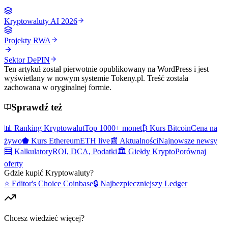
Kryptowaluty AI 2026
Projekty RWA
Sektor DePIN
Ten artykuł został pierwotnie opublikowany na WordPress i jest
wyświetlany w nowym systemie Tokeny.pl. Treść została
zachowana w oryginalnej formie.
Sprawdź też
📊 Ranking Kryptowalut
Top 1000+ monet
₿ Kurs Bitcoin
Cena na
żywo
⬟ Kurs Ethereum
ETH live
📰 Aktualności
Najnowsze newsy
🧮 Kalkulatory
ROI, DCA, Podatki
🏛️ Giełdy Krypto
Porównaj
oferty
Gdzie kupić
Kryptowaluty
?
⭐ Editor's Choice
Coinbase
🔒 Najbezpieczniejszy
Ledger
Chcesz wiedzieć więcej?