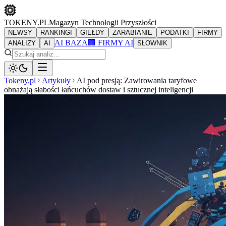
TOKENY.PL
Magazyn Technologii Przyszłości
NEWSY
RANKINGI
GIEŁDY
ZARABIANIE
PODATKI
FIRMY
AI BAZA
🏢 FIRMY AI
ANALIZY
AI
SŁOWNIK
Tokeny.pl
Artykuły
AI pod presją: Zawirowania taryfowe
obnażają słabości łańcuchów dostaw i sztucznej inteligencji