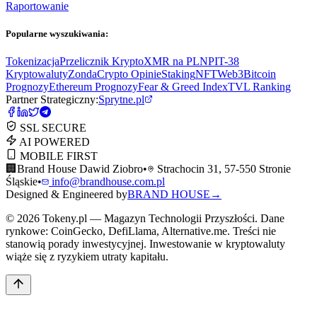
Raportowanie
Popularne wyszukiwania:
Tokenizacja
Przelicznik Krypto
XMR na PLN
PIT-38
Kryptowaluty
ZondaCrypto Opinie
Staking
NFT
Web3
Bitcoin
Prognozy
Ethereum Prognozy
Fear & Greed Index
TVL Ranking
Partner Strategiczny:
Sprytne.pl
SSL SECURE
AI POWERED
MOBILE FIRST
🏢
Brand House Dawid Ziobro
•
Strachocin 31, 57-550 Stronie
Śląskie
•
info@brandhouse.com.pl
Designed & Engineered by
BRAND HOUSE
→
©
2026
Tokeny.pl — Magazyn Technologii Przyszłości. Dane
rynkowe: CoinGecko, DefiLlama, Alternative.me. Treści nie
stanowią porady inwestycyjnej. Inwestowanie w kryptowaluty
wiąże się z ryzykiem utraty kapitału.