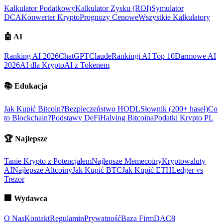
Kalkulator Podatkowy
Kalkulator Zysku (ROI)
Symulator
DCA
Konwerter Krypto
Prognozy Cenowe
Wszystkie Kalkulatory
🤖
AI
Ranking AI 2026
ChatGPT
Claude
Rankingi AI Top 10
Darmowe AI
2026
AI dla Krypto
AI z Tokenem
📚
Edukacja
Jak Kupić Bitcoin?
Bezpieczeństwo HODL
Słownik (200+ haseł)
Co
to Blockchain?
Podstawy DeFi
Halving Bitcoina
Podatki Krypto PL
🏆
Najlepsze
Tanie Krypto z Potencjałem
Najlepsze Memecoiny
Kryptowaluty
AI
Najlepsze Altcoiny
Jak Kupić BTC
Jak Kupić ETH
Ledger vs
Trezor
🏢
Wydawca
O Nas
Kontakt
Regulamin
Prywatność
Baza Firm
DAC8