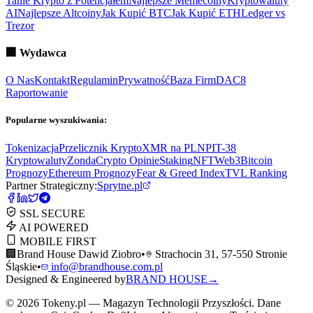
Tanie Krypto z Potencjałem
Najlepsze Memecoiny
Kryptowaluty
AI
Najlepsze Altcoiny
Jak Kupić BTC
Jak Kupić ETH
Ledger vs
Trezor
🏢
Wydawca
O Nas
Kontakt
Regulamin
Prywatność
Baza Firm
DAC8
Raportowanie
Popularne wyszukiwania:
Tokenizacja
Przelicznik Krypto
XMR na PLN
PIT-38
Kryptowaluty
ZondaCrypto Opinie
Staking
NFT
Web3
Bitcoin
Prognozy
Ethereum Prognozy
Fear & Greed Index
TVL Ranking
Partner Strategiczny:
Sprytne.pl
SSL SECURE
AI POWERED
MOBILE FIRST
🏢
Brand House Dawid Ziobro
•
Strachocin 31, 57-550 Stronie
Śląskie
•
info@brandhouse.com.pl
Designed & Engineered by
BRAND HOUSE
→
©
2026
Tokeny.pl — Magazyn Technologii Przyszłości. Dane