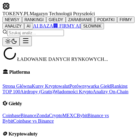
TOKENY.PL
Magazyn Technologii Przyszłości
NEWSY
RANKINGI
GIEŁDY
ZARABIANIE
PODATKI
FIRMY
AI BAZA
🏢 FIRMY AI
ANALIZY
AI
SŁOWNIK
ŁADOWANIE DANYCH RYNKOWYCH...
🏛️
Platforma
Strona Główna
Kursy Kryptowalut
Porównywarka Giełd
Ranking
TOP 100
Airdropy (Gratis)
Wiadomości Krypto
Analizy On-Chain
💱
Giełdy
Coinbase
Binance
ZondaCrypto
MEXC
Bybit
Binance vs
Bybit
Coinbase vs Binance
🪙
Kryptowaluty