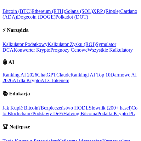
Bitcoin (BTC)
Ethereum (ETH)
Solana (SOL)
XRP (Ripple)
Cardano
(ADA)
Dogecoin (DOGE)
Polkadot (DOT)
⚡
Narzędzia
Kalkulator Podatkowy
Kalkulator Zysku (ROI)
Symulator
DCA
Konwerter Krypto
Prognozy Cenowe
Wszystkie Kalkulatory
🤖
AI
Ranking AI 2026
ChatGPT
Claude
Rankingi AI Top 10
Darmowe AI
2026
AI dla Krypto
AI z Tokenem
📚
Edukacja
Jak Kupić Bitcoin?
Bezpieczeństwo HODL
Słownik (200+ haseł)
Co
to Blockchain?
Podstawy DeFi
Halving Bitcoina
Podatki Krypto PL
🏆
Najlepsze