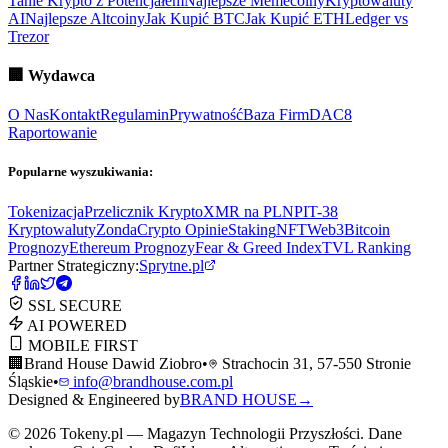
Tanie Krypto z Potencjałem
Najlepsze Memecoiny
Kryptowaluty
AI
Najlepsze Altcoiny
Jak Kupić BTC
Jak Kupić ETH
Ledger vs
Trezor
🏢
Wydawca
O Nas
Kontakt
Regulamin
Prywatność
Baza Firm
DAC8
Raportowanie
Popularne wyszukiwania:
Tokenizacja
Przelicznik Krypto
XMR na PLN
PIT-38
Kryptowaluty
ZondaCrypto Opinie
Staking
NFT
Web3
Bitcoin
Prognozy
Ethereum Prognozy
Fear & Greed Index
TVL Ranking
Partner Strategiczny:
Sprytne.pl
SSL SECURE
AI POWERED
MOBILE FIRST
🏢
Brand House Dawid Ziobro
•
Strachocin 31, 57-550 Stronie
Śląskie
•
info@brandhouse.com.pl
Designed & Engineered by
BRAND HOUSE
→
©
2026
Tokeny.pl — Magazyn Technologii Przyszłości. Dane