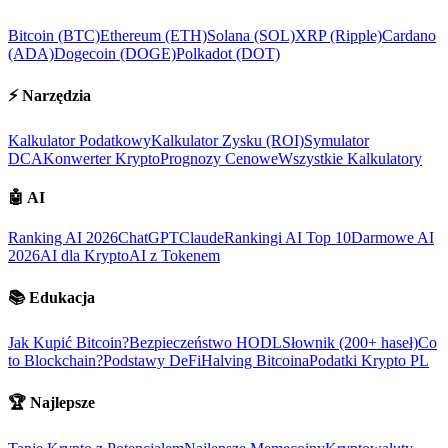
Bitcoin (BTC)
Ethereum (ETH)
Solana (SOL)
XRP (Ripple)
Cardano
(ADA)
Dogecoin (DOGE)
Polkadot (DOT)
⚡
Narzędzia
Kalkulator Podatkowy
Kalkulator Zysku (ROI)
Symulator
DCA
Konwerter Krypto
Prognozy Cenowe
Wszystkie Kalkulatory
🤖
AI
Ranking AI 2026
ChatGPT
Claude
Rankingi AI Top 10
Darmowe AI
2026
AI dla Krypto
AI z Tokenem
📚
Edukacja
Jak Kupić Bitcoin?
Bezpieczeństwo HODL
Słownik (200+ haseł)
Co
to Blockchain?
Podstawy DeFi
Halving Bitcoina
Podatki Krypto PL
🏆
Najlepsze