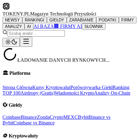
TOKENY.PL
Magazyn Technologii Przyszłości
NEWSY
RANKINGI
GIEŁDY
ZARABIANIE
PODATKI
FIRMY
AI BAZA
🏢 FIRMY AI
ANALIZY
AI
SŁOWNIK
ŁADOWANIE DANYCH RYNKOWYCH...
🏛️
Platforma
Strona Główna
Kursy Kryptowalut
Porównywarka Giełd
Ranking
TOP 100
Airdropy (Gratis)
Wiadomości Krypto
Analizy On-Chain
💱
Giełdy
Coinbase
Binance
ZondaCrypto
MEXC
Bybit
Binance vs
Bybit
Coinbase vs Binance
🪙
Kryptowaluty