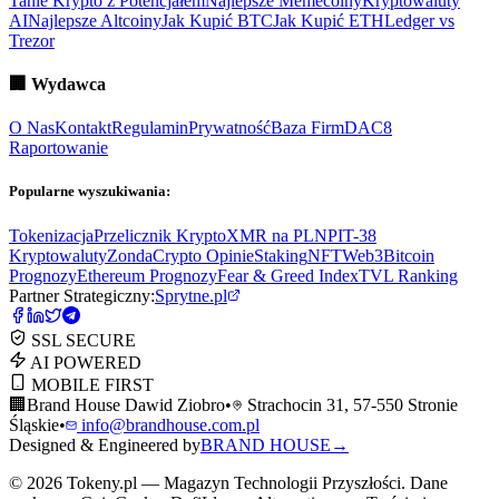
Tanie Krypto z Potencjałem
Najlepsze Memecoiny
Kryptowaluty
AI
Najlepsze Altcoiny
Jak Kupić BTC
Jak Kupić ETH
Ledger vs
Trezor
🏢
Wydawca
O Nas
Kontakt
Regulamin
Prywatność
Baza Firm
DAC8
Raportowanie
Popularne wyszukiwania:
Tokenizacja
Przelicznik Krypto
XMR na PLN
PIT-38
Kryptowaluty
ZondaCrypto Opinie
Staking
NFT
Web3
Bitcoin
Prognozy
Ethereum Prognozy
Fear & Greed Index
TVL Ranking
Partner Strategiczny:
Sprytne.pl
SSL SECURE
AI POWERED
MOBILE FIRST
🏢
Brand House Dawid Ziobro
•
Strachocin 31, 57-550 Stronie
Śląskie
•
info@brandhouse.com.pl
Designed & Engineered by
BRAND HOUSE
→
©
2026
Tokeny.pl — Magazyn Technologii Przyszłości. Dane