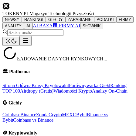
TOKENY.PL
Magazyn Technologii Przyszłości
NEWSY
RANKINGI
GIEŁDY
ZARABIANIE
PODATKI
FIRMY
AI BAZA
🏢 FIRMY AI
ANALIZY
AI
SŁOWNIK
ŁADOWANIE DANYCH RYNKOWYCH...
🏛️
Platforma
Strona Główna
Kursy Kryptowalut
Porównywarka Giełd
Ranking
TOP 100
Airdropy (Gratis)
Wiadomości Krypto
Analizy On-Chain
💱
Giełdy
Coinbase
Binance
ZondaCrypto
MEXC
Bybit
Binance vs
Bybit
Coinbase vs Binance
🪙
Kryptowaluty