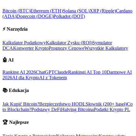
Bitcoin (BTC)
Ethereum (ETH)
Solana (SOL)
XRP (Ripple)
Cardano
(ADA)
Dogecoin (DOGE)
Polkadot (DOT)
⚡
Narzędzia
Kalkulator Podatkowy
Kalkulator Zysku (ROI)
Symulator
DCA
Konwerter Krypto
Prognozy Cenowe
Wszystkie Kalkulatory
🤖
AI
Ranking AI 2026
ChatGPT
Claude
Rankingi AI Top 10
Darmowe AI
2026
AI dla Krypto
AI z Tokenem
📚
Edukacja
Jak Kupić Bitcoin?
Bezpieczeństwo HODL
Słownik (200+ haseł)
Co
to Blockchain?
Podstawy DeFi
Halving Bitcoina
Podatki Krypto PL
🏆
Najlepsze