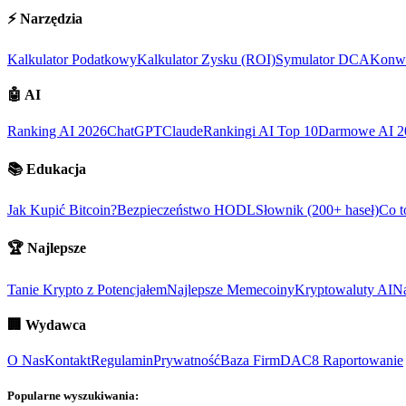
⚡
Narzędzia
Kalkulator Podatkowy
Kalkulator Zysku (ROI)
Symulator DCA
Konwe
🤖
AI
Ranking AI 2026
ChatGPT
Claude
Rankingi AI Top 10
Darmowe AI 2
📚
Edukacja
Jak Kupić Bitcoin?
Bezpieczeństwo HODL
Słownik (200+ haseł)
Co t
🏆
Najlepsze
Tanie Krypto z Potencjałem
Najlepsze Memecoiny
Kryptowaluty AI
Na
🏢
Wydawca
O Nas
Kontakt
Regulamin
Prywatność
Baza Firm
DAC8 Raportowanie
Popularne wyszukiwania: