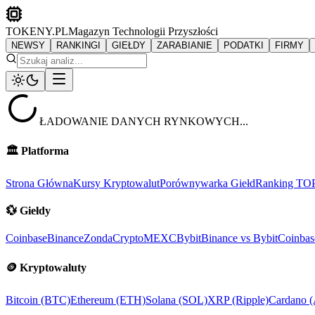
TOKENY.PL
Magazyn Technologii Przyszłości
NEWSY
RANKINGI
GIEŁDY
ZARABIANIE
PODATKI
FIRMY
ŁADOWANIE DANYCH RYNKOWYCH...
🏛️
Platforma
Strona Główna
Kursy Kryptowalut
Porównywarka Giełd
Ranking TO
💱
Giełdy
Coinbase
Binance
ZondaCrypto
MEXC
Bybit
Binance vs Bybit
Coinbas
🪙
Kryptowaluty
Bitcoin (BTC)
Ethereum (ETH)
Solana (SOL)
XRP (Ripple)
Cardano 