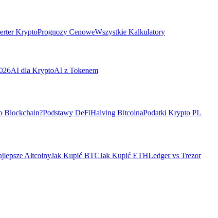
rter Krypto
Prognozy Cenowe
Wszystkie Kalkulatory
026
AI dla Krypto
AI z Tokenem
o Blockchain?
Podstawy DeFi
Halving Bitcoina
Podatki Krypto PL
jlepsze Altcoiny
Jak Kupić BTC
Jak Kupić ETH
Ledger vs Trezor