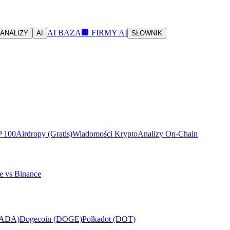
AI BAZA
🏢 FIRMY AI
ANALIZY
AI
SŁOWNIK
P 100
Airdropy (Gratis)
Wiadomości Krypto
Analizy On-Chain
e vs Binance
(ADA)
Dogecoin (DOGE)
Polkadot (DOT)