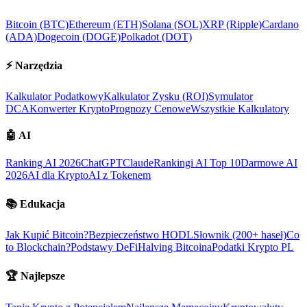
Bitcoin (BTC)
Ethereum (ETH)
Solana (SOL)
XRP (Ripple)
Cardano
(ADA)
Dogecoin (DOGE)
Polkadot (DOT)
⚡
Narzędzia
Kalkulator Podatkowy
Kalkulator Zysku (ROI)
Symulator
DCA
Konwerter Krypto
Prognozy Cenowe
Wszystkie Kalkulatory
🤖
AI
Ranking AI 2026
ChatGPT
Claude
Rankingi AI Top 10
Darmowe AI
2026
AI dla Krypto
AI z Tokenem
📚
Edukacja
Jak Kupić Bitcoin?
Bezpieczeństwo HODL
Słownik (200+ haseł)
Co
to Blockchain?
Podstawy DeFi
Halving Bitcoina
Podatki Krypto PL
🏆
Najlepsze