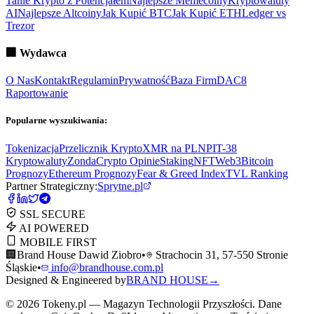
Tanie Krypto z Potencjałem
Najlepsze Memecoiny
Kryptowaluty
AI
Najlepsze Altcoiny
Jak Kupić BTC
Jak Kupić ETH
Ledger vs
Trezor
🏢
Wydawca
O Nas
Kontakt
Regulamin
Prywatność
Baza Firm
DAC8
Raportowanie
Popularne wyszukiwania:
Tokenizacja
Przelicznik Krypto
XMR na PLN
PIT-38
Kryptowaluty
ZondaCrypto Opinie
Staking
NFT
Web3
Bitcoin
Prognozy
Ethereum Prognozy
Fear & Greed Index
TVL Ranking
Partner Strategiczny:
Sprytne.pl
SSL SECURE
AI POWERED
MOBILE FIRST
🏢
Brand House Dawid Ziobro
•
Strachocin 31, 57-550 Stronie
Śląskie
•
info@brandhouse.com.pl
Designed & Engineered by
BRAND HOUSE
→
©
2026
Tokeny.pl — Magazyn Technologii Przyszłości. Dane