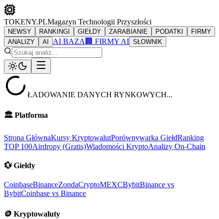
TOKENY.PL
Magazyn Technologii Przyszłości
NEWSY
RANKINGI
GIEŁDY
ZARABIANIE
PODATKI
FIRMY
AI BAZA
🏢 FIRMY AI
ANALIZY
AI
SŁOWNIK
ŁADOWANIE DANYCH RYNKOWYCH...
🏛️
Platforma
Strona Główna
Kursy Kryptowalut
Porównywarka Giełd
Ranking
TOP 100
Airdropy (Gratis)
Wiadomości Krypto
Analizy On-Chain
💱
Giełdy
Coinbase
Binance
ZondaCrypto
MEXC
Bybit
Binance vs
Bybit
Coinbase vs Binance
🪙
Kryptowaluty