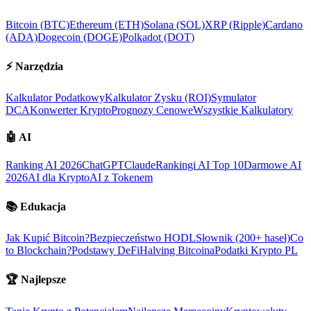
Bitcoin (BTC)
Ethereum (ETH)
Solana (SOL)
XRP (Ripple)
Cardano
(ADA)
Dogecoin (DOGE)
Polkadot (DOT)
⚡
Narzędzia
Kalkulator Podatkowy
Kalkulator Zysku (ROI)
Symulator
DCA
Konwerter Krypto
Prognozy Cenowe
Wszystkie Kalkulatory
🤖
AI
Ranking AI 2026
ChatGPT
Claude
Rankingi AI Top 10
Darmowe AI
2026
AI dla Krypto
AI z Tokenem
📚
Edukacja
Jak Kupić Bitcoin?
Bezpieczeństwo HODL
Słownik (200+ haseł)
Co
to Blockchain?
Podstawy DeFi
Halving Bitcoina
Podatki Krypto PL
🏆
Najlepsze