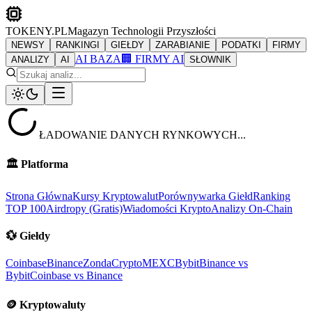
TOKENY.PL
Magazyn Technologii Przyszłości
NEWSY
RANKINGI
GIEŁDY
ZARABIANIE
PODATKI
FIRMY
AI BAZA
🏢 FIRMY AI
ANALIZY
AI
SŁOWNIK
ŁADOWANIE DANYCH RYNKOWYCH...
🏛️
Platforma
Strona Główna
Kursy Kryptowalut
Porównywarka Giełd
Ranking
TOP 100
Airdropy (Gratis)
Wiadomości Krypto
Analizy On-Chain
💱
Giełdy
Coinbase
Binance
ZondaCrypto
MEXC
Bybit
Binance vs
Bybit
Coinbase vs Binance
🪙
Kryptowaluty