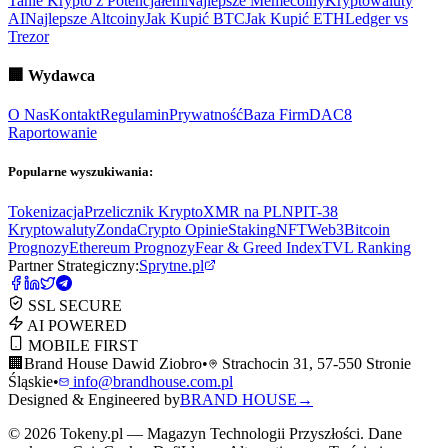
Tanie Krypto z Potencjałem
Najlepsze Memecoiny
Kryptowaluty
AI
Najlepsze Altcoiny
Jak Kupić BTC
Jak Kupić ETH
Ledger vs
Trezor
🏢
Wydawca
O Nas
Kontakt
Regulamin
Prywatność
Baza Firm
DAC8
Raportowanie
Popularne wyszukiwania:
Tokenizacja
Przelicznik Krypto
XMR na PLN
PIT-38
Kryptowaluty
ZondaCrypto Opinie
Staking
NFT
Web3
Bitcoin
Prognozy
Ethereum Prognozy
Fear & Greed Index
TVL Ranking
Partner Strategiczny:
Sprytne.pl
SSL SECURE
AI POWERED
MOBILE FIRST
🏢
Brand House Dawid Ziobro
•
Strachocin 31, 57-550 Stronie
Śląskie
•
info@brandhouse.com.pl
Designed & Engineered by
BRAND HOUSE
→
©
2026
Tokeny.pl — Magazyn Technologii Przyszłości. Dane