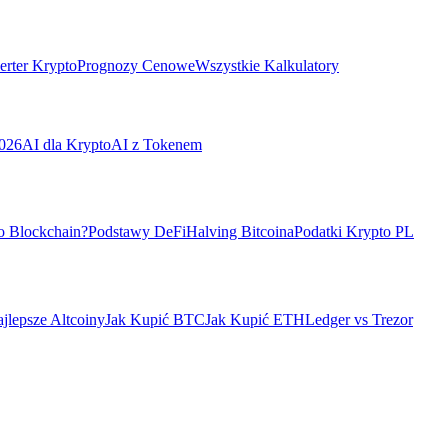
rter Krypto
Prognozy Cenowe
Wszystkie Kalkulatory
026
AI dla Krypto
AI z Tokenem
o Blockchain?
Podstawy DeFi
Halving Bitcoina
Podatki Krypto PL
jlepsze Altcoiny
Jak Kupić BTC
Jak Kupić ETH
Ledger vs Trezor