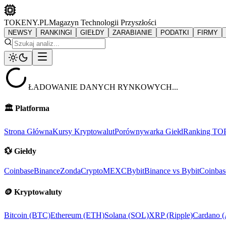
TOKENY.PL
Magazyn Technologii Przyszłości
NEWSY
RANKINGI
GIEŁDY
ZARABIANIE
PODATKI
FIRMY
ŁADOWANIE DANYCH RYNKOWYCH...
🏛️
Platforma
Strona Główna
Kursy Kryptowalut
Porównywarka Giełd
Ranking TO
💱
Giełdy
Coinbase
Binance
ZondaCrypto
MEXC
Bybit
Binance vs Bybit
Coinbas
🪙
Kryptowaluty
Bitcoin (BTC)
Ethereum (ETH)
Solana (SOL)
XRP (Ripple)
Cardano 