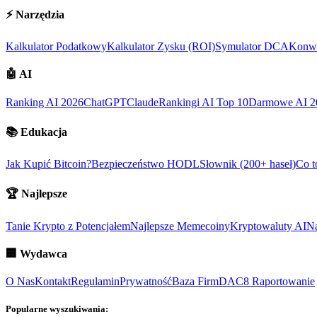
⚡
Narzędzia
Kalkulator Podatkowy
Kalkulator Zysku (ROI)
Symulator DCA
Konwe
🤖
AI
Ranking AI 2026
ChatGPT
Claude
Rankingi AI Top 10
Darmowe AI 2
📚
Edukacja
Jak Kupić Bitcoin?
Bezpieczeństwo HODL
Słownik (200+ haseł)
Co t
🏆
Najlepsze
Tanie Krypto z Potencjałem
Najlepsze Memecoiny
Kryptowaluty AI
Na
🏢
Wydawca
O Nas
Kontakt
Regulamin
Prywatność
Baza Firm
DAC8 Raportowanie
Popularne wyszukiwania: