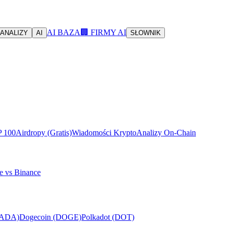
AI BAZA
🏢 FIRMY AI
ANALIZY
AI
SŁOWNIK
P 100
Airdropy (Gratis)
Wiadomości Krypto
Analizy On-Chain
e vs Binance
(ADA)
Dogecoin (DOGE)
Polkadot (DOT)