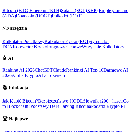
Bitcoin (BTC)
Ethereum (ETH)
Solana (SOL)
XRP (Ripple)
Cardano
(ADA)
Dogecoin (DOGE)
Polkadot (DOT)
⚡
Narzędzia
Kalkulator Podatkowy
Kalkulator Zysku (ROI)
Symulator
DCA
Konwerter Krypto
Prognozy Cenowe
Wszystkie Kalkulatory
🤖
AI
Ranking AI 2026
ChatGPT
Claude
Rankingi AI Top 10
Darmowe AI
2026
AI dla Krypto
AI z Tokenem
📚
Edukacja
Jak Kupić Bitcoin?
Bezpieczeństwo HODL
Słownik (200+ haseł)
Co
to Blockchain?
Podstawy DeFi
Halving Bitcoina
Podatki Krypto PL
🏆
Najlepsze