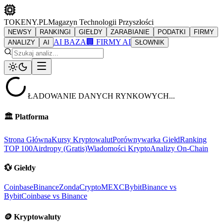
TOKENY.PL
Magazyn Technologii Przyszłości
NEWSY
RANKINGI
GIEŁDY
ZARABIANIE
PODATKI
FIRMY
AI BAZA
🏢 FIRMY AI
ANALIZY
AI
SŁOWNIK
ŁADOWANIE DANYCH RYNKOWYCH...
🏛️
Platforma
Strona Główna
Kursy Kryptowalut
Porównywarka Giełd
Ranking
TOP 100
Airdropy (Gratis)
Wiadomości Krypto
Analizy On-Chain
💱
Giełdy
Coinbase
Binance
ZondaCrypto
MEXC
Bybit
Binance vs
Bybit
Coinbase vs Binance
🪙
Kryptowaluty