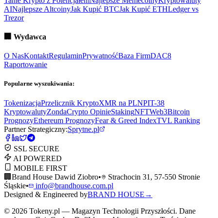
Tanie Krypto z Potencjałem
Najlepsze Memecoiny
Kryptowaluty
AI
Najlepsze Altcoiny
Jak Kupić BTC
Jak Kupić ETH
Ledger vs
Trezor
🏢
Wydawca
O Nas
Kontakt
Regulamin
Prywatność
Baza Firm
DAC8
Raportowanie
Popularne wyszukiwania:
Tokenizacja
Przelicznik Krypto
XMR na PLN
PIT-38
Kryptowaluty
ZondaCrypto Opinie
Staking
NFT
Web3
Bitcoin
Prognozy
Ethereum Prognozy
Fear & Greed Index
TVL Ranking
Partner Strategiczny:
Sprytne.pl
SSL SECURE
AI POWERED
MOBILE FIRST
🏢
Brand House Dawid Ziobro
•
Strachocin 31, 57-550 Stronie
Śląskie
•
info@brandhouse.com.pl
Designed & Engineered by
BRAND HOUSE
→
©
2026
Tokeny.pl — Magazyn Technologii Przyszłości. Dane