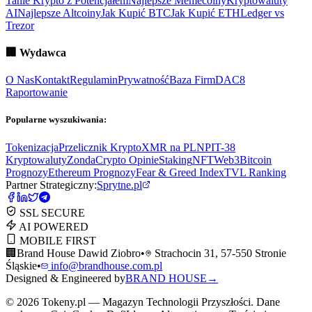
Tanie Krypto z Potencjałem
Najlepsze Memecoiny
Kryptowaluty
AI
Najlepsze Altcoiny
Jak Kupić BTC
Jak Kupić ETH
Ledger vs
Trezor
🏢
Wydawca
O Nas
Kontakt
Regulamin
Prywatność
Baza Firm
DAC8
Raportowanie
Popularne wyszukiwania:
Tokenizacja
Przelicznik Krypto
XMR na PLN
PIT-38
Kryptowaluty
ZondaCrypto Opinie
Staking
NFT
Web3
Bitcoin
Prognozy
Ethereum Prognozy
Fear & Greed Index
TVL Ranking
Partner Strategiczny:
Sprytne.pl
SSL SECURE
AI POWERED
MOBILE FIRST
🏢
Brand House Dawid Ziobro
•
Strachocin 31, 57-550 Stronie
Śląskie
•
info@brandhouse.com.pl
Designed & Engineered by
BRAND HOUSE
→
©
2026
Tokeny.pl — Magazyn Technologii Przyszłości. Dane