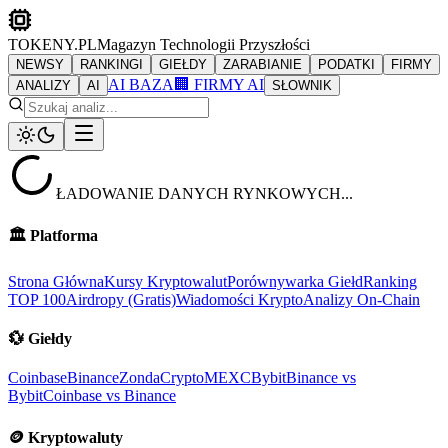
TOKENY.PL
Magazyn Technologii Przyszłości
NEWSY
RANKINGI
GIEŁDY
ZARABIANIE
PODATKI
FIRMY
AI BAZA
🏢 FIRMY AI
ANALIZY
AI
SŁOWNIK
ŁADOWANIE DANYCH RYNKOWYCH...
🏛️
Platforma
Strona Główna
Kursy Kryptowalut
Porównywarka Giełd
Ranking
TOP 100
Airdropy (Gratis)
Wiadomości Krypto
Analizy On-Chain
💱
Giełdy
Coinbase
Binance
ZondaCrypto
MEXC
Bybit
Binance vs
Bybit
Coinbase vs Binance
🪙
Kryptowaluty