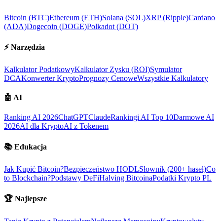
Bitcoin (BTC)
Ethereum (ETH)
Solana (SOL)
XRP (Ripple)
Cardano
(ADA)
Dogecoin (DOGE)
Polkadot (DOT)
⚡
Narzędzia
Kalkulator Podatkowy
Kalkulator Zysku (ROI)
Symulator
DCA
Konwerter Krypto
Prognozy Cenowe
Wszystkie Kalkulatory
🤖
AI
Ranking AI 2026
ChatGPT
Claude
Rankingi AI Top 10
Darmowe AI
2026
AI dla Krypto
AI z Tokenem
📚
Edukacja
Jak Kupić Bitcoin?
Bezpieczeństwo HODL
Słownik (200+ haseł)
Co
to Blockchain?
Podstawy DeFi
Halving Bitcoina
Podatki Krypto PL
🏆
Najlepsze