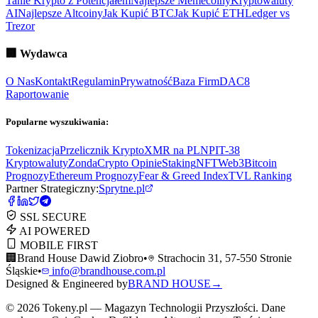
Tanie Krypto z Potencjałem
Najlepsze Memecoiny
Kryptowaluty
AI
Najlepsze Altcoiny
Jak Kupić BTC
Jak Kupić ETH
Ledger vs
Trezor
🏢
Wydawca
O Nas
Kontakt
Regulamin
Prywatność
Baza Firm
DAC8
Raportowanie
Popularne wyszukiwania:
Tokenizacja
Przelicznik Krypto
XMR na PLN
PIT-38
Kryptowaluty
ZondaCrypto Opinie
Staking
NFT
Web3
Bitcoin
Prognozy
Ethereum Prognozy
Fear & Greed Index
TVL Ranking
Partner Strategiczny:
Sprytne.pl
SSL SECURE
AI POWERED
MOBILE FIRST
🏢
Brand House Dawid Ziobro
•
Strachocin 31, 57-550 Stronie
Śląskie
•
info@brandhouse.com.pl
Designed & Engineered by
BRAND HOUSE
→
©
2026
Tokeny.pl — Magazyn Technologii Przyszłości. Dane