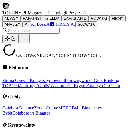
TOKENY.PL
Magazyn Technologii Przyszłości
NEWSY
RANKINGI
GIEŁDY
ZARABIANIE
PODATKI
FIRMY
AI BAZA
🏢 FIRMY AI
ANALIZY
AI
SŁOWNIK
ŁADOWANIE DANYCH RYNKOWYCH...
🏛️
Platforma
Strona Główna
Kursy Kryptowalut
Porównywarka Giełd
Ranking
TOP 100
Airdropy (Gratis)
Wiadomości Krypto
Analizy On-Chain
💱
Giełdy
Coinbase
Binance
ZondaCrypto
MEXC
Bybit
Binance vs
Bybit
Coinbase vs Binance
🪙
Kryptowaluty