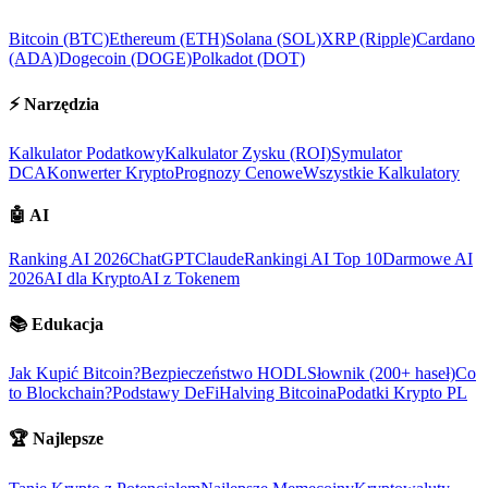
Bitcoin (BTC)
Ethereum (ETH)
Solana (SOL)
XRP (Ripple)
Cardano
(ADA)
Dogecoin (DOGE)
Polkadot (DOT)
⚡
Narzędzia
Kalkulator Podatkowy
Kalkulator Zysku (ROI)
Symulator
DCA
Konwerter Krypto
Prognozy Cenowe
Wszystkie Kalkulatory
🤖
AI
Ranking AI 2026
ChatGPT
Claude
Rankingi AI Top 10
Darmowe AI
2026
AI dla Krypto
AI z Tokenem
📚
Edukacja
Jak Kupić Bitcoin?
Bezpieczeństwo HODL
Słownik (200+ haseł)
Co
to Blockchain?
Podstawy DeFi
Halving Bitcoina
Podatki Krypto PL
🏆
Najlepsze