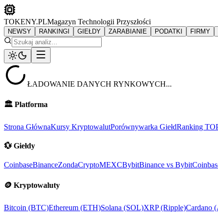
TOKENY.PL
Magazyn Technologii Przyszłości
NEWSY
RANKINGI
GIEŁDY
ZARABIANIE
PODATKI
FIRMY
ŁADOWANIE DANYCH RYNKOWYCH...
🏛️
Platforma
Strona Główna
Kursy Kryptowalut
Porównywarka Giełd
Ranking TO
💱
Giełdy
Coinbase
Binance
ZondaCrypto
MEXC
Bybit
Binance vs Bybit
Coinbas
🪙
Kryptowaluty
Bitcoin (BTC)
Ethereum (ETH)
Solana (SOL)
XRP (Ripple)
Cardano 