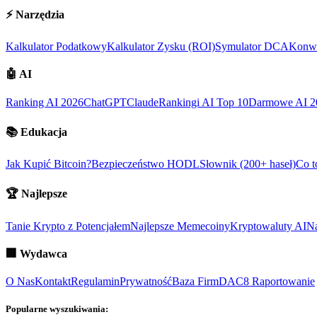
⚡
Narzędzia
Kalkulator Podatkowy
Kalkulator Zysku (ROI)
Symulator DCA
Konwe
🤖
AI
Ranking AI 2026
ChatGPT
Claude
Rankingi AI Top 10
Darmowe AI 2
📚
Edukacja
Jak Kupić Bitcoin?
Bezpieczeństwo HODL
Słownik (200+ haseł)
Co t
🏆
Najlepsze
Tanie Krypto z Potencjałem
Najlepsze Memecoiny
Kryptowaluty AI
Na
🏢
Wydawca
O Nas
Kontakt
Regulamin
Prywatność
Baza Firm
DAC8 Raportowanie
Popularne wyszukiwania: