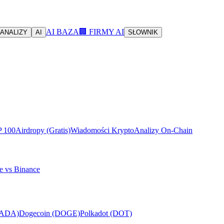
AI BAZA
🏢 FIRMY AI
ANALIZY
AI
SŁOWNIK
P 100
Airdropy (Gratis)
Wiadomości Krypto
Analizy On-Chain
e vs Binance
(ADA)
Dogecoin (DOGE)
Polkadot (DOT)