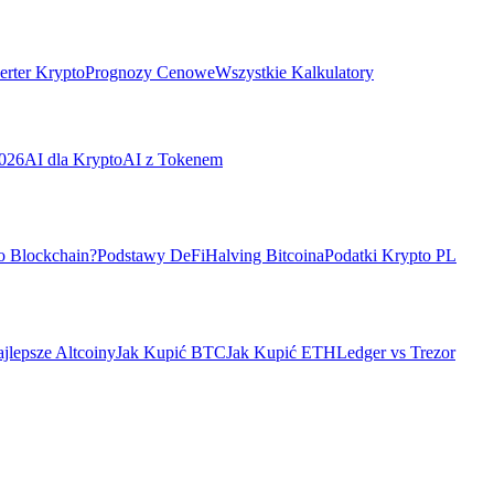
rter Krypto
Prognozy Cenowe
Wszystkie Kalkulatory
026
AI dla Krypto
AI z Tokenem
o Blockchain?
Podstawy DeFi
Halving Bitcoina
Podatki Krypto PL
jlepsze Altcoiny
Jak Kupić BTC
Jak Kupić ETH
Ledger vs Trezor