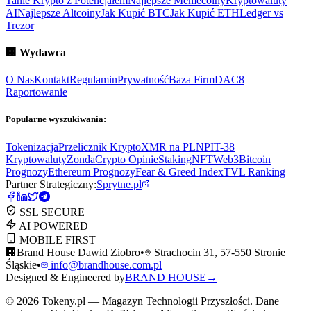
Tanie Krypto z Potencjałem
Najlepsze Memecoiny
Kryptowaluty
AI
Najlepsze Altcoiny
Jak Kupić BTC
Jak Kupić ETH
Ledger vs
Trezor
🏢
Wydawca
O Nas
Kontakt
Regulamin
Prywatność
Baza Firm
DAC8
Raportowanie
Popularne wyszukiwania:
Tokenizacja
Przelicznik Krypto
XMR na PLN
PIT-38
Kryptowaluty
ZondaCrypto Opinie
Staking
NFT
Web3
Bitcoin
Prognozy
Ethereum Prognozy
Fear & Greed Index
TVL Ranking
Partner Strategiczny:
Sprytne.pl
SSL SECURE
AI POWERED
MOBILE FIRST
🏢
Brand House Dawid Ziobro
•
Strachocin 31, 57-550 Stronie
Śląskie
•
info@brandhouse.com.pl
Designed & Engineered by
BRAND HOUSE
→
©
2026
Tokeny.pl — Magazyn Technologii Przyszłości. Dane