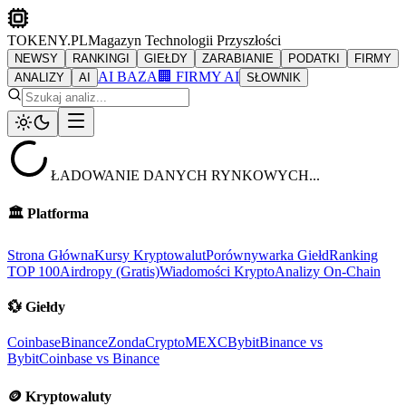
TOKENY.PL
Magazyn Technologii Przyszłości
NEWSY
RANKINGI
GIEŁDY
ZARABIANIE
PODATKI
FIRMY
AI BAZA
🏢 FIRMY AI
ANALIZY
AI
SŁOWNIK
ŁADOWANIE DANYCH RYNKOWYCH...
🏛️
Platforma
Strona Główna
Kursy Kryptowalut
Porównywarka Giełd
Ranking
TOP 100
Airdropy (Gratis)
Wiadomości Krypto
Analizy On-Chain
💱
Giełdy
Coinbase
Binance
ZondaCrypto
MEXC
Bybit
Binance vs
Bybit
Coinbase vs Binance
🪙
Kryptowaluty