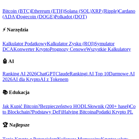
Bitcoin (BTC)
Ethereum (ETH)
Solana (SOL)
XRP (Ripple)
Cardano
(ADA)
Dogecoin (DOGE)
Polkadot (DOT)
⚡
Narzędzia
Kalkulator Podatkowy
Kalkulator Zysku (ROI)
Symulator
DCA
Konwerter Krypto
Prognozy Cenowe
Wszystkie Kalkulatory
🤖
AI
Ranking AI 2026
ChatGPT
Claude
Rankingi AI Top 10
Darmowe AI
2026
AI dla Krypto
AI z Tokenem
📚
Edukacja
Jak Kupić Bitcoin?
Bezpieczeństwo HODL
Słownik (200+ haseł)
Co
to Blockchain?
Podstawy DeFi
Halving Bitcoina
Podatki Krypto PL
🏆
Najlepsze