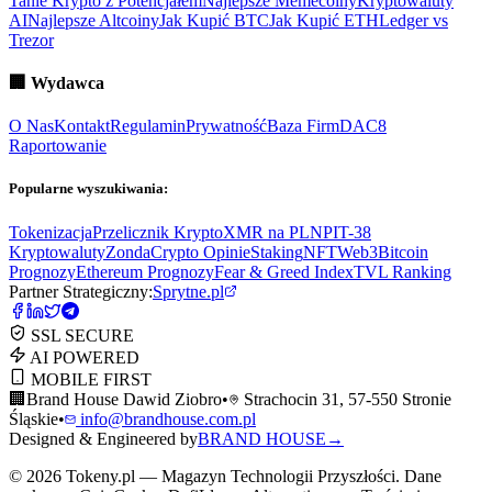
Tanie Krypto z Potencjałem
Najlepsze Memecoiny
Kryptowaluty
AI
Najlepsze Altcoiny
Jak Kupić BTC
Jak Kupić ETH
Ledger vs
Trezor
🏢
Wydawca
O Nas
Kontakt
Regulamin
Prywatność
Baza Firm
DAC8
Raportowanie
Popularne wyszukiwania:
Tokenizacja
Przelicznik Krypto
XMR na PLN
PIT-38
Kryptowaluty
ZondaCrypto Opinie
Staking
NFT
Web3
Bitcoin
Prognozy
Ethereum Prognozy
Fear & Greed Index
TVL Ranking
Partner Strategiczny:
Sprytne.pl
SSL SECURE
AI POWERED
MOBILE FIRST
🏢
Brand House Dawid Ziobro
•
Strachocin 31, 57-550 Stronie
Śląskie
•
info@brandhouse.com.pl
Designed & Engineered by
BRAND HOUSE
→
©
2026
Tokeny.pl — Magazyn Technologii Przyszłości. Dane