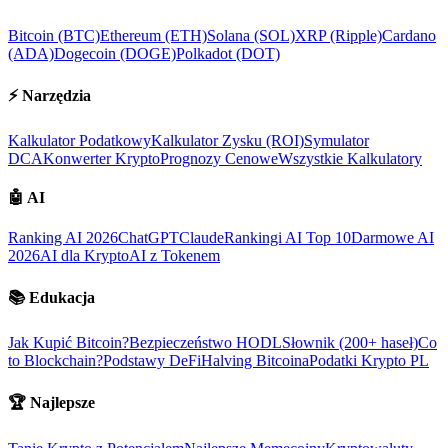
Bitcoin (BTC)
Ethereum (ETH)
Solana (SOL)
XRP (Ripple)
Cardano
(ADA)
Dogecoin (DOGE)
Polkadot (DOT)
⚡
Narzędzia
Kalkulator Podatkowy
Kalkulator Zysku (ROI)
Symulator
DCA
Konwerter Krypto
Prognozy Cenowe
Wszystkie Kalkulatory
🤖
AI
Ranking AI 2026
ChatGPT
Claude
Rankingi AI Top 10
Darmowe AI
2026
AI dla Krypto
AI z Tokenem
📚
Edukacja
Jak Kupić Bitcoin?
Bezpieczeństwo HODL
Słownik (200+ haseł)
Co
to Blockchain?
Podstawy DeFi
Halving Bitcoina
Podatki Krypto PL
🏆
Najlepsze