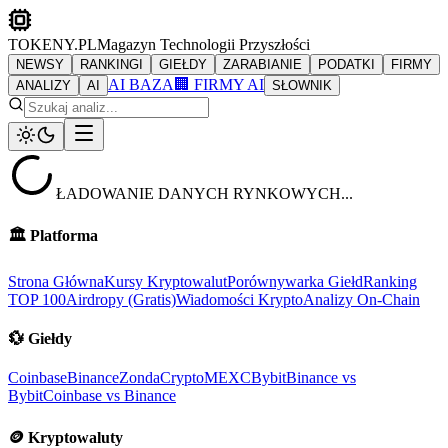
TOKENY.PL
Magazyn Technologii Przyszłości
NEWSY
RANKINGI
GIEŁDY
ZARABIANIE
PODATKI
FIRMY
AI BAZA
🏢 FIRMY AI
ANALIZY
AI
SŁOWNIK
ŁADOWANIE DANYCH RYNKOWYCH...
🏛️
Platforma
Strona Główna
Kursy Kryptowalut
Porównywarka Giełd
Ranking
TOP 100
Airdropy (Gratis)
Wiadomości Krypto
Analizy On-Chain
💱
Giełdy
Coinbase
Binance
ZondaCrypto
MEXC
Bybit
Binance vs
Bybit
Coinbase vs Binance
🪙
Kryptowaluty