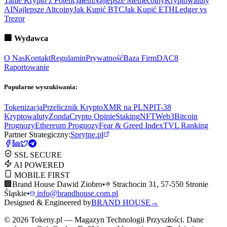
Tanie Krypto z Potencjałem
Najlepsze Memecoiny
Kryptowaluty
AI
Najlepsze Altcoiny
Jak Kupić BTC
Jak Kupić ETH
Ledger vs
Trezor
🏢
Wydawca
O Nas
Kontakt
Regulamin
Prywatność
Baza Firm
DAC8
Raportowanie
Popularne wyszukiwania:
Tokenizacja
Przelicznik Krypto
XMR na PLN
PIT-38
Kryptowaluty
ZondaCrypto Opinie
Staking
NFT
Web3
Bitcoin
Prognozy
Ethereum Prognozy
Fear & Greed Index
TVL Ranking
Partner Strategiczny:
Sprytne.pl
SSL SECURE
AI POWERED
MOBILE FIRST
🏢
Brand House Dawid Ziobro
•
Strachocin 31, 57-550 Stronie
Śląskie
•
info@brandhouse.com.pl
Designed & Engineered by
BRAND HOUSE
→
©
2026
Tokeny.pl — Magazyn Technologii Przyszłości. Dane