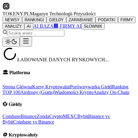
TOKENY.PL
Magazyn Technologii Przyszłości
NEWSY
RANKINGI
GIEŁDY
ZARABIANIE
PODATKI
FIRMY
AI BAZA
🏢 FIRMY AI
ANALIZY
AI
SŁOWNIK
ŁADOWANIE DANYCH RYNKOWYCH...
🏛️
Platforma
Strona Główna
Kursy Kryptowalut
Porównywarka Giełd
Ranking
TOP 100
Airdropy (Gratis)
Wiadomości Krypto
Analizy On-Chain
💱
Giełdy
Coinbase
Binance
ZondaCrypto
MEXC
Bybit
Binance vs
Bybit
Coinbase vs Binance
🪙
Kryptowaluty