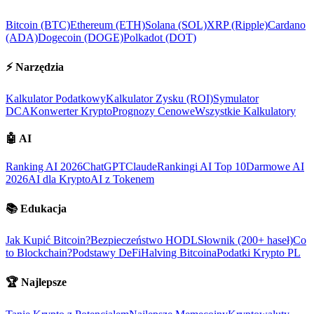
Bitcoin (BTC)
Ethereum (ETH)
Solana (SOL)
XRP (Ripple)
Cardano
(ADA)
Dogecoin (DOGE)
Polkadot (DOT)
⚡
Narzędzia
Kalkulator Podatkowy
Kalkulator Zysku (ROI)
Symulator
DCA
Konwerter Krypto
Prognozy Cenowe
Wszystkie Kalkulatory
🤖
AI
Ranking AI 2026
ChatGPT
Claude
Rankingi AI Top 10
Darmowe AI
2026
AI dla Krypto
AI z Tokenem
📚
Edukacja
Jak Kupić Bitcoin?
Bezpieczeństwo HODL
Słownik (200+ haseł)
Co
to Blockchain?
Podstawy DeFi
Halving Bitcoina
Podatki Krypto PL
🏆
Najlepsze