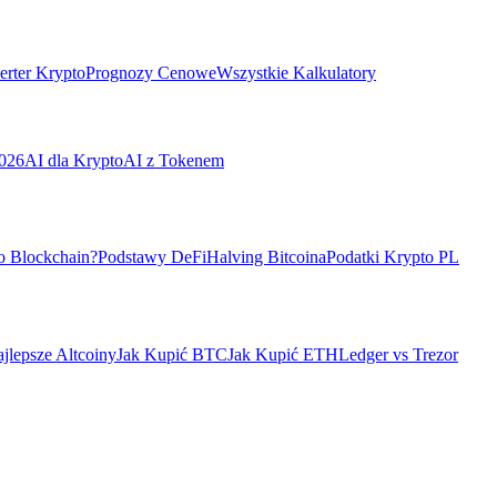
rter Krypto
Prognozy Cenowe
Wszystkie Kalkulatory
026
AI dla Krypto
AI z Tokenem
o Blockchain?
Podstawy DeFi
Halving Bitcoina
Podatki Krypto PL
jlepsze Altcoiny
Jak Kupić BTC
Jak Kupić ETH
Ledger vs Trezor