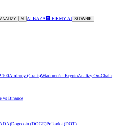
AI BAZA
🏢 FIRMY AI
ANALIZY
AI
SŁOWNIK
P 100
Airdropy (Gratis)
Wiadomości Krypto
Analizy On-Chain
e vs Binance
(ADA)
Dogecoin (DOGE)
Polkadot (DOT)