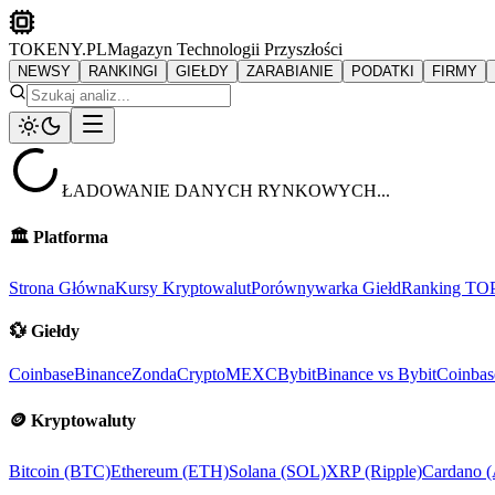
TOKENY.PL
Magazyn Technologii Przyszłości
NEWSY
RANKINGI
GIEŁDY
ZARABIANIE
PODATKI
FIRMY
ŁADOWANIE DANYCH RYNKOWYCH...
🏛️
Platforma
Strona Główna
Kursy Kryptowalut
Porównywarka Giełd
Ranking TO
💱
Giełdy
Coinbase
Binance
ZondaCrypto
MEXC
Bybit
Binance vs Bybit
Coinbas
🪙
Kryptowaluty
Bitcoin (BTC)
Ethereum (ETH)
Solana (SOL)
XRP (Ripple)
Cardano 