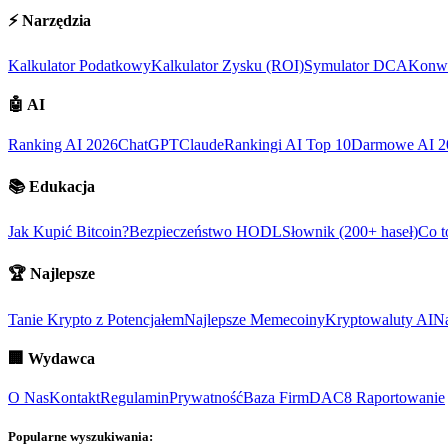
⚡
Narzędzia
Kalkulator Podatkowy
Kalkulator Zysku (ROI)
Symulator DCA
Konwe
🤖
AI
Ranking AI 2026
ChatGPT
Claude
Rankingi AI Top 10
Darmowe AI 2
📚
Edukacja
Jak Kupić Bitcoin?
Bezpieczeństwo HODL
Słownik (200+ haseł)
Co t
🏆
Najlepsze
Tanie Krypto z Potencjałem
Najlepsze Memecoiny
Kryptowaluty AI
Na
🏢
Wydawca
O Nas
Kontakt
Regulamin
Prywatność
Baza Firm
DAC8 Raportowanie
Popularne wyszukiwania: