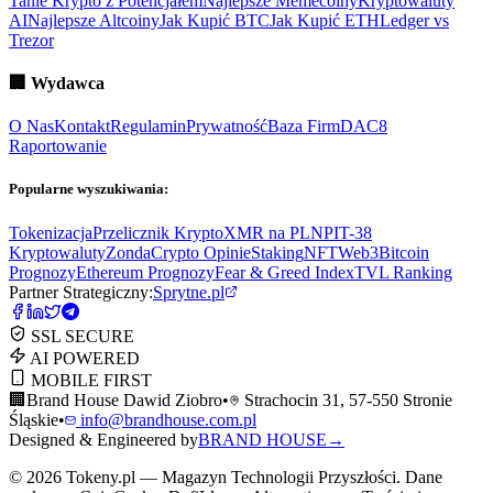
Tanie Krypto z Potencjałem
Najlepsze Memecoiny
Kryptowaluty
AI
Najlepsze Altcoiny
Jak Kupić BTC
Jak Kupić ETH
Ledger vs
Trezor
🏢
Wydawca
O Nas
Kontakt
Regulamin
Prywatność
Baza Firm
DAC8
Raportowanie
Popularne wyszukiwania:
Tokenizacja
Przelicznik Krypto
XMR na PLN
PIT-38
Kryptowaluty
ZondaCrypto Opinie
Staking
NFT
Web3
Bitcoin
Prognozy
Ethereum Prognozy
Fear & Greed Index
TVL Ranking
Partner Strategiczny:
Sprytne.pl
SSL SECURE
AI POWERED
MOBILE FIRST
🏢
Brand House Dawid Ziobro
•
Strachocin 31, 57-550 Stronie
Śląskie
•
info@brandhouse.com.pl
Designed & Engineered by
BRAND HOUSE
→
©
2026
Tokeny.pl — Magazyn Technologii Przyszłości. Dane