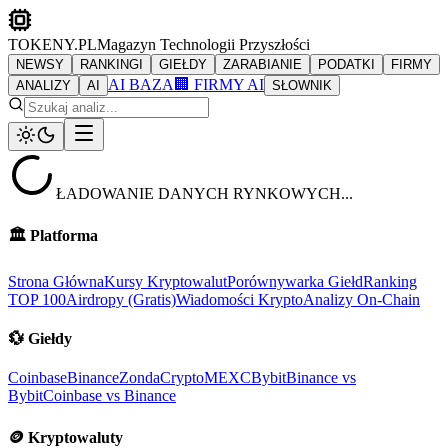
TOKENY.PL
Magazyn Technologii Przyszłości
NEWSY
RANKINGI
GIEŁDY
ZARABIANIE
PODATKI
FIRMY
AI BAZA
🏢 FIRMY AI
ANALIZY
AI
SŁOWNIK
ŁADOWANIE DANYCH RYNKOWYCH...
🏛️
Platforma
Strona Główna
Kursy Kryptowalut
Porównywarka Giełd
Ranking
TOP 100
Airdropy (Gratis)
Wiadomości Krypto
Analizy On-Chain
💱
Giełdy
Coinbase
Binance
ZondaCrypto
MEXC
Bybit
Binance vs
Bybit
Coinbase vs Binance
🪙
Kryptowaluty