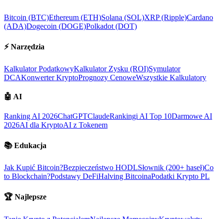
Bitcoin (BTC)
Ethereum (ETH)
Solana (SOL)
XRP (Ripple)
Cardano
(ADA)
Dogecoin (DOGE)
Polkadot (DOT)
⚡
Narzędzia
Kalkulator Podatkowy
Kalkulator Zysku (ROI)
Symulator
DCA
Konwerter Krypto
Prognozy Cenowe
Wszystkie Kalkulatory
🤖
AI
Ranking AI 2026
ChatGPT
Claude
Rankingi AI Top 10
Darmowe AI
2026
AI dla Krypto
AI z Tokenem
📚
Edukacja
Jak Kupić Bitcoin?
Bezpieczeństwo HODL
Słownik (200+ haseł)
Co
to Blockchain?
Podstawy DeFi
Halving Bitcoina
Podatki Krypto PL
🏆
Najlepsze