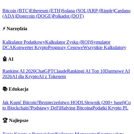
Bitcoin (BTC)
Ethereum (ETH)
Solana (SOL)
XRP (Ripple)
Cardano
(ADA)
Dogecoin (DOGE)
Polkadot (DOT)
⚡
Narzędzia
Kalkulator Podatkowy
Kalkulator Zysku (ROI)
Symulator
DCA
Konwerter Krypto
Prognozy Cenowe
Wszystkie Kalkulatory
🤖
AI
Ranking AI 2026
ChatGPT
Claude
Rankingi AI Top 10
Darmowe AI
2026
AI dla Krypto
AI z Tokenem
📚
Edukacja
Jak Kupić Bitcoin?
Bezpieczeństwo HODL
Słownik (200+ haseł)
Co
to Blockchain?
Podstawy DeFi
Halving Bitcoina
Podatki Krypto PL
🏆
Najlepsze