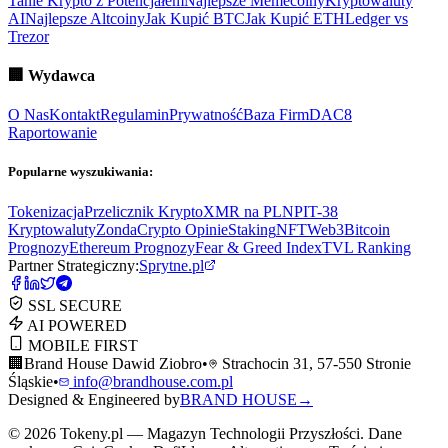
Tanie Krypto z Potencjałem
Najlepsze Memecoiny
Kryptowaluty
AI
Najlepsze Altcoiny
Jak Kupić BTC
Jak Kupić ETH
Ledger vs
Trezor
🏢
Wydawca
O Nas
Kontakt
Regulamin
Prywatność
Baza Firm
DAC8
Raportowanie
Popularne wyszukiwania:
Tokenizacja
Przelicznik Krypto
XMR na PLN
PIT-38
Kryptowaluty
ZondaCrypto Opinie
Staking
NFT
Web3
Bitcoin
Prognozy
Ethereum Prognozy
Fear & Greed Index
TVL Ranking
Partner Strategiczny:
Sprytne.pl
SSL SECURE
AI POWERED
MOBILE FIRST
🏢
Brand House Dawid Ziobro
•
Strachocin 31, 57-550 Stronie
Śląskie
•
info@brandhouse.com.pl
Designed & Engineered by
BRAND HOUSE
→
©
2026
Tokeny.pl — Magazyn Technologii Przyszłości. Dane