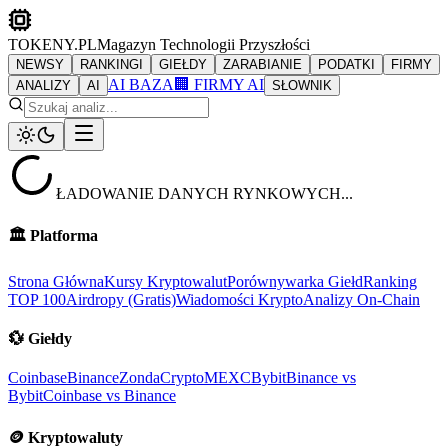
TOKENY.PL
Magazyn Technologii Przyszłości
NEWSY
RANKINGI
GIEŁDY
ZARABIANIE
PODATKI
FIRMY
AI BAZA
🏢 FIRMY AI
ANALIZY
AI
SŁOWNIK
ŁADOWANIE DANYCH RYNKOWYCH...
🏛️
Platforma
Strona Główna
Kursy Kryptowalut
Porównywarka Giełd
Ranking
TOP 100
Airdropy (Gratis)
Wiadomości Krypto
Analizy On-Chain
💱
Giełdy
Coinbase
Binance
ZondaCrypto
MEXC
Bybit
Binance vs
Bybit
Coinbase vs Binance
🪙
Kryptowaluty