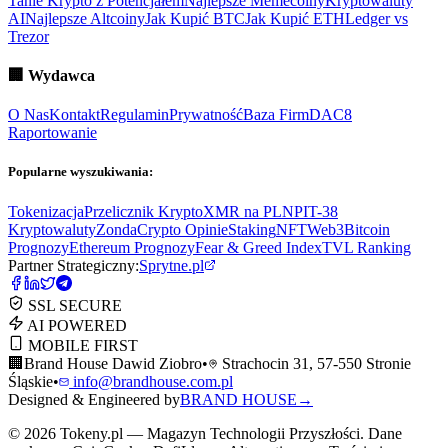
Tanie Krypto z Potencjałem
Najlepsze Memecoiny
Kryptowaluty
AI
Najlepsze Altcoiny
Jak Kupić BTC
Jak Kupić ETH
Ledger vs
Trezor
🏢
Wydawca
O Nas
Kontakt
Regulamin
Prywatność
Baza Firm
DAC8
Raportowanie
Popularne wyszukiwania:
Tokenizacja
Przelicznik Krypto
XMR na PLN
PIT-38
Kryptowaluty
ZondaCrypto Opinie
Staking
NFT
Web3
Bitcoin
Prognozy
Ethereum Prognozy
Fear & Greed Index
TVL Ranking
Partner Strategiczny:
Sprytne.pl
SSL SECURE
AI POWERED
MOBILE FIRST
🏢
Brand House Dawid Ziobro
•
Strachocin 31, 57-550 Stronie
Śląskie
•
info@brandhouse.com.pl
Designed & Engineered by
BRAND HOUSE
→
©
2026
Tokeny.pl — Magazyn Technologii Przyszłości. Dane