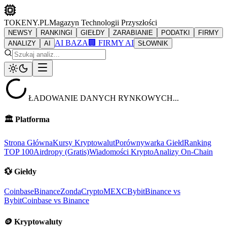
TOKENY.PL
Magazyn Technologii Przyszłości
NEWSY
RANKINGI
GIEŁDY
ZARABIANIE
PODATKI
FIRMY
AI BAZA
🏢 FIRMY AI
ANALIZY
AI
SŁOWNIK
ŁADOWANIE DANYCH RYNKOWYCH...
🏛️
Platforma
Strona Główna
Kursy Kryptowalut
Porównywarka Giełd
Ranking
TOP 100
Airdropy (Gratis)
Wiadomości Krypto
Analizy On-Chain
💱
Giełdy
Coinbase
Binance
ZondaCrypto
MEXC
Bybit
Binance vs
Bybit
Coinbase vs Binance
🪙
Kryptowaluty