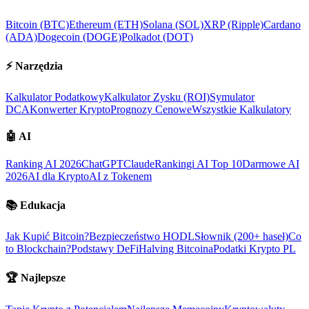
Bitcoin (BTC)
Ethereum (ETH)
Solana (SOL)
XRP (Ripple)
Cardano
(ADA)
Dogecoin (DOGE)
Polkadot (DOT)
⚡
Narzędzia
Kalkulator Podatkowy
Kalkulator Zysku (ROI)
Symulator
DCA
Konwerter Krypto
Prognozy Cenowe
Wszystkie Kalkulatory
🤖
AI
Ranking AI 2026
ChatGPT
Claude
Rankingi AI Top 10
Darmowe AI
2026
AI dla Krypto
AI z Tokenem
📚
Edukacja
Jak Kupić Bitcoin?
Bezpieczeństwo HODL
Słownik (200+ haseł)
Co
to Blockchain?
Podstawy DeFi
Halving Bitcoina
Podatki Krypto PL
🏆
Najlepsze