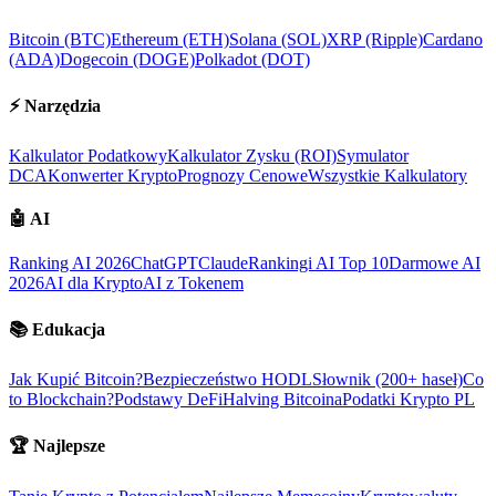
Bitcoin (BTC)
Ethereum (ETH)
Solana (SOL)
XRP (Ripple)
Cardano
(ADA)
Dogecoin (DOGE)
Polkadot (DOT)
⚡
Narzędzia
Kalkulator Podatkowy
Kalkulator Zysku (ROI)
Symulator
DCA
Konwerter Krypto
Prognozy Cenowe
Wszystkie Kalkulatory
🤖
AI
Ranking AI 2026
ChatGPT
Claude
Rankingi AI Top 10
Darmowe AI
2026
AI dla Krypto
AI z Tokenem
📚
Edukacja
Jak Kupić Bitcoin?
Bezpieczeństwo HODL
Słownik (200+ haseł)
Co
to Blockchain?
Podstawy DeFi
Halving Bitcoina
Podatki Krypto PL
🏆
Najlepsze