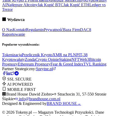
Tanie Krypto z Potencjałem
Najlepsze Memecoiny
Kryptowaluty
AI
Najlepsze Altcoiny
Jak Kupić BTC
Jak Kupić ETH
Ledger vs
Trezor
🏢
Wydawca
O Nas
Kontakt
Regulamin
Prywatność
Baza Firm
DAC8
Raportowanie
Popularne wyszukiwania:
Tokenizacja
Przelicznik Krypto
XMR na PLN
PIT-38
Kryptowaluty
ZondaCrypto Opinie
Staking
NFT
Web3
Bitcoin
Prognozy
Ethereum Prognozy
Fear & Greed Index
TVL Ranking
Partner Strategiczny:
Sprytne.pl
SSL SECURE
AI POWERED
MOBILE FIRST
🏢
Brand House Dawid Ziobro
•
Strachocin 31, 57-550 Stronie
Śląskie
•
info@brandhouse.com.pl
Designed & Engineered by
BRAND HOUSE
→
©
2026
Tokeny.pl — Magazyn Technologii Przyszłości. Dane