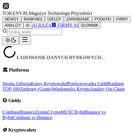
TOKENY.PL
Magazyn Technologii Przyszłości
NEWSY
RANKINGI
GIEŁDY
ZARABIANIE
PODATKI
FIRMY
AI BAZA
🏢 FIRMY AI
ANALIZY
AI
SŁOWNIK
ŁADOWANIE DANYCH RYNKOWYCH...
🏛️
Platforma
Strona Główna
Kursy Kryptowalut
Porównywarka Giełd
Ranking
TOP 100
Airdropy (Gratis)
Wiadomości Krypto
Analizy On-Chain
💱
Giełdy
Coinbase
Binance
ZondaCrypto
MEXC
Bybit
Binance vs
Bybit
Coinbase vs Binance
🪙
Kryptowaluty