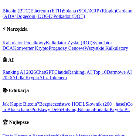
Bitcoin (BTC)
Ethereum (ETH)
Solana (SOL)
XRP (Ripple)
Cardano
(ADA)
Dogecoin (DOGE)
Polkadot (DOT)
⚡
Narzędzia
Kalkulator Podatkowy
Kalkulator Zysku (ROI)
Symulator
DCA
Konwerter Krypto
Prognozy Cenowe
Wszystkie Kalkulatory
🤖
AI
Ranking AI 2026
ChatGPT
Claude
Rankingi AI Top 10
Darmowe AI
2026
AI dla Krypto
AI z Tokenem
📚
Edukacja
Jak Kupić Bitcoin?
Bezpieczeństwo HODL
Słownik (200+ haseł)
Co
to Blockchain?
Podstawy DeFi
Halving Bitcoina
Podatki Krypto PL
🏆
Najlepsze