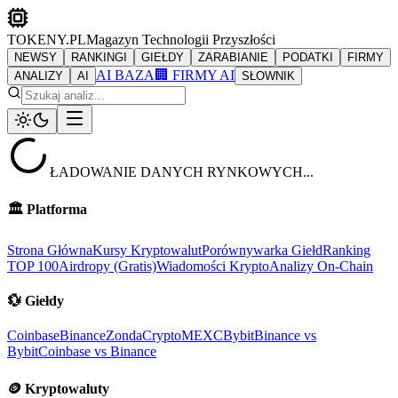
TOKENY.PL
Magazyn Technologii Przyszłości
NEWSY
RANKINGI
GIEŁDY
ZARABIANIE
PODATKI
FIRMY
AI BAZA
🏢 FIRMY AI
ANALIZY
AI
SŁOWNIK
ŁADOWANIE DANYCH RYNKOWYCH...
🏛️
Platforma
Strona Główna
Kursy Kryptowalut
Porównywarka Giełd
Ranking
TOP 100
Airdropy (Gratis)
Wiadomości Krypto
Analizy On-Chain
💱
Giełdy
Coinbase
Binance
ZondaCrypto
MEXC
Bybit
Binance vs
Bybit
Coinbase vs Binance
🪙
Kryptowaluty