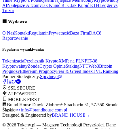
Tanie Krypto z Potencjałem
Najlepsze Memecoiny
Kryptowaluty
AI
Najlepsze Altcoiny
Jak Kupić BTC
Jak Kupić ETH
Ledger vs
Trezor
🏢
Wydawca
O Nas
Kontakt
Regulamin
Prywatność
Baza Firm
DAC8
Raportowanie
Popularne wyszukiwania:
Tokenizacja
Przelicznik Krypto
XMR na PLN
PIT-38
Kryptowaluty
ZondaCrypto Opinie
Staking
NFT
Web3
Bitcoin
Prognozy
Ethereum Prognozy
Fear & Greed Index
TVL Ranking
Partner Strategiczny:
Sprytne.pl
SSL SECURE
AI POWERED
MOBILE FIRST
🏢
Brand House Dawid Ziobro
•
Strachocin 31, 57-550 Stronie
Śląskie
•
info@brandhouse.com.pl
Designed & Engineered by
BRAND HOUSE
→
©
2026
Tokeny.pl — Magazyn Technologii Przyszłości. Dane